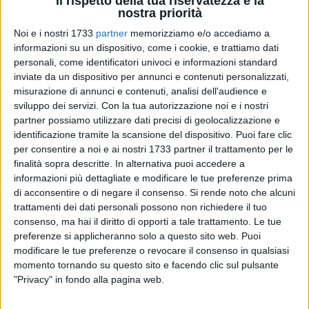
Il rispetto della tua riservatezza è la
nostra priorità
Noi e i nostri 1733
partner
memorizziamo e/o accediamo a
informazioni su un dispositivo, come i cookie, e trattiamo dati
9
personali, come identificatori univoci e informazioni standard
inviate da un dispositivo per annunci e contenuti personalizzati,
misurazione di annunci e contenuti, analisi dell'audience e
sviluppo dei servizi.
Con la tua autorizzazione noi e i nostri
«Il problema dei rifiuti abbandonati per tutta la città è
partner possiamo utilizzare dati precisi di geolocalizzazione e
annoso e irrisolto colpevolmente dalle amministrazioni
identificazione tramite la scansione del dispositivo. Puoi fare clic
comunali che si sono susseguite nell'ultimo decennio, se da
per consentire a noi e ai nostri 1733 partner il trattamento per le
un lato l'inciviltà la fa da padrona è ormai evidente l'inerzia
finalità sopra descritte. In alternativa puoi accedere a
informazioni più dettagliate e modificare le tue preferenze prima
amministrativa su una questione importante per il nostro
di acconsentire o di negare il consenso.
Si rende noto che alcuni
territorio come l'abbandono incontrollato dei rifiuti,
trattamenti dei dati personali possono non richiedere il tuo
nonostante una modifica del testo unico ambientale (decreto
consenso, ma hai il diritto di opporti a tale trattamento. Le tue
legislativo 152/2006) abbia trasformato, dallo scorso 10
preferenze si applicheranno solo a questo sito web. Puoi
ottobre, l'abbandono e il deposito incontrollato di rifiuti da
modificare le tue preferenze o revocare il consenso in qualsiasi
parte di un privato cittadino in illecito penale ed un azione
momento tornando su questo sito e facendo clic sul pulsante
repressiva preventiva e mirata avrebbe potuto notevolmente
"Privacy" in fondo alla pagina web.
arginare un malcostume che danneggia quei dei cittadini