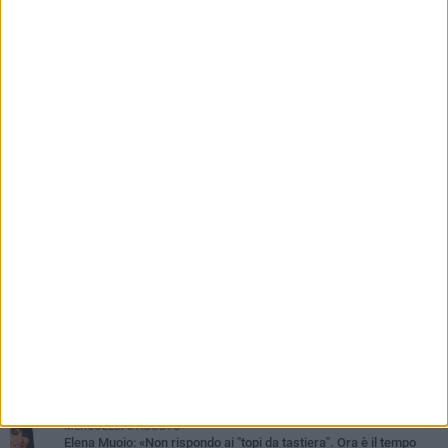
Luogotenente Pietro Della Sala
PIÙ LETTI QUESTA SETTIMANA
VENERDÌ 7 AGOSTO
Il sindaco Lodispoto rende omaggio al Luogotenente Pietro Della
Sala
MERCOLEDÌ 5 AGOSTO
Elena Muoio: «Non rispondo ai "topi da tastiera". Ora è il tempo