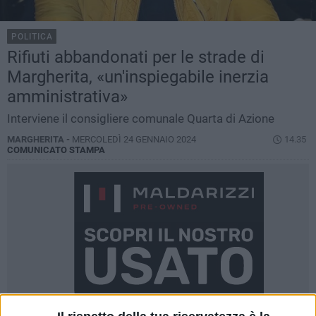
POLITICA
Rifiuti abbandonati per le strade di
Margherita, «un'inspiegabile inerzia
amministrativa»
Interviene il consigliere comunale Quarta di Azione
MARGHERITA -
MERCOLEDÌ 24 GENNAIO 2024
14.35
COMUNICATO STAMPA