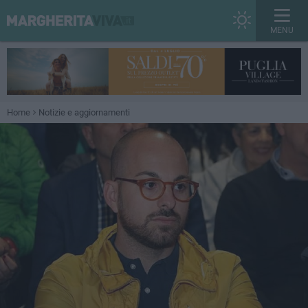
MENU
Home
Notizie e aggiornamenti