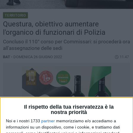
TERRITORIO
Questura, obiettivo aumentare
l'organico di funzionari di Polizia
Concluso il 110° corso per Commissari: si procederà ora
all'assegnazione delle sedi
BAT -
DOMENICA 26 GIUGNO 2022
11.47
Il rispetto della tua riservatezza è la
nostra priorità
Noi e i nostri 1733
partner
memorizziamo e/o accediamo a
informazioni su un dispositivo, come i cookie, e trattiamo dati