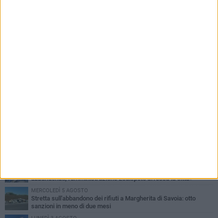
PIÙ LETTI QUESTA SETTIMANA
VENERDÌ 7 AGOSTO
Il sindaco Lodispoto rende omaggio al Luogotenente Pietro Della
Sala
MERCOLEDÌ 5 AGOSTO
Elena Muoio: «Non rispondo ai "topi da tastiera". Ora è il tempo
della Festa Patronale»
LUNEDÌ 3 AGOSTO
Movimento "Margherita 2028": «I nostri commercianti
abbandonati, l'amministrazione Lodispoto affossa la città»
MERCOLEDÌ 5 AGOSTO
Stretta sull'abbandono dei rifiuti a Margherita di Savoia: otto
sanzioni in meno di due mesi