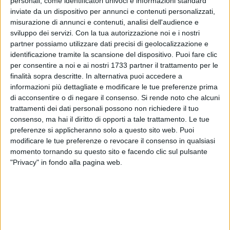
personali, come identificatori univoci e informazioni standard
inviate da un dispositivo per annunci e contenuti personalizzati,
misurazione di annunci e contenuti, analisi dell'audience e
sviluppo dei servizi.
Con la tua autorizzazione noi e i nostri
2
partner possiamo utilizzare dati precisi di geolocalizzazione e
identificazione tramite la scansione del dispositivo. Puoi fare clic
per consentire a noi e ai nostri 1733 partner il trattamento per le
Nei giorni scorsi si è tenuta la cerimonia conclusiva del 110°
finalità sopra descritte. In alternativa puoi accedere a
corso per Commissari di Polizia di Stato a Roma, alla
informazioni più dettagliate e modificare le tue preferenze prima
di acconsentire o di negare il consenso.
Si rende noto che alcuni
presenza del capo della Polizia Prefetto Lamberto Giannini.
trattamenti dei dati personali possono non richiedere il tuo
Nella circostanza, col giuramento di fedeltà alla Repubblica,
consenso, ma hai il diritto di opporti a tale trattamento. Le tue
sono state consegnate le tradizionali sciarpe tricolori,
preferenze si applicheranno solo a questo sito web. Puoi
storicamente appartenenti al ruolo dei Commissari sin da
modificare le tue preferenze o revocare il consenso in qualsiasi
quando esisteva il Corpo delle Guardie di Pubblica
momento tornando su questo sito e facendo clic sul pulsante
Sicurezza.
"Privacy" in fondo alla pagina web.
Ora si procederà all'assegnazione delle sedi per i nuovi
funzionari: l'obiettivo della
Questura Bat
è aumentare
l'organico attualmente a disposizione e sperare che inizi un
ordinario invio del personale, oltre a quello già avviato per