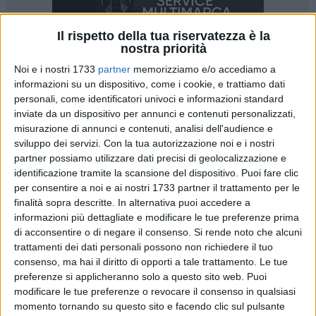
Il rispetto della tua riservatezza è la
nostra priorità
Noi e i nostri 1733
partner
memorizziamo e/o accediamo a
17
informazioni su un dispositivo, come i cookie, e trattiamo dati
personali, come identificatori univoci e informazioni standard
inviate da un dispositivo per annunci e contenuti personalizzati,
misurazione di annunci e contenuti, analisi dell'audience e
"Un maxi piano per la messa in sicurezza delle nostre strade
sviluppo dei servizi.
Con la tua autorizzazione noi e i nostri
provinciali: sono state pubblicate oggi le determine
partner possiamo utilizzare dati precisi di geolocalizzazione e
dirigenziali con cui si dà il via alle gare d'appalto per ben
identificazione tramite la scansione del dispositivo. Puoi fare clic
otto progetti di riqualificazione della segnaletica e per il
per consentire a noi e ai nostri 1733 partner il trattamento per le
potenziamento della rete stradale per un ammontare di circa
finalità sopra descritte. In alternativa puoi accedere a
7milioni e mezzo di euro. Abbiamo messo il piede
informazioni più dettagliate e modificare le tue preferenze prima
di acconsentire o di negare il consenso.
Si rende noto che alcuni
sull'acceleratore, dimostrando grande efficienza nella
trattamenti dei dati personali possono non richiedere il tuo
programmazione e ringrazio gli uffici provinciali per
consenso, ma hai il diritto di opporti a tale trattamento. Le tue
l'impegno profuso. La ragione della "velocità" con cui stiamo
preferenze si applicheranno solo a questo sito web. Puoi
procedendo affonda le radici nel decreto legislativo
modificare le tue preferenze o revocare il consenso in qualsiasi
n.95/2025 dello scorso giugno con cui si impone l'anticipo
momento tornando su questo sito e facendo clic sul pulsante