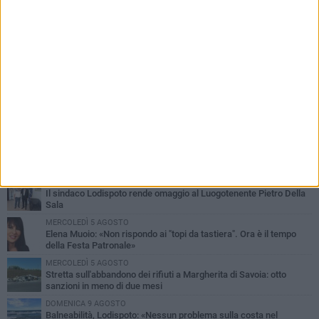
PIÙ LETTI QUESTA SETTIMANA
VENERDÌ 7 AGOSTO
Il sindaco Lodispoto rende omaggio al Luogotenente Pietro Della
Sala
MERCOLEDÌ 5 AGOSTO
Elena Muoio: «Non rispondo ai "topi da tastiera". Ora è il tempo
della Festa Patronale»
MERCOLEDÌ 5 AGOSTO
Stretta sull'abbandono dei rifiuti a Margherita di Savoia: otto
sanzioni in meno di due mesi
DOMENICA 9 AGOSTO
Balneabilità, Lodispoto: «Nessun problema sulla costa nel