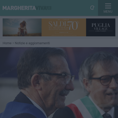
MENU
Home
Notizie e aggiornamenti