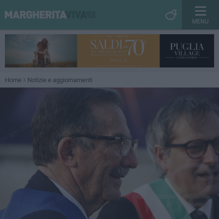
MENU
Home
Notizie e aggiornamenti