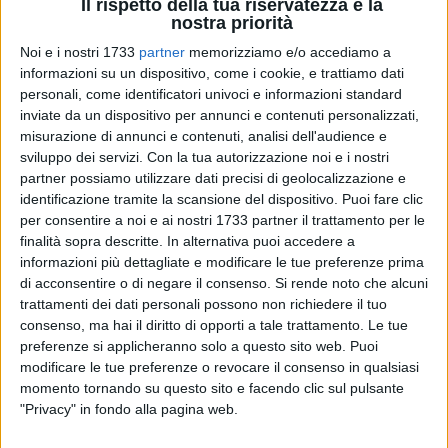
Il rispetto della tua riservatezza è la
nostra priorità
Noi e i nostri 1733
partner
memorizziamo e/o accediamo a
25
informazioni su un dispositivo, come i cookie, e trattiamo dati
personali, come identificatori univoci e informazioni standard
inviate da un dispositivo per annunci e contenuti personalizzati,
misurazione di annunci e contenuti, analisi dell'audience e
Fine d'anno con novità per la giunta comunale di Margherita:
sviluppo dei servizi.
Con la tua autorizzazione noi e i nostri
come già definito da accordi politici, nella giornata di ieri il
partner possiamo utilizzare dati precisi di geolocalizzazione e
sindaco Bernardo Lodispoto
- al termine dei lavori del
identificazione tramite la scansione del dispositivo. Puoi fare clic
consiglio comunale - ha proceduto con
l'azzeramento della
per consentire a noi e ai nostri 1733 partner il trattamento per le
giunta.
Le prossime nomine, che dovrebbero essere definite
finalità sopra descritte. In alternativa puoi accedere a
informazioni più dettagliate e modificare le tue preferenze prima
nel corso della prossima settimana, prevedranno delle
di acconsentire o di negare il consenso.
Si rende noto che alcuni
riconferme ma anche delle novità
tra i nominativi degli
trattamenti dei dati personali possono non richiedere il tuo
assessori.
consenso, ma hai il diritto di opporti a tale trattamento. Le tue
preferenze si applicheranno solo a questo sito web. Puoi
Di seguito il sunto dei lavori del
consiglio comunale del 18
modificare le tue preferenze o revocare il consenso in qualsiasi
dicembre.
momento tornando su questo sito e facendo clic sul pulsante
"Privacy" in fondo alla pagina web.
Si è svolta in un clima disteso l'ultima seduta di consiglio