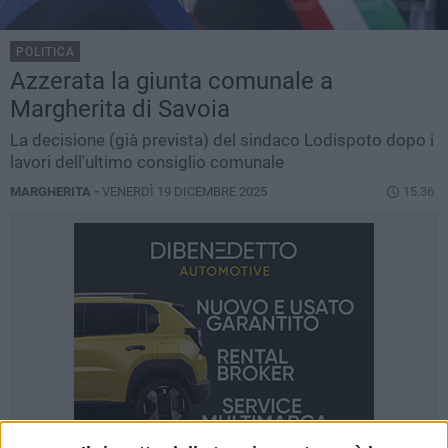
POLITICA
Azzerata la giunta comunale a
Margherita di Savoia
La decisione (già prevista) del sindaco Lodispoto dopo i
lavori dell'ultimo consiglio comunale
MARGHERITA -
VENERDÌ 19 DICEMBRE 2025
15.36