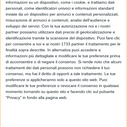
informazioni su un dispositivo, come i cookie, e trattiamo dati
personali, come identificatori univoci e informazioni standard
inviate da un dispositivo per annunci e contenuti personalizzati,
misurazione di annunci e contenuti, analisi dell'audience e
sviluppo dei servizi.
Con la tua autorizzazione noi e i nostri
partner possiamo utilizzare dati precisi di geolocalizzazione e
identificazione tramite la scansione del dispositivo. Puoi fare clic
per consentire a noi e ai nostri 1733 partner il trattamento per le
finalità sopra descritte. In alternativa puoi accedere a
Nel corso del Consiglio Comunale dello scorso 28 maggio
informazioni più dettagliate e modificare le tue preferenze prima
2026, è stata approvata all'unanimità una mozione cruciale
di acconsentire o di negare il consenso.
Si rende noto che alcuni
dedicata alla promozione della pace, del dialogo e della
trattamenti dei dati personali possono non richiedere il tuo
cooperazione internazionale in Medio Oriente .Il documento
consenso, ma hai il diritto di opporti a tale trattamento. Le tue
preferenze si applicheranno solo a questo sito web. Puoi
nasce dalla profonda preoccupazione per la recente
modificare le tue preferenze o revocare il consenso in qualsiasi
escalation militare che sta colpendo duramente Stati Uniti,
momento tornando su questo sito e facendo clic sul pulsante
Israele, Iran e Libano. Di fronte a una crisi umanitaria sempre
"Privacy" in fondo alla pagina web.
più grave, l'atto approvato impegna l'amministrazione
a:Chiedere lo stop immediato delle ostilità e delle azioni
armate nell'area mediorientale.Sostenere la diplomazia e i
percorsi internazionali per la tutela della popolazione