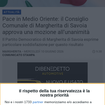
ATTUALITÀ
Pace in Medio Oriente: il Consiglio
Comunale di Margherita di Savoia
approva una mozione all’unanimità
Il Partito Democratico di Margherita di Savoia esprime
particolare soddisfazione per questo risultato
MARGHERITA -
MERCOLEDÌ 10 GIUGNO 2026
9.38
COMUNICATO STAMPA
Il rispetto della tua riservatezza è la
nostra priorità
Noi e i nostri 1733
partner
memorizziamo e/o accediamo a