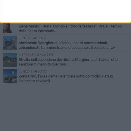
DOMENICA 2 AGOSTO
Tra fede, tradizione e folklore: entrano nel vivo i festeggiamenti in
onore del Santissimo Salvatore
MERCOLEDÌ 5 AGOSTO
Elena Muoio: «Non rispondo ai "topi da tastiera". Ora è il tempo
della Festa Patronale»
LUNEDÌ 3 AGOSTO
Movimento "Margherita 2028": «I nostri commercianti
abbandonati, l'amministrazione Lodispoto affossa la città»
MERCOLEDÌ 5 AGOSTO
Stretta sull'abbandono dei rifiuti a Margherita di Savoia: otto
sanzioni in meno di due mesi
LUNEDÌ 3 AGOSTO
Zona Orno, l’area demaniale torna sotto controllo: vietato
l’accesso ai veicoli