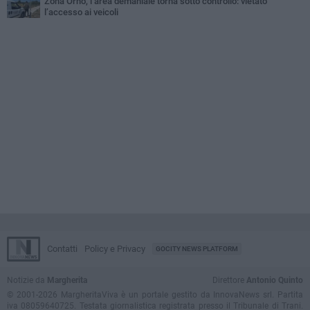
Zona Orno, l’area demaniale torna sotto controllo: vietato
l’accesso ai veicoli
Contatti
Policy e Privacy
GOCITY NEWS PLATFORM
Notizie da
Margherita
Direttore
Antonio Quinto
© 2001-2026 MargheritaViva è un portale gestito da InnovaNews srl. Partita
iva 08059640725. Testata giornalistica registrata presso il Tribunale di Trani.