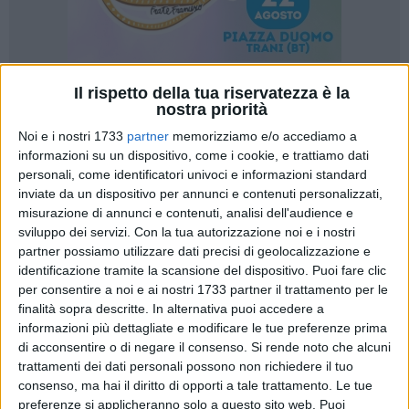
Il rispetto della tua riservatezza è la
3
nostra priorità
Noi e i nostri 1733
partner
memorizziamo e/o accediamo a
informazioni su un dispositivo, come i cookie, e trattiamo dati
Un'Eccellenza del Territorio
personali, come identificatori univoci e informazioni standard
inviate da un dispositivo per annunci e contenuti personalizzati,
Il LÓLIO Monocultivar Coratina 2024, prodotto da Frantoio
misurazione di annunci e contenuti, analisi dell'audience e
Paparella, entra con "5 Gocce" nella Guida Bibenda 2025,
sviluppo dei servizi.
Con la tua autorizzazione noi e i nostri
pubblicazione ufficiale della Fondazione Italiana Sommelier
partner possiamo utilizzare dati precisi di geolocalizzazione e
del Vino e dell'Olio. Realizzato con olive Coratina tipiche del
identificazione tramite la scansione del dispositivo. Puoi fare clic
nostro agro, l'olio viene estratto rigorosamente a freddo,
per consentire a noi e ai nostri 1733 partner il trattamento per le
grazie al sapere secolare di Frantoio Paparella e all'impiego
finalità sopra descritte. In alternativa puoi accedere a
informazioni più dettagliate e modificare le tue preferenze prima
di tecnologie e macchinari all'avanguardia.
di acconsentire o di negare il consenso.
Si rende noto che alcuni
Dichiarazione di Michele Paparella
trattamenti dei dati personali possono non richiedere il tuo
consenso, ma hai il diritto di opporti a tale trattamento. Le tue
"Siamo estremamente orgogliosi di vedere il nostro olio
preferenze si applicheranno solo a questo sito web. Puoi