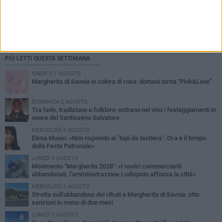
PIÙ LETTI QUESTA SETTIMANA
SABATO 1 AGOSTO
Margherita di Savoia si colora di rosa: domani torna "Pink&Love"
DOMENICA 2 AGOSTO
Tra fede, tradizione e folklore: entrano nel vivo i festeggiamenti in
onore del Santissimo Salvatore
MERCOLEDÌ 5 AGOSTO
Elena Muoio: «Non rispondo ai "topi da tastiera". Ora è il tempo
della Festa Patronale»
LUNEDÌ 3 AGOSTO
Movimento "Margherita 2028": «I nostri commercianti
abbandonati, l'amministrazione Lodispoto affossa la città»
MERCOLEDÌ 5 AGOSTO
Stretta sull'abbandono dei rifiuti a Margherita di Savoia: otto
sanzioni in meno di due mesi
LUNEDÌ 3 AGOSTO