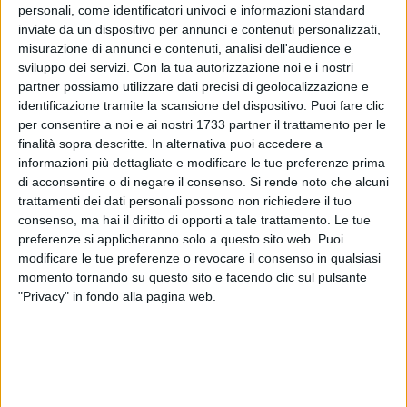
personali, come identificatori univoci e informazioni standard
inviate da un dispositivo per annunci e contenuti personalizzati,
2
misurazione di annunci e contenuti, analisi dell'audience e
sviluppo dei servizi.
Con la tua autorizzazione noi e i nostri
partner possiamo utilizzare dati precisi di geolocalizzazione e
identificazione tramite la scansione del dispositivo. Puoi fare clic
A Piazza Marconi è ufficialmente iniziata la sperimentazione
per consentire a noi e ai nostri 1733 partner il trattamento per le
della nuova illuminazione pubblica con tecnologia LED a
finalità sopra descritte. In alternativa puoi accedere a
luce calda, in sostituzione della tradizionale luce naturale
informazioni più dettagliate e modificare le tue preferenze prima
finora in uso. L'intervento rappresenta un significativo passo
di acconsentire o di negare il consenso.
Si rende noto che alcuni
avanti nella riqualificazione estetica e funzionale degli spazi
trattamenti dei dati personali possono non richiedere il tuo
urbani.
consenso, ma hai il diritto di opporti a tale trattamento. Le tue
preferenze si applicheranno solo a questo sito web. Puoi
modificare le tue preferenze o revocare il consenso in qualsiasi
Questa scelta, infatti, risponde a un preciso obiettivo: offrire
momento tornando su questo sito e facendo clic sul pulsante
un'atmosfera più accogliente, elegante e armoniosa, in grado
"Privacy" in fondo alla pagina web.
di valorizzare il patrimonio urbano, soprattutto nelle ore
serali.
L'intervento è stato reso possibile anche grazie all'impegno
dell'Amministrazione comunale su proposta dei consiglieri