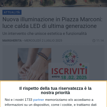
ATTUALITÀ
Nuova illuminazione in Piazza Marconi:
luce calda LED di ultima generazione
Un intervento che unisce estetica e funzionalità
MARGHERITA -
MERCOLEDÌ 2 LUGLIO 2025
11.14
Il rispetto della tua riservatezza è la
nostra priorità
Noi e i nostri 1733
partner
memorizziamo e/o accediamo a
informazioni su un dispositivo, come i cookie, e trattiamo dati