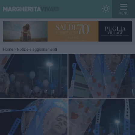
MENU
Home
Notizie e aggiornamenti