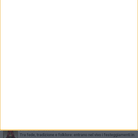
commercianti abbandonati, l'amministrazione
Lodispoto affossa la città»
PIÙ LETTI QUESTA SETTIMANA
SABATO 1 AGOSTO
Margherita di Savoia si colora di rosa: domani torna "Pink&Love"
DOMENICA 2 AGOSTO
Tra fede, tradizione e folklore: entrano nel vivo i festeggiamenti in