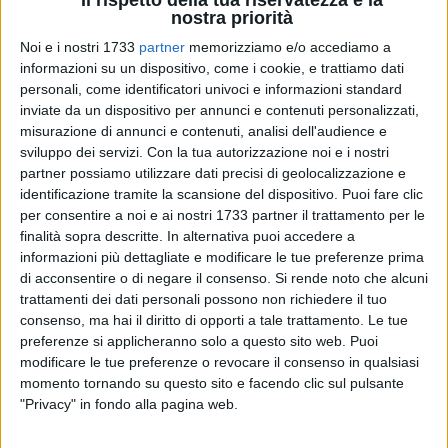
Il rispetto della tua riservatezza è la
nostra priorità
Noi e i nostri 1733
partner
memorizziamo e/o accediamo a
informazioni su un dispositivo, come i cookie, e trattiamo dati
A cura di
ARIANNA RIONTINO
personali, come identificatori univoci e informazioni standard
inviate da un dispositivo per annunci e contenuti personalizzati,
misurazione di annunci e contenuti, analisi dell'audience e
sviluppo dei servizi.
Con la tua autorizzazione noi e i nostri
La comunità di
Margherita di Savoia ha reso omaggio ad
partner possiamo utilizzare dati precisi di geolocalizzazione e
Angelo Spina
, con un
Memorial di calcio dedicato al
identificazione tramite la scansione del dispositivo. Puoi fare clic
giovane diciannovenne
, tragicamente scomparso un anno
per consentire a noi e ai nostri 1733 partner il trattamento per le
fa
nell'incidente stradale verificatosi sulla Sp141
che
finalità sopra descritte. In alternativa puoi accedere a
collega Margherita e Zapponeta.
informazioni più dettagliate e modificare le tue preferenze prima
di acconsentire o di negare il consenso.
Si rende noto che alcuni
trattamenti dei dati personali possono non richiedere il tuo
Il primo Memorial, dedicato ad Angelo, si è svolto
ieri, 2
consenso, ma hai il diritto di opporti a tale trattamento. Le tue
marzo,
con la benedizione della tomba alle ore 16:30,
preferenze si applicheranno solo a questo sito web. Puoi
seguita dalla Santa Messa presso la parrocchia San Pio e
modificare le tue preferenze o revocare il consenso in qualsiasi
dal
quadrangolare di calcio presso l'oratorio San Giuseppe
momento tornando su questo sito e facendo clic sul pulsante
Marello
, a cui hanno partecipato i
giovani del territorio, oltre
"Privacy" in fondo alla pagina web.
che amici e familiari del giovane.