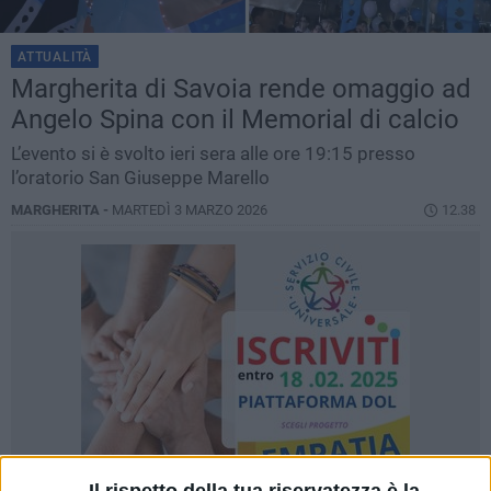
ATTUALITÀ
Margherita di Savoia rende omaggio ad
Angelo Spina con il Memorial di calcio
L’evento si è svolto ieri sera alle ore 19:15 presso
l’oratorio San Giuseppe Marello
MARGHERITA -
MARTEDÌ 3 MARZO 2026
12.38