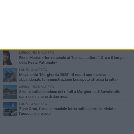
PIÙ LETTI QUESTA SETTIMANA
SABATO 1 AGOSTO
Margherita di Savoia si colora di rosa: domani torna "Pink&Love"
DOMENICA 2 AGOSTO
Tra fede, tradizione e folklore: entrano nel vivo i festeggiamenti in
onore del Santissimo Salvatore
MERCOLEDÌ 5 AGOSTO
Elena Muoio: «Non rispondo ai "topi da tastiera". Ora è il tempo
della Festa Patronale»
LUNEDÌ 3 AGOSTO
Movimento "Margherita 2028": «I nostri commercianti
abbandonati, l'amministrazione Lodispoto affossa la città»
MERCOLEDÌ 5 AGOSTO
Stretta sull'abbandono dei rifiuti a Margherita di Savoia: otto
sanzioni in meno di due mesi
LUNEDÌ 3 AGOSTO
Zona Orno, l’area demaniale torna sotto controllo: vietato
l’accesso ai veicoli