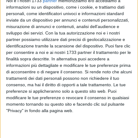
Noi e i nostri 1733
partner
memorizziamo e/o accediamo a
informazioni su un dispositivo, come i cookie, e trattiamo dati
personali, come identificatori univoci e informazioni standard
17
inviate da un dispositivo per annunci e contenuti personalizzati,
misurazione di annunci e contenuti, analisi dell'audience e
sviluppo dei servizi.
Con la tua autorizzazione noi e i nostri
Il Comune di Margherita di Savoia compie un ulteriore step
partner possiamo utilizzare dati precisi di geolocalizzazione e
nell'era della digitalizzazione ed entra ufficialmente, primo
identificazione tramite la scansione del dispositivo. Puoi fare clic
Comune nella Sesta Provincia e settimo in tutta la Regione
per consentire a noi e ai nostri 1733 partner il trattamento per le
finalità sopra descritte. In alternativa puoi accedere a
Puglia, nell'ANPR (Anagrafe Nazionale della Popolazione
informazioni più dettagliate e modificare le tue preferenze prima
Residente).
di acconsentire o di negare il consenso.
Si rende noto che alcuni
trattamenti dei dati personali possono non richiedere il tuo
L'Anagrafe Nazionale della Popolazione Residente, nota con
consenso, ma hai il diritto di opporti a tale trattamento. Le tue
l'acronimo ANPR, è la banca dati nazionale nella quale
preferenze si applicheranno solo a questo sito web. Puoi
stanno progressivamente confluendo le anagrafi comunali.
modificare le tue preferenze o revocare il consenso in qualsiasi
Si tratta di un sistema integrato che consente ai Comuni di
momento tornando su questo sito e facendo clic sul pulsante
"Privacy" in fondo alla pagina web.
svolgere i servizi anagrafici e di consultare dati, monitorare
le attività ed effettuare statistiche diventando un punto di
riferimento per la Pubblica Amministrazione.