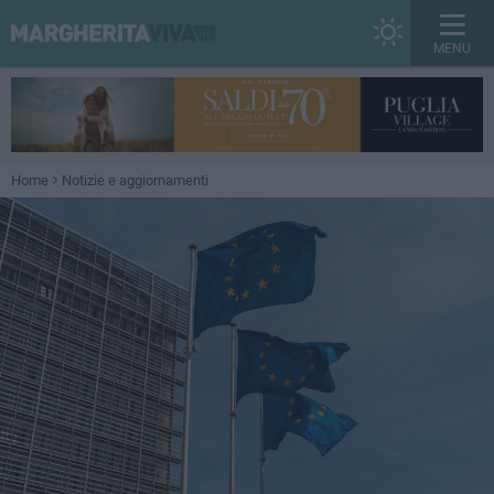
MENU
Home
Notizie e aggiornamenti