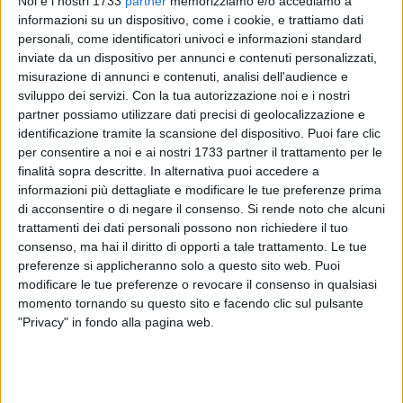
Noi e i nostri 1733
partner
memorizziamo e/o accediamo a
informazioni su un dispositivo, come i cookie, e trattiamo dati
personali, come identificatori univoci e informazioni standard
inviate da un dispositivo per annunci e contenuti personalizzati,
misurazione di annunci e contenuti, analisi dell'audience e
sviluppo dei servizi.
Con la tua autorizzazione noi e i nostri
partner possiamo utilizzare dati precisi di geolocalizzazione e
9
identificazione tramite la scansione del dispositivo. Puoi fare clic
per consentire a noi e ai nostri 1733 partner il trattamento per le
finalità sopra descritte. In alternativa puoi accedere a
Il Comune di Margherita di Savoia parteciperà, con
informazioni più dettagliate e modificare le tue preferenze prima
di acconsentire o di negare il consenso.
Si rende noto che alcuni
l'assessore alle politiche giovanili Savino Tesoro
,
alla prima
trattamenti dei dati personali possono non richiedere il tuo
edizione della Scuola di Formazione sulle Politiche Giovanili,
consenso, ma hai il diritto di opporti a tale trattamento. Le tue
promossa da Regione Puglia, ARTI Puglia (Agenzia
preferenze si applicheranno solo a questo sito web. Puoi
Regionale per la Tecnologia e l'Innovazione) ed ANCI Puglia:
modificare le tue preferenze o revocare il consenso in qualsiasi
un percorso formativo rivolto a trenta amministrazioni locali
momento tornando su questo sito e facendo clic sul pulsante
pugliesi con l'obiettivo di rafforzare le competenze degli
"Privacy" in fondo alla pagina web.
amministratori sulle politiche giovanili favorendo il
confronto tra le diverse realtà.
Il percorso avrà inizio a Bari il prossimo 25 marzo per