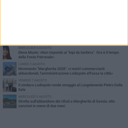
PIÙ LETTI QUESTA SETTIMANA
SABATO 1 AGOSTO
Margherita di Savoia si colora di rosa: domani torna "Pink&Love"
DOMENICA 2 AGOSTO
Tra fede, tradizione e folklore: entrano nel vivo i festeggiamenti in
onore del Santissimo Salvatore
MERCOLEDÌ 5 AGOSTO
Elena Muoio: «Non rispondo ai "topi da tastiera". Ora è il tempo
della Festa Patronale»
LUNEDÌ 3 AGOSTO
Movimento "Margherita 2028": «I nostri commercianti
abbandonati, l'amministrazione Lodispoto affossa la città»
VENERDÌ 7 AGOSTO
Il sindaco Lodispoto rende omaggio al Luogotenente Pietro Della
Sala
MERCOLEDÌ 5 AGOSTO
Stretta sull'abbandono dei rifiuti a Margherita di Savoia: otto
sanzioni in meno di due mesi