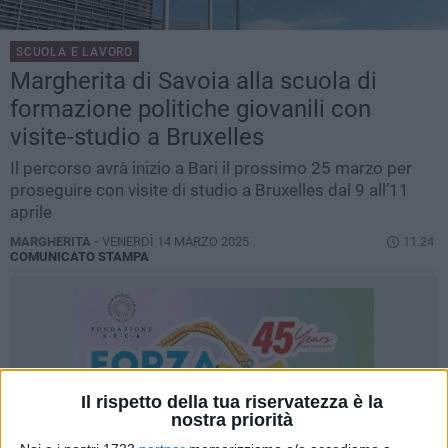
SCUOLA E LAVORO
Margherita di Savoia alla scuola di
formazione politiche giovanili con
visite-studio a Bruxelles
Il percorso avrà inizio a Bari il prossimo 25 marzo per
proseguire con visite di studio a Bruxelles dal 9 all’11
aprile
MARGHERITA -
VENERDÌ 14 MARZO 2025
11.24
COMUNICATO STAMPA
Il rispetto della tua riservatezza è la
nostra priorità