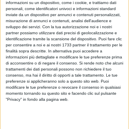
affrontare le malattie estive più comuni del bambino:
informazioni su un dispositivo, come i cookie, e trattiamo dati
-
Infezioni cutanee
: l'impetigine è un'infezione batterica
personali, come identificatori univoci e informazioni standard
molto contagiosa che colpisce soprattutto i bambini. Gli
inviate da un dispositivo per annunci e contenuti personalizzati,
agenti eziologici principali sono lo Streptococco beta-
misurazione di annunci e contenuti, analisi dell'audience e
sviluppo dei servizi.
Con la tua autorizzazione noi e i nostri
emolitico di gruppo A e, più raramente, lo Stafilococco aureo.
partner possiamo utilizzare dati precisi di geolocalizzazione e
Questa infezione causa vescicole-bolle che si risolvono in 4-
identificazione tramite la scansione del dispositivo. Puoi fare clic
8 giorni. Nelle forme più lievi e superficiali è sufficiente un
per consentire a noi e ai nostri 1733 partner il trattamento per le
trattamento locale con antisettici per ammorbidire e
finalità sopra descritte. In alternativa puoi accedere a
rimuovere le squame crostose, insieme all'uso di antibiotici
informazioni più dettagliate e modificare le tue preferenze prima
topici da applicare 2-3 volte al giorno per almeno una
di acconsentire o di negare il consenso.
Si rende noto che alcuni
settimana dopo la scomparsa delle lesioni. Il trattamento
trattamenti dei dati personali possono non richiedere il tuo
consenso, ma hai il diritto di opporti a tale trattamento. Le tue
antibiotico orale è necessario quando le lesioni sono più
preferenze si applicheranno solo a questo sito web. Puoi
estese o profonde, oppure se il bambino è immunodepresso.
modificare le tue preferenze o revocare il consenso in qualsiasi
In questi casi, il farmaco più indicato è l'amoxicillina con
momento tornando su questo sito e facendo clic sul pulsante
acido clavulanico, sempre sotto prescrizione del pediatra.
"Privacy" in fondo alla pagina web.
La micosi cutanea delle dita di piedi e mani è un'infezione
fungina causata da Trichophyton rubrum e Trichophyton
interdigitalis. Questa infezione è piuttosto contagiosa,
favorita dal contatto diretto, frequentazione di luoghi