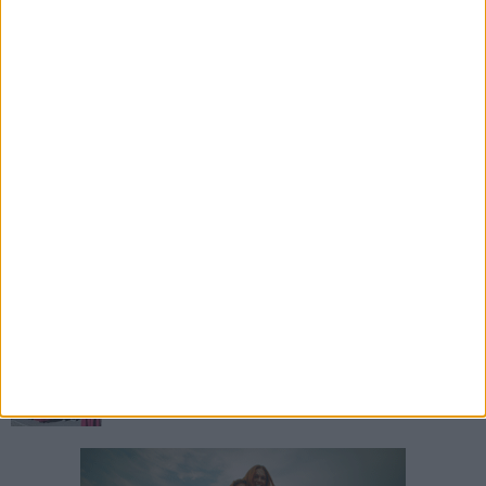
7 AGOSTO 2026
Il sindaco Lodispoto rende omaggio al
Luogotenente Pietro Della Sala
5 AGOSTO 2026
Stretta sull'abbandono dei rifiuti a Margherita
di Savoia: otto sanzioni in meno di due mesi
5 AGOSTO 2026
Elena Muoio: «Non rispondo ai "topi da
tastiera". Ora è il tempo della Festa Patronale»
4 AGOSTO 2026
“Come nasce una leggenda”: a Margherita di
Savoia la devozione legata al Santissimo
Salvatore