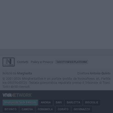
Contatti
Policy e Privacy
GOCITY NEWS PLATFORM
Notizie da
Margherita
Direttore
Antonio Quinto
© 2001-2026 MargheritaViva è un portale gestito da InnovaNews srl. Partita
iva 08059640725. Testata giornalistica registrata presso il Tribunale di Trani.
Tutti i diritti riservati.
MARGHERITA DI SAVOIA
ANDRIA
BARI
BARLETTA
BISCEGLIE
BITONTO
CANOSA
CERIGNOLA
CORATO
GIOVINAZZO