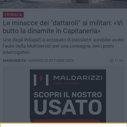
CRONACA
Le minacce dei "dattaroli" ai militari: «Vi
butto la dinamite in Capitaneria»
Uno degli indagati è accusato di peculato: avrebbe usato
l'auto della Multiservizi per una consegna. Ieri i primi
interrogatori
MARGHERITA -
GIOVEDÌ 23 OTTOBRE 2025
11.54