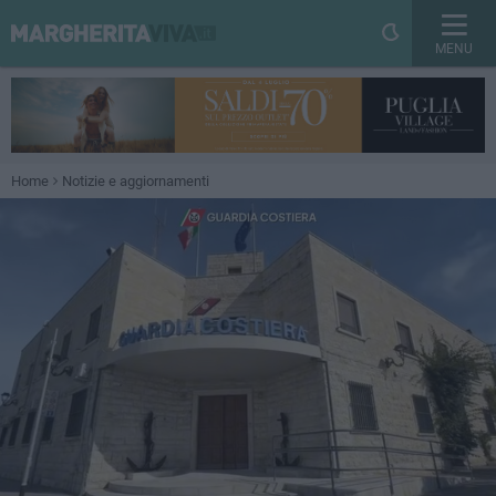
MENU
Home
Notizie e aggiornamenti