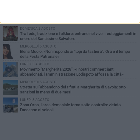
PIÙ LETTI QUESTA SETTIMANA
SABATO 1 AGOSTO
Margherita di Savoia si colora di rosa: domani torna "Pink&Love"
DOMENICA 2 AGOSTO
Tra fede, tradizione e folklore: entrano nel vivo i festeggiamenti in
onore del Santissimo Salvatore
MERCOLEDÌ 5 AGOSTO
Elena Muoio: «Non rispondo ai "topi da tastiera". Ora è il tempo
della Festa Patronale»
LUNEDÌ 3 AGOSTO
Movimento "Margherita 2028": «I nostri commercianti
abbandonati, l'amministrazione Lodispoto affossa la città»
MERCOLEDÌ 5 AGOSTO
Stretta sull'abbandono dei rifiuti a Margherita di Savoia: otto
sanzioni in meno di due mesi
LUNEDÌ 3 AGOSTO
Zona Orno, l’area demaniale torna sotto controllo: vietato
l’accesso ai veicoli