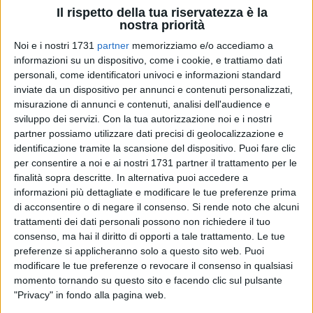
Il rispetto della tua riservatezza è la
nostra priorità
Noi e i nostri 1731
partner
memorizziamo e/o accediamo a
informazioni su un dispositivo, come i cookie, e trattiamo dati
6
A cura di
personali, come identificatori univoci e informazioni standard
NICOLA MICCIONE
inviate da un dispositivo per annunci e contenuti personalizzati,
misurazione di annunci e contenuti, analisi dell'audience e
sviluppo dei servizi.
Con la tua autorizzazione noi e i nostri
«Ma cosa vuole, quello è un bastardo... vi butto la dinamite
partner possiamo utilizzare dati precisi di geolocalizzazione e
nella Capitaneria». Ed ancora: «Ragazzo, questi davvero che
identificazione tramite la scansione del dispositivo. Puoi fare clic
sono stupidi, questi vogliono le mazzate». Inequivocabili, le
per consentire a noi e ai nostri 1731 partner il trattamento per le
minacce dei pescatori di datteri indagati nell'indagine
"Jolly"
finalità sopra descritte. In alternativa puoi accedere a
informazioni più dettagliate e modificare le tue preferenze prima
avevano come obiettivo un sottocapo scelto Np della
di acconsentire o di negare il consenso.
Si rende noto che alcuni
Guardia Costiera di Molfetta.
trattamenti dei dati personali possono non richiedere il tuo
consenso, ma hai il diritto di opporti a tale trattamento. Le tue
Ieri sono iniziati gli interrogatori di garanzia: la maggior
preferenze si applicheranno solo a questo sito web. Puoi
parte degli indagati in carcere, tra Foggia, Lecce, Matera,
modificare le tue preferenze o revocare il consenso in qualsiasi
Potenza, Taranto e Trani, assistiti dagli avvocati
Maurizio
momento tornando su questo sito e facendo clic sul pulsante
Altomare, Andrea Calò, Sergio de Candia, Angelantonio de
"Privacy" in fondo alla pagina web.
Palma, Marco Di Bartolomeo, Giuseppe Germinario,