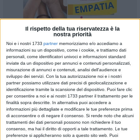
Il rispetto della tua riservatezza è la
nostra priorità
45
A cura di
Noi e i nostri 1733
partner
memorizziamo e/o accediamo a
ARIANNA RIONTINO
informazioni su un dispositivo, come i cookie, e trattiamo dati
personali, come identificatori univoci e informazioni standard
inviate da un dispositivo per annunci e contenuti personalizzati,
«
È inaccettabile e vergognosa l'ulteriore proroga della
misurazione di annunci e contenuti, analisi dell'audience e
chiusura del Ponte Foce Aloisa fino al 10 novembre 2025.
sviluppo dei servizi.
Con la tua autorizzazione noi e i nostri
partner possiamo utilizzare dati precisi di geolocalizzazione e
Una situazione che si aggrava giorno dopo giorno, senza che
identificazione tramite la scansione del dispositivo. Puoi fare clic
le istanze del territorio vengano ascoltate
».
per consentire a noi e ai nostri 1733 partner il trattamento per le
finalità sopra descritte. In alternativa puoi accedere a
Con queste parole,
il sindaco di Zapponeta Vincenzo
informazioni più dettagliate e modificare le tue preferenze prima
Riontino
, ha espresso le sue
preoccupazioni riguardo i
di acconsentire o di negare il consenso.
Si rende noto che alcuni
disagi causati dal prolungamento dei lavori per la
trattamenti dei dati personali possono non richiedere il tuo
riapertura della Sp 141
, un'arteria essenziale per le province
consenso, ma hai il diritto di opporti a tale trattamento. Le tue
preferenze si applicheranno solo a questo sito web. Puoi
di Foggia e Bat.