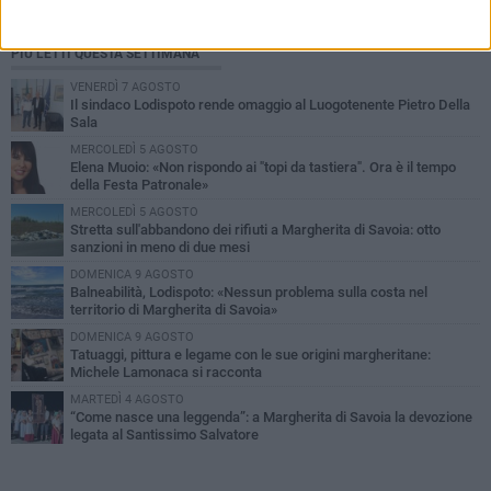
PIÙ LETTI QUESTA SETTIMANA
VENERDÌ 7 AGOSTO
Il sindaco Lodispoto rende omaggio al Luogotenente Pietro Della
Sala
MERCOLEDÌ 5 AGOSTO
Elena Muoio: «Non rispondo ai "topi da tastiera". Ora è il tempo
della Festa Patronale»
MERCOLEDÌ 5 AGOSTO
Stretta sull'abbandono dei rifiuti a Margherita di Savoia: otto
sanzioni in meno di due mesi
DOMENICA 9 AGOSTO
Balneabilità, Lodispoto: «Nessun problema sulla costa nel
territorio di Margherita di Savoia»
DOMENICA 9 AGOSTO
Tatuaggi, pittura e legame con le sue origini margheritane:
Michele Lamonaca si racconta
MARTEDÌ 4 AGOSTO
“Come nasce una leggenda”: a Margherita di Savoia la devozione
legata al Santissimo Salvatore