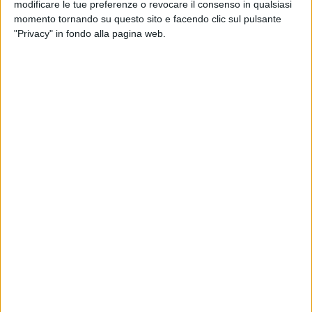
modificare le tue preferenze o revocare il consenso in qualsiasi
momento tornando su questo sito e facendo clic sul pulsante
Infatti questa strada è quotidianamente percorsa da
migliaia
"Privacy" in fondo alla pagina web.
di automobili ed è essenziale per il collegamento e lo
sviluppo economico della zona
, soprattutto durante il
periodo estivo in cui rappresenta una risorsa vitale per
l'economia locale.
«
Già agli inizi di agosto -
prosegue il sindaco
- a pochi giorni
dall'avvio dei lavori, che secondo i tecnici della provincia di
Foggia sarebbero dovuti durare al massimo due settimane,
avevamo chiesto un rafforzamento del numero degli operai
ed una turnazione intensiva, a copertura dell'intera giornata,
unica condizione per contenere i tempi. Nulla di tutto questo
è stato fatto. Allo stesso modo, è rimasta senza alcun
seguito la richiesta, inviata già a giugno scorso alla
Provincia Bat, di messa in sicurezza del percorso viario
alternativo. Se non arriveranno risposte concrete, non
escludiamo iniziative di mobilitazione civile per richiamare
l'attenzione su un problema che interessa un territorio ampio