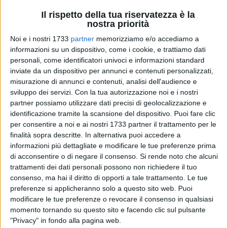
Il rispetto della tua riservatezza è la
nostra priorità
Noi e i nostri 1733
partner
memorizziamo e/o accediamo a
29
informazioni su un dispositivo, come i cookie, e trattiamo dati
personali, come identificatori univoci e informazioni standard
inviate da un dispositivo per annunci e contenuti personalizzati,
È stato ufficialmente inaugurato questa mattina, nel corso di
misurazione di annunci e contenuti, analisi dell'audience e
sviluppo dei servizi.
Con la tua autorizzazione noi e i nostri
una breve e sobria cerimonia, il nuovo Centro Comunale di
partner possiamo utilizzare dati precisi di geolocalizzazione e
Raccolta in Zona Torretta. L'impianto, i cui lavori di
identificazione tramite la scansione del dispositivo. Puoi fare clic
adeguamento hanno avuto inizio nel gennaio 2022, è stato
per consentire a noi e ai nostri 1733 partner il trattamento per le
realizzato secondo le nuove linee guida ambientali europee
finalità sopra descritte. In alternativa puoi accedere a
ed è dotato delle più moderne tecnologie informatiche che
informazioni più dettagliate e modificare le tue preferenze prima
permettono la pesatura e la tracciabilità dei rifiuti,
di acconsentire o di negare il consenso.
Si rende noto che alcuni
incentivando l'applicazione dei criteri di raccolta
trattamenti dei dati personali possono non richiedere il tuo
consenso, ma hai il diritto di opporti a tale trattamento. Le tue
differenziata. L'intervento stato è interamente finanziato per
preferenze si applicheranno solo a questo sito web. Puoi
un importo di 450mila euro dalla Regione Puglia.
modificare le tue preferenze o revocare il consenso in qualsiasi
momento tornando su questo sito e facendo clic sul pulsante
Durante la cerimonia di benedizione che ha preceduto il
"Privacy" in fondo alla pagina web.