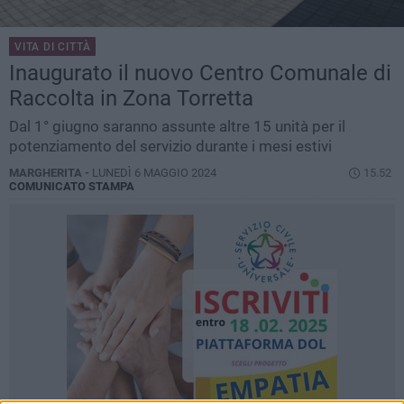
VITA DI CITTÀ
Inaugurato il nuovo Centro Comunale di
Raccolta in Zona Torretta
Dal 1° giugno saranno assunte altre 15 unità per il
potenziamento del servizio durante i mesi estivi
MARGHERITA -
LUNEDÌ 6 MAGGIO 2024
15.52
COMUNICATO STAMPA