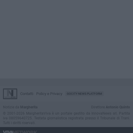
Contatti
Policy e Privacy
GOCITY NEWS PLATFORM
Notizie da
Margherita
Direttore
Antonio Quinto
© 2001-2026 MargheritaViva è un portale gestito da InnovaNews srl. Partita
iva 08059640725. Testata giornalistica registrata presso il Tribunale di Trani.
Tutti i diritti riservati.