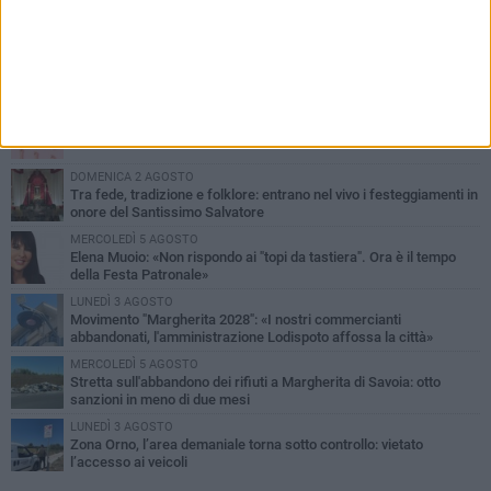
PIÙ LETTI QUESTA SETTIMANA
SABATO 1 AGOSTO
Margherita di Savoia si colora di rosa: domani torna "Pink&Love"
DOMENICA 2 AGOSTO
Tra fede, tradizione e folklore: entrano nel vivo i festeggiamenti in
onore del Santissimo Salvatore
MERCOLEDÌ 5 AGOSTO
Elena Muoio: «Non rispondo ai "topi da tastiera". Ora è il tempo
della Festa Patronale»
LUNEDÌ 3 AGOSTO
Movimento "Margherita 2028": «I nostri commercianti
abbandonati, l'amministrazione Lodispoto affossa la città»
MERCOLEDÌ 5 AGOSTO
Stretta sull'abbandono dei rifiuti a Margherita di Savoia: otto
sanzioni in meno di due mesi
LUNEDÌ 3 AGOSTO
Zona Orno, l’area demaniale torna sotto controllo: vietato
l’accesso ai veicoli