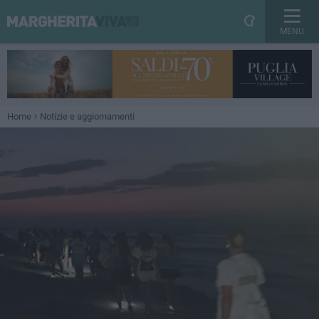
MENU
Home
Notizie e aggiornamenti