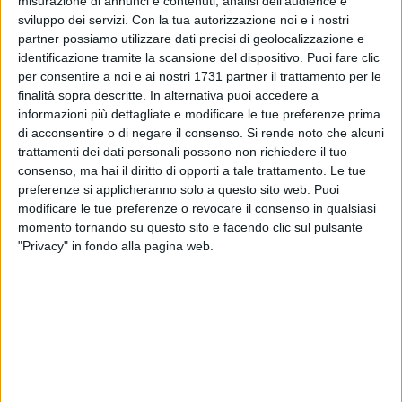
misurazione di annunci e contenuti, analisi dell'audience e
sviluppo dei servizi.
Con la tua autorizzazione noi e i nostri
partner possiamo utilizzare dati precisi di geolocalizzazione e
identificazione tramite la scansione del dispositivo. Puoi fare clic
per consentire a noi e ai nostri 1731 partner il trattamento per le
finalità sopra descritte. In alternativa puoi accedere a
informazioni più dettagliate e modificare le tue preferenze prima
di acconsentire o di negare il consenso.
Si rende noto che alcuni
trattamenti dei dati personali possono non richiedere il tuo
In arrivo la seconda edizione della "Camminata Serale" sulla
consenso, ma hai il diritto di opporti a tale trattamento. Le tue
spiaggia di Margherita di Savoia. La camminata è
preferenze si applicheranno solo a questo sito web. Puoi
organizzata dall'associazione "Margherita Cammina", in
modificare le tue preferenze o revocare il consenso in qualsiasi
collaborazione con l'associazione Margherita di Savoia
momento tornando su questo sito e facendo clic sul pulsante
"Privacy" in fondo alla pagina web.
runners, la ProLoco cittadina, il Circolo Nautico di Margherita
ed il Comune di Margherita di Savoia.
L'evento, organizzato nell'ambito della sagra "Cipolla in
Festa", si terrà sabato 13 giugno dalle ore 20:30: si partirà da
piazza Libertà muniti di torce. Il percorso terminerà al Circolo
Nautico con degustazioni, letture di proverbi, ricette, giochi e
musica.