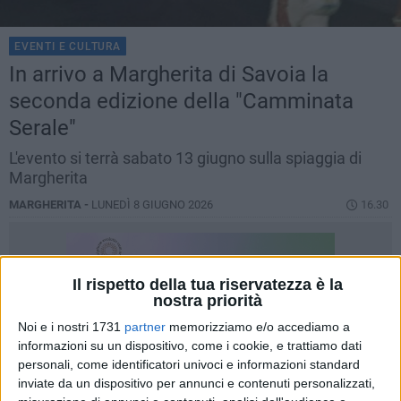
EVENTI E CULTURA
In arrivo a Margherita di Savoia la
seconda edizione della "Camminata
Serale"
L'evento si terrà sabato 13 giugno sulla spiaggia di
Margherita
MARGHERITA -
LUNEDÌ 8 GIUGNO 2026
16.30
Il rispetto della tua riservatezza è la
nostra priorità
Noi e i nostri 1731
partner
memorizziamo e/o accediamo a
informazioni su un dispositivo, come i cookie, e trattiamo dati
personali, come identificatori univoci e informazioni standard
inviate da un dispositivo per annunci e contenuti personalizzati,