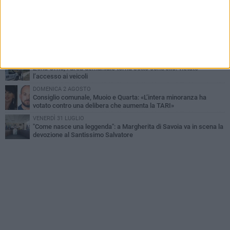
DOMENICA 2 AGOSTO
Tra fede, tradizione e folklore: entrano nel vivo i festeggiamenti in
onore del Santissimo Salvatore
LUNEDÌ 3 AGOSTO
Movimento "Margherita 2028": «I nostri commercianti
abbandonati, l'amministrazione Lodispoto affossa la città»
LUNEDÌ 3 AGOSTO
Zona Orno, l’area demaniale torna sotto controllo: vietato
l’accesso ai veicoli
DOMENICA 2 AGOSTO
Consiglio comunale, Muoio e Quarta: «L’intera minoranza ha
votato contro una delibera che aumenta la TARI»
VENERDÌ 31 LUGLIO
"Come nasce una leggenda": a Margherita di Savoia va in scena la
devozione al Santissimo Salvatore