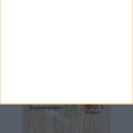
tradizioni popolari
7 AGOSTO 2026
Tra fede e tradizioni: a Margherita di Savoia le
celebrazioni in onore del Santissimo Salvatore
7 AGOSTO 2026
Il sindaco Lodispoto rende omaggio al
Luogotenente Pietro Della Sala