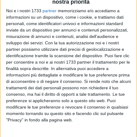
nostra priorità
Noi e i nostri 1733
partner
memorizziamo e/o accediamo a
informazioni su un dispositivo, come i cookie, e trattiamo dati
personali, come identificatori univoci e informazioni standard
inviate da un dispositivo per annunci e contenuti personalizzati,
4
misurazione di annunci e contenuti, analisi dell'audience e
sviluppo dei servizi.
Con la tua autorizzazione noi e i nostri
Di seguito la nota integrale di Giovanni Vurchio candidato
partner possiamo utilizzare dati precisi di geolocalizzazione e
alle Elezioni Regionali 2025 sull'inaugurazione del suo
identificazione tramite la scansione del dispositivo. Puoi fare clic
comitato elettorale avvenuta sabato 1° novembre.
per consentire a noi e ai nostri 1733 partner il trattamento per le
finalità sopra descritte. In alternativa puoi accedere a
Sabato 1° novembre è stato un momento
informazioni più dettagliate e modificare le tue preferenze prima
importante, un segno tangibile di un nuovo
di acconsentire o di negare il consenso.
Si rende noto che alcuni
inizio. L'inaugurazione del mio comitato
trattamenti dei dati personali possono non richiedere il tuo
elettorale ha visto una straordinaria
consenso, ma hai il diritto di opporti a tale trattamento. Le tue
partecipazione di cittadini, tra cui tantissima
preferenze si applicheranno solo a questo sito web. Puoi
gente, volti nuovi e amici di sempre. Un segno
modificare le tue preferenze o revocare il consenso in qualsiasi
momento tornando su questo sito e facendo clic sul pulsante
di speranza, fiducia e voglia di cambiamento
"Privacy" in fondo alla pagina web.
che ci sprona a proseguire con
determinazione e energia.