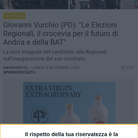
SPECIALE
Giovanni Vurchio (PD): "Le Elezioni
Regionali, il crocevia per il futuro di
Andria e della BAT"
La nota integrale del candidato alle Regionali
sull'inaugurazione del suo comitato
MARGHERITA -
LUNEDÌ 3 NOVEMBRE 2025
9.57
SPONSORIZZATO
Il rispetto della tua riservatezza è la