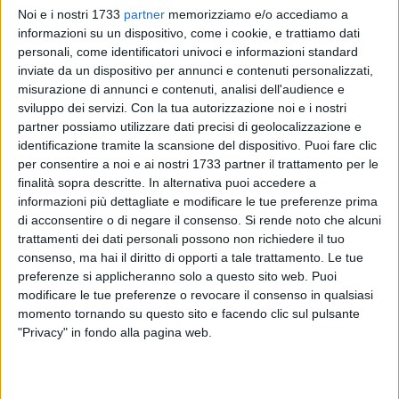
Noi e i nostri 1733
partner
memorizziamo e/o accediamo a
informazioni su un dispositivo, come i cookie, e trattiamo dati
personali, come identificatori univoci e informazioni standard
28
inviate da un dispositivo per annunci e contenuti personalizzati,
misurazione di annunci e contenuti, analisi dell'audience e
sviluppo dei servizi.
Con la tua autorizzazione noi e i nostri
partner possiamo utilizzare dati precisi di geolocalizzazione e
Antonio Decaro si prepara a diventare il nuovo presidente
identificazione tramite la scansione del dispositivo. Puoi fare clic
della Regione Puglia. L'ufficialità arriverà a breve, ma il
per consentire a noi e ai nostri 1733 partner il trattamento per le
risultato è ormai certo: il candidato del campo largo
finalità sopra descritte. In alternativa puoi accedere a
progressista ha superato con largo margine Luigi Lobuono,
informazioni più dettagliate e modificare le tue preferenze prima
Ada Donno e Sabino Mangano, prendendo il testimone da
di acconsentire o di negare il consenso.
Si rende noto che alcuni
Michele Emiliano.
trattamenti dei dati personali possono non richiedere il tuo
consenso, ma hai il diritto di opporti a tale trattamento. Le tue
preferenze si applicheranno solo a questo sito web. Puoi
Decaro ha 55 anni, una laurea in ingegneria civile con
modificare le tue preferenze o revocare il consenso in qualsiasi
specializzazione nei trasporti conseguita al Politecnico di
momento tornando su questo sito e facendo clic sul pulsante
Bari, ed è sposato con due figlie. La sua carriera politica
"Privacy" in fondo alla pagina web.
comincia nel 2004, quando Emiliano lo chiama nella sua
prima giunta come assessore alla mobilità. In quel ruolo,
grazie alla sua formazione tecnica, avvia una