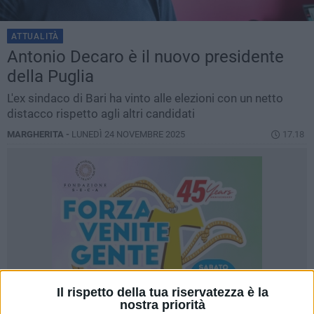
ATTUALITÀ
Antonio Decaro è il nuovo presidente
della Puglia
L'ex sindaco di Bari ha vinto alle elezioni con un netto
distacco rispetto agli altri candidati
MARGHERITA -
LUNEDÌ 24 NOVEMBRE 2025
17.18
Il rispetto della tua riservatezza è la
nostra priorità