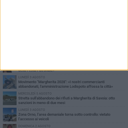
PIÙ LETTI QUESTA SETTIMANA
VENERDÌ 7 AGOSTO
Il sindaco Lodispoto rende omaggio al Luogotenente Pietro Della
Sala
MERCOLEDÌ 5 AGOSTO
Elena Muoio: «Non rispondo ai "topi da tastiera". Ora è il tempo
della Festa Patronale»
LUNEDÌ 3 AGOSTO
Movimento "Margherita 2028": «I nostri commercianti
abbandonati, l'amministrazione Lodispoto affossa la città»
MERCOLEDÌ 5 AGOSTO
Stretta sull'abbandono dei rifiuti a Margherita di Savoia: otto
sanzioni in meno di due mesi
LUNEDÌ 3 AGOSTO
Zona Orno, l’area demaniale torna sotto controllo: vietato
l’accesso ai veicoli
DOMENICA 2 AGOSTO