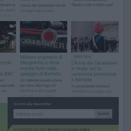
donare la
"Reati e furti in netto calo"
L’Arma dei Carabinieri rende
are riparo
omaggio agli anziani
truttura
Militare originario di
TERRITORIO
trolli
Margherita in ferie
L'Arma dei Carabinieri
sventa furto sulla
in festa: ieri la
lla BAT
spiaggia di Barletta
cerimonia provinciale
a Barletta
eri
Un malintenzionato stava
enza nelle
per darsi alla fuga col
Il comandante Galasso:
e nei
telefono e altri oggetti
«Rendiamo omaggio alla
sottratti a una coppia
presenza concreta, viva,
quotidiana dell’Arma nel
Iscriviti alla Newsletter
cuore della nostra
provincia»
Iscriviti
Iscrivendoti accetti i
termini
e la
privacy policy