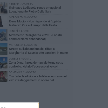
VENERDÌ 7 AGOSTO
Il sindaco Lodispoto rende omaggio al
Luogotenente Pietro Della Sala
MERCOLEDÌ 5 AGOSTO
Elena Muoio: «Non rispondo ai "topi da
tastiera". Ora è il tempo della Festa
tronale»
LUNEDÌ 3 AGOSTO
Movimento "Margherita 2028": «I nostri
commercianti abbandonati,
mministrazione Lodispoto affossa la città»
MERCOLEDÌ 5 AGOSTO
Stretta sull'abbandono dei rifiuti a
Margherita di Savoia: otto sanzioni in meno
 due mesi
LUNEDÌ 3 AGOSTO
Zona Orno, l’area demaniale torna sotto
controllo: vietato l’accesso ai veicoli
DOMENICA 2 AGOSTO
Tra fede, tradizione e folklore: entrano nel
vivo i festeggiamenti in onore del
ntissimo Salvatore