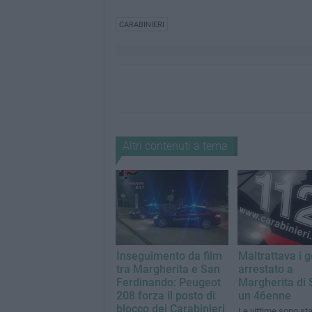
CARABINIERI
Altri contenuti a tema
Inseguimento da film
Maltrattava i g
tra Margherita e San
arrestato a
Ferdinando: Peugeot
Margherita di 
208 forza il posto di
un 46enne
blocco dei Carabinieri
Le vittime sono st