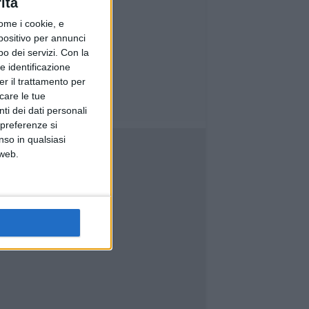
ità
ome i cookie, e
spositivo per annunci
o dei servizi.
Con la
e identificazione
er il trattamento per
icare le tue
ti dei dati personali
 preferenze si
nso in qualsiasi
 web.