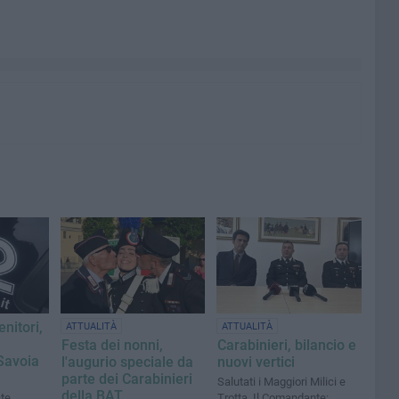
enitori,
ATTUALITÀ
ATTUALITÀ
Festa dei nonni,
Carabinieri, bilancio e
Savoia
l'augurio speciale da
nuovi vertici
parte dei Carabinieri
Salutati i Maggiori Milici e
della BAT
ate
Trotta. Il Comandante: