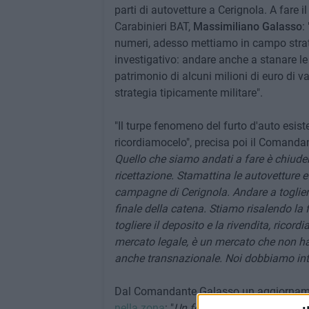
parti di autovetture a Cerignola. A fare
Carabinieri BAT,
Massimiliano Galasso
:
numeri, adesso mettiamo in campo strate
investigativo: andare anche a stanare l
patrimonio di alcuni milioni di euro di va
strategia tipicamente militare".
"Il turpe fenomeno del furto d'auto esis
ricordiamocelo", precisa poi il Comanda
Quello che siamo andati a fare è chiudere i
ricettazione. Stamattina le autovetture 
campagne di Cerignola. Andare a togliere i
finale della catena. Stiamo risalendo la 
togliere il deposito e la rivendita, ricor
mercato legale, è un mercato che non ha s
anche transnazionale. Noi dobbiamo inte
Dal Comandante Galasso un aggiornament
nella zona
: "
Un fenomeno particolarment