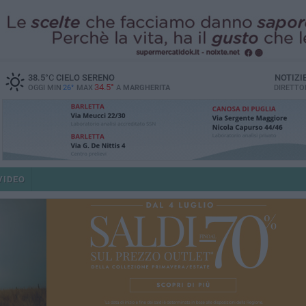
38.5
°C
CIELO SERENO
NOTIZI
34.5°
OGGI MIN
26°
MAX
A
MARGHERITA
DIRETTO
VIDEO