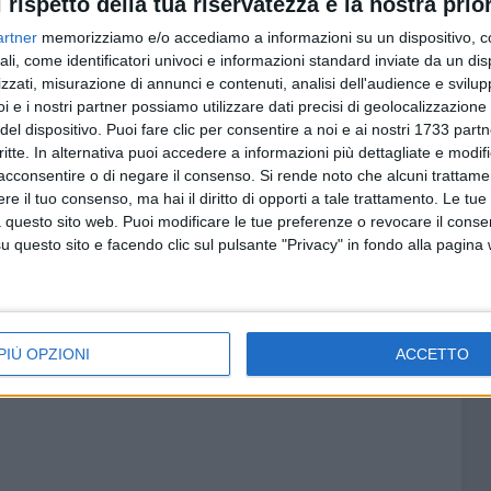
l rispetto della tua riservatezza è la nostra prior
sto caso stiamo andando a lavorare bene e vi devo dire
artner
memorizziamo e/o accediamo a informazioni su un dispositivo, c
ando dei primi segnali, abbiamo avuto già dei risultati
ali, come identificatori univoci e informazioni standard inviate da un di
à al territorio, siamo addestrati per querso tipo di
zzati, misurazione di annunci e contenuti, analisi dell'audience e svilupp
ati a intervenire sulla filiera giusta".
i e i nostri partner possiamo utilizzare dati precisi di geolocalizzazione 
del dispositivo. Puoi fare clic per consentire a noi e ai nostri 1733 partn
critte. In alternativa puoi accedere a informazioni più dettagliate e modif
acconsentire o di negare il consenso.
Si rende noto che alcuni trattamen
e il tuo consenso, ma hai il diritto di opporti a tale trattamento. Le tue
 questo sito web. Puoi modificare le tue preferenze o revocare il conse
questo sito e facendo clic sul pulsante "Privacy" in fondo alla pagina
PIÙ OPZIONI
ACCETTO