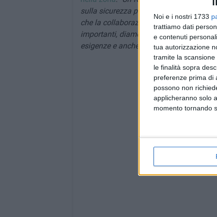
I
sulla sicurezza percepita. Anche in que
Noi e i nostri 1733
p
che la collaborazione dei cittadini sta d
trattiamo dati person
importanti, diamo un messaggio di serenit
e contenuti personali
esigenze e anche in questo caso siamo and
tua autorizzazione no
tramite la scansione 
le finalità sopra des
preferenze prima di 
possono non richieder
applicheranno solo a
momento tornando su 