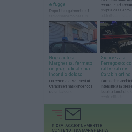
e fugge
costrette ad abban
propria casa e trov
Dopo l’inseguimento e il
addirittura in una s
tamponamento nessun
ricettiva
ferito: solo danni ai mezzi
coivolti
Rogo auto a
Sicurezza a
Margherita, fermato
Ferragosto: con
un pregiudicato per
rafforzati dei
incendio doloso
Carabinieri ne
Ha cercato di sottrarsi ai
L’Arma dei Carabini
Carabinieri nascondendosi
intensifica la pres
su un balcone
località turistiche 
centri cittadini
RICEVI AGGIORNAMENTI E
CONTENUTI DA MARGHERITA