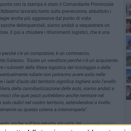
 il punto con la stampa è stato il Comandante Provinciale
 "Abbiamo lavorato tanto sulla prevenzione, abbattuto i
gie anche più aggressive dal punto di vista
e sacche delinquenziali, siamo andati a sequestrare un
lore. E poi a chiudere i rifornimenti logistici, che è una
Pa
l'a
te perché c'è un compratore, è un commercio,
nte Galasso.
"Esiste un venditore perché c'è un acquirente.
 rubinetti della filiera logistica del riciclaggio e della
di
eventualmente rubate non potranno avere asilo nelle
 ladri d'auto dal territorio significa togliere solo l'anello
filiera della cannibalizzazione delle auto, siamo andati a
diamoci che quei pezzi potrebbero anche rientrare nel
olo radici nel nostro territorio, estendendosi a livello
Sa
rvenire su questa catena a interromperla".
o anche sull'inquietante attualità dei
sequestri lampo
e allarmante, sono reati che vanno a incidere fortemente