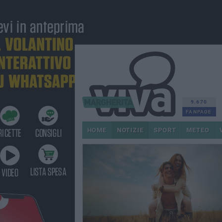
9.670
FANPAGE
HOME
NOTIZIE
SPORT
METEO