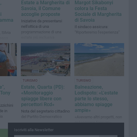
,
Estate a Margherita di
Margot Sikabonyi
Savoia, il Comune
colora la Festa
i
accoglie proposte
Sociale di Margherita
gramma
di Savoia
Iniziative da presentarsi
nell'ottica di una
Il sindaco assicura:
programmazione di una
"Riporteremo l'esperienza"
 Silvia
estate più inclusiva
cesco
a Porcaro
egli eventi
TURISMO
TURISMO
e",
Estate, Quarta (PD):
Balneazione,
 Tony
«Monitoraggio
Lodispoto: «L'estate
spiagge libere con
parte lo stesso,
percettori Rcd»
abbiamo spiagge
zzichini
ampie»
e in
Nota del segretario cittadino
ia
del Partito Democratico
«Avevamo altri progetti, non
ci facciamo fermare»
Iscriviti alla Newsletter