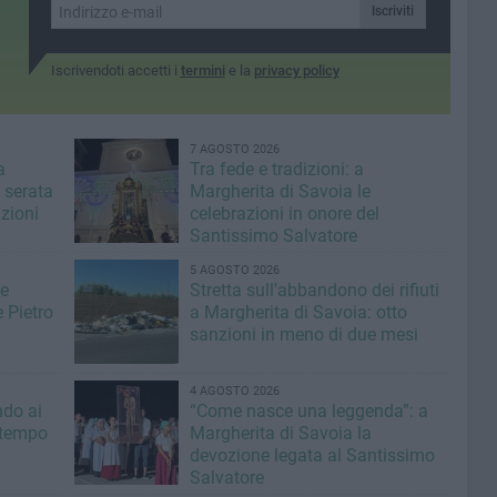
Iscriviti
Iscrivendoti accetti i
termini
e la
privacy policy
7 AGOSTO 2026
a
Tra fede e tradizioni: a
 serata
Margherita di Savoia le
izioni
celebrazioni in onore del
Santissimo Salvatore
5 AGOSTO 2026
de
Stretta sull'abbandono dei rifiuti
 Pietro
a Margherita di Savoia: otto
sanzioni in meno di due mesi
4 AGOSTO 2026
ndo ai
“Come nasce una leggenda”: a
l tempo
Margherita di Savoia la
devozione legata al Santissimo
Salvatore