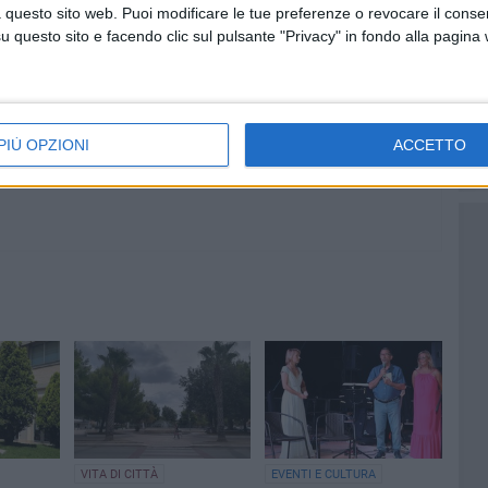
a presente sulle spiagge. Un ringraziamento va alla
 questo sito web. Puoi modificare le tue preferenze o revocare il conse
questo sito e facendo clic sul pulsante "Privacy" in fondo alla pagina
ri coinvolti che, con professionalità e dedizione, rendono
PIÙ OPZIONI
ACCETTO
VITA DI CITTÀ
EVENTI E CULTURA