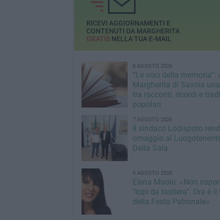
RICEVI AGGIORNAMENTI E
CONTENUTI DA MARGHERITA
GRATIS
NELLA TUA E-MAIL
8 AGOSTO 2026
“Le voci della memoria”: 
Margherita di Savoia una
tra racconti, ricordi e trad
popolari
7 AGOSTO 2026
Il sindaco Lodispoto ren
omaggio al Luogotenente
Della Sala
5 AGOSTO 2026
Elena Muoio: «Non rispo
"topi da tastiera". Ora è i
della Festa Patronale»