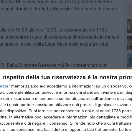
lla Asl Bt in collaborazione con la Capitaneria di Porto
go il litorale di Barletta, Bisceglie, Margherita di Savoia
 dalle ore 10.00 alle ore 18.30, con personale del 118 e
Sa
 a intervenire in caso di emergenza direttamente in mare e
e presso le sedi della Lega Navale delle quattro città
Pa
Di Bello, Direttore Generale Asl Bt - confermiamo un
l'a
la salute di cittadini e turisti che frequentano le nostre
l rispetto della tua riservatezza è la nostra prior
ione dell'orario di operatività, rispetto allo scorso anno,
ienda nel rafforzare la rete dell'emergenza-urgenza e nel
artner
memorizziamo e/o accediamo a informazioni su un dispositivo, c
ali, come identificatori univoci e informazioni standard inviate da un di
calità balneari del territorio."
zzati, misurazione di annunci e contenuti, analisi dell'audience e svilupp
di
i e i nostri partner possiamo utilizzare dati precisi di geolocalizzazione 
Iacobone, responsabile del 118 Asl Bt -operano con
del dispositivo. Puoi fare clic per consentire a noi e ai nostri 1733 partn
e consentono un primo intervento immediato in mare. Se
critte. In alternativa puoi accedere a informazioni più dettagliate e modif
tivata la rete dell'emergenza territoriale con l'invio
acconsentire o di negare il consenso.
Si rende noto che alcuni trattamen
aziente. Invitiamo tutti i bagnanti a osservare sempre le
e il tuo consenso, ma hai il diritto di opporti a tale trattamento. Le tue