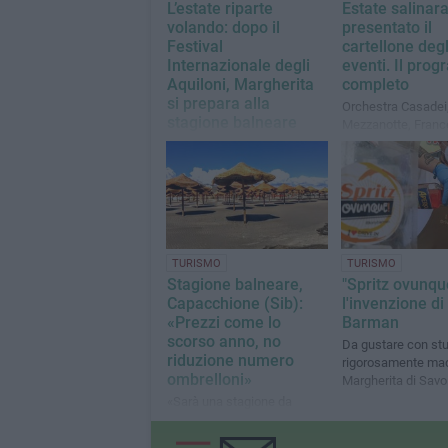
L’estate riparte
Estate salinara
volando: dopo il
presentato il
Festival
cartellone degl
Internazionale degli
eventi. Il pro
Aquiloni, Margherita
completo
si prepara alla
Orchestra Casadei,
stagione balneare
Mezzanotte, Fran
Cicchella e Rosali
Molti stabilimenti pronti ad
tra i protagonisti d
aprire domenica 16 Maggio
TURISMO
TURISMO
Stagione balneare,
"Spritz ovunqu
Capacchione (Sib):
l'invenzione di
«Prezzi come lo
Barman
scorso anno, no
Da gustare con stu
riduzione numero
rigorosamente mad
ombrelloni»
Margherita di Savo
«Sarà una stagione da
vivere in piena sicurezza per
tutti»