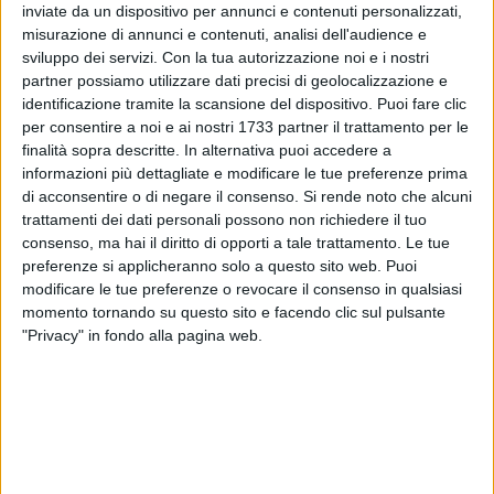
inviate da un dispositivo per annunci e contenuti personalizzati,
misurazione di annunci e contenuti, analisi dell'audience e
sviluppo dei servizi.
Con la tua autorizzazione noi e i nostri
partner possiamo utilizzare dati precisi di geolocalizzazione e
identificazione tramite la scansione del dispositivo. Puoi fare clic
per consentire a noi e ai nostri 1733 partner il trattamento per le
La Regione Puglia ha diffuso il bollettino Covid aggiornato a
finalità sopra descritte. In alternativa puoi accedere a
lunedì 31 ottobre 2022.
informazioni più dettagliate e modificare le tue preferenze prima
di acconsentire o di negare il consenso.
Si rende noto che alcuni
Totale casi Puglia:
1.518.521
trattamenti dei dati personali possono non richiedere il tuo
Test effettuati in Puglia:
12.989.025
consenso, ma hai il diritto di opporti a tale trattamento. Le tue
preferenze si applicheranno solo a questo sito web. Puoi
modificare le tue preferenze o revocare il consenso in qualsiasi
L'aggiornamento quotidiano sul numero dei
momento tornando su questo sito e facendo clic sul pulsante
negativizzati e dei deceduti in Puglia
"Privacy" in fondo alla pagina web.
Negativizzazioni:
1.495.671
Decessi:
9167 (0 nelle ultime ore)
Gli attualmente positivi, la percentuale dei
ricoverati e il numero di pazienti in terapia
intensiva in Puglia