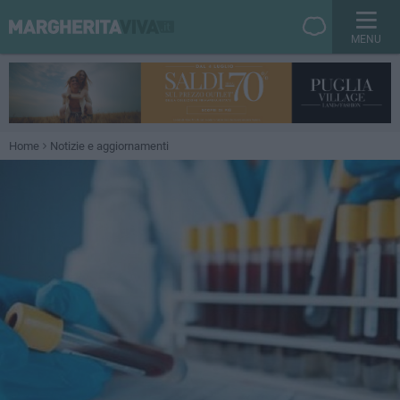
MENU
Home
Notizie e aggiornamenti