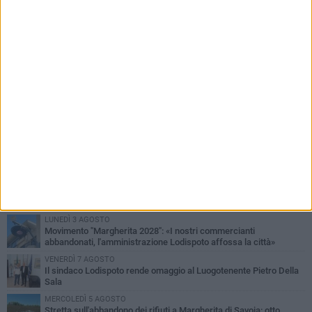
PIÙ LETTI QUESTA SETTIMANA
SABATO 1 AGOSTO
Margherita di Savoia si colora di rosa: domani torna "Pink&Love"
DOMENICA 2 AGOSTO
Tra fede, tradizione e folklore: entrano nel vivo i festeggiamenti in
onore del Santissimo Salvatore
MERCOLEDÌ 5 AGOSTO
Elena Muoio: «Non rispondo ai "topi da tastiera". Ora è il tempo
della Festa Patronale»
LUNEDÌ 3 AGOSTO
Movimento "Margherita 2028": «I nostri commercianti
abbandonati, l'amministrazione Lodispoto affossa la città»
VENERDÌ 7 AGOSTO
Il sindaco Lodispoto rende omaggio al Luogotenente Pietro Della
Sala
MERCOLEDÌ 5 AGOSTO
Stretta sull'abbandono dei rifiuti a Margherita di Savoia: otto