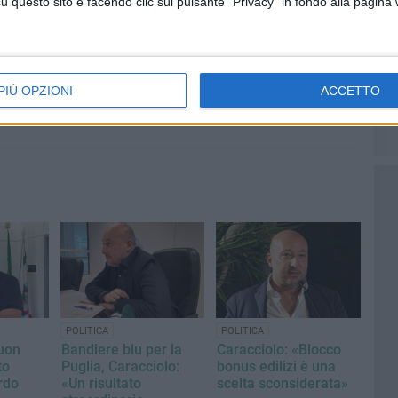
questo sito e facendo clic sul pulsante "Privacy" in fondo alla pagina
PIÙ OPZIONI
ACCETTO
POLITICA
POLITICA
uon
Bandiere blu per la
Caracciolo: «Blocco
to
Puglia, Caracciolo:
bonus edilizi è una
rdo
«Un risultato
scelta sconsiderata»