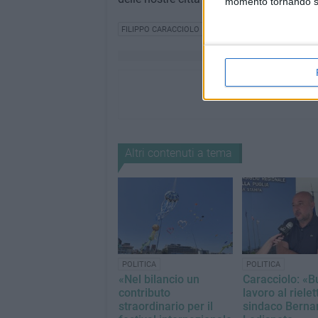
momento tornando su 
FILIPPO CARACCIOLO
Altri contenuti a tema
POLITICA
POLITICA
«Nel bilancio un
Caracciolo: «B
contributo
lavoro al rielet
straordinario per il
sindaco Berna