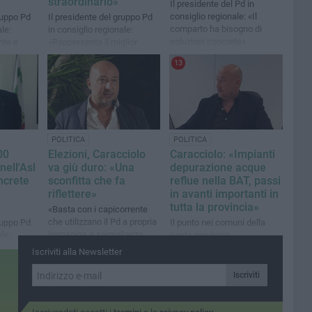
straordinario»
Il presidente del Pd in
consiglio regionale: «Il
ruppo Pd
Il presidente del gruppo Pd
comparto ha bisogno di
le:
in consiglio regionale:
soluzioni concrete»
nte e
«Rappresenta il miglior
biglietto da visita per
13
l'imminente stagione
balneare»
POLITICA
POLITICA
00
Elezioni, Caracciolo
Caracciolo: «Impianti
nell'Asl
va giù duro: «Una
depurazione acque
ncrete
sconfitta che fa
reflue nella BAT, passi
riflettere»
in avanti importanti in
tutta la provincia»
«Basta con i capicorrente
che utilizzano il Pd a propria
ruppo Pd
Il punto nei comuni della
immagine e somiglianza
le:
sesta provincia
con una logica perdente»
a tempo
Iscriviti alla Newsletter
 prossimo
Iscriviti