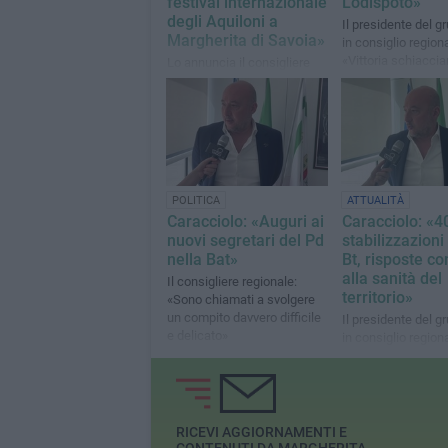
festival internazionale
Lodispoto»
degli Aquiloni a
Il presidente del g
Margherita di Savoia»
in consiglio regiona
«Vittoria schiaccia
Lo annuncia il consigliere
inequivocabile»
regionale del Partito
Democratico, Filippo
Caracciolo
POLITICA
ATTUALITÀ
Caracciolo: «Auguri ai
Caracciolo: «4
nuovi segretari del Pd
stabilizzazioni 
nella Bat»
Bt, risposte co
alla sanità del
Il consigliere regionale:
territorio»
«Sono chiamati a svolgere
un compito davvero difficile
Il presidente del g
e delicato»
in consiglio regiona
«Saranno assunti 
indeterminato dal
1° gennaio»
RICEVI AGGIORNAMENTI E