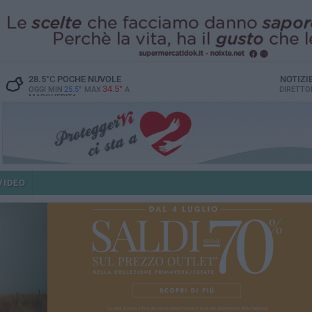
28.5
°C
POCHE NUVOLE
NOTIZI
34.5°
OGGI MIN
25.5°
MAX
A
DIRETTO
MARGHERITA
VIDEO