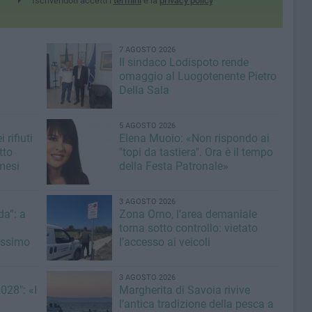
Iscrivendoti accetti i
termini
e la
privacy policy
7 AGOSTO 2026
Il sindaco Lodispoto rende
omaggio al Luogotenente Pietro
Della Sala
5 AGOSTO 2026
 rifiuti
Elena Muoio: «Non rispondo ai
tto
"topi da tastiera". Ora è il tempo
mesi
della Festa Patronale»
3 AGOSTO 2026
a”: a
Zona Orno, l’area demaniale
torna sotto controllo: vietato
issimo
l’accesso ai veicoli
3 AGOSTO 2026
028": «I
Margherita di Savoia rivive
l’antica tradizione della pesca a