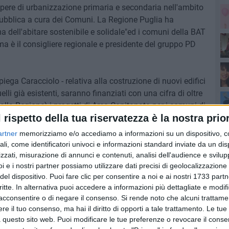
ere di urbanizzazione primaria e secondaria nell'ambito
 pubblica a cura dei Comuni. La Regione Puglia ha
 dell'abitare sostenibile e solidale"ed i comuni della BAT
ema è il consigliere regionale e presidente del gruppo PD
Sa
spiega Caracciolo - relativa alla costruzione di nuovi edifici
Pa
li già esistenti, saranno finanziati con una cifra di oltre
 dalla Regione) i progetti di Arca Capitanata per i comuni di
l rispetto della tua riservatezza è la nostra prior
Ferdinando di Puglia. Sempre nell'ambito della linea 1 al
l'a
25.300 euro.
artner
memorizziamo e/o accediamo a informazioni su un dispositivo, c
ali, come identificatori univoci e informazioni standard inviate da un di
prosegue il consigliere regionale - si parla di interventi di
zzati, misurazione di annunci e contenuti, analisi dell'audience e svilupp
i e i nostri partner possiamo utilizzare dati precisi di geolocalizzazione 
frastrutture e servizi) sempre nell'ambito di insediamenti
del dispositivo. Puoi fare clic per consentire a noi e ai nostri 1733 partn
le del finanziamento regionale è pari a 25 milioni di euro di
di
critte. In alternativa puoi accedere a informazioni più dettagliate e modif
i Bisceglie, Canosa, Margherita di Savoia e Trinitapoli".
acconsentire o di negare il consenso.
Si rende noto che alcuni trattamen
e il tuo consenso, ma hai il diritto di opporti a tale trattamento. Le tue
onclude Caracciolo - porterà indubbi benefici alla vivibilità
 questo sito web. Puoi modificare le tue preferenze o revocare il conse