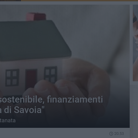
sostenibile, finanziamenti
 di Savoia"
itanata
20.53