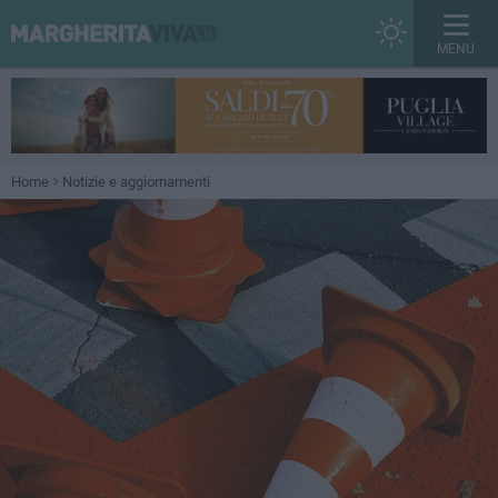
MENU
Home
Notizie e aggiornamenti