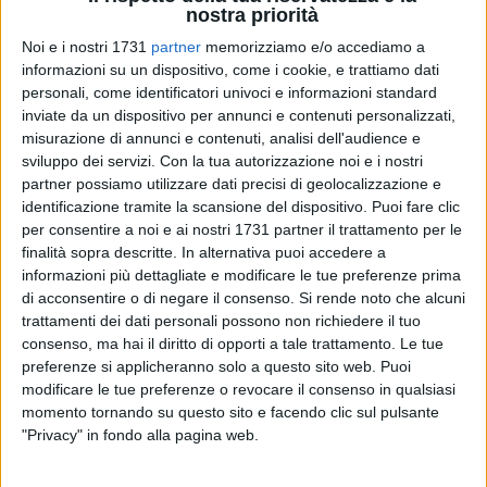
nostra priorità
Noi e i nostri 1731
partner
memorizziamo e/o accediamo a
informazioni su un dispositivo, come i cookie, e trattiamo dati
1
personali, come identificatori univoci e informazioni standard
inviate da un dispositivo per annunci e contenuti personalizzati,
misurazione di annunci e contenuti, analisi dell'audience e
sviluppo dei servizi.
Con la tua autorizzazione noi e i nostri
L'Ordine provinciale degli Ingegneri interviene a seguito della
partner possiamo utilizzare dati precisi di geolocalizzazione e
denuncia del presidente della Provincia, Lodisposto, relativa
identificazione tramite la scansione del dispositivo. Puoi fare clic
al taglio di oltre 5,6 milioni di euro per la manutenzione delle
per consentire a noi e ai nostri 1731 partner il trattamento per le
strade di competenza provinciale.
finalità sopra descritte. In alternativa puoi accedere a
informazioni più dettagliate e modificare le tue preferenze prima
di acconsentire o di negare il consenso.
Si rende noto che alcuni
«Il drastico ridimensionamento dei fondi destinati alla
trattamenti dei dati personali possono non richiedere il tuo
manutenzione stradale deciso dal governo è una scelta
consenso, ma hai il diritto di opporti a tale trattamento. Le tue
incomprensibile che mette seriamente a rischio la sicurezza
preferenze si applicheranno solo a questo sito web. Puoi
dei cittadini e la tenuta del nostro patrimonio
modificare le tue preferenze o revocare il consenso in qualsiasi
infrastrutturale». Con queste parole, l'Ordine degli Ingegneri
momento tornando su questo sito e facendo clic sul pulsante
della Provincia di Barletta-Andria-Trani esprime forte
"Privacy" in fondo alla pagina web.
preoccupazione in seguito alla denuncia del presidente della