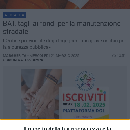
ATTUALITÀ
BAT, tagli ai fondi per la manutenzione
stradale
L'Ordine provinciale degli Ingegneri: «un grave rischio per
la sicurezza pubblica»
MARGHERITA -
MERCOLEDÌ 21 MAGGIO 2025
13.51
COMUNICATO STAMPA
Il rispetto della tua riservatezza è la