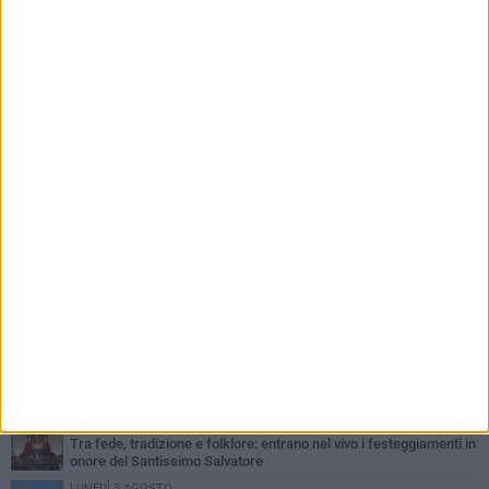
PIÙ LETTI QUESTA SETTIMANA
SABATO 1 AGOSTO
Margherita di Savoia si colora di rosa: domani torna "Pink&Love"
DOMENICA 2 AGOSTO
Tra fede, tradizione e folklore: entrano nel vivo i festeggiamenti in
onore del Santissimo Salvatore
LUNEDÌ 3 AGOSTO