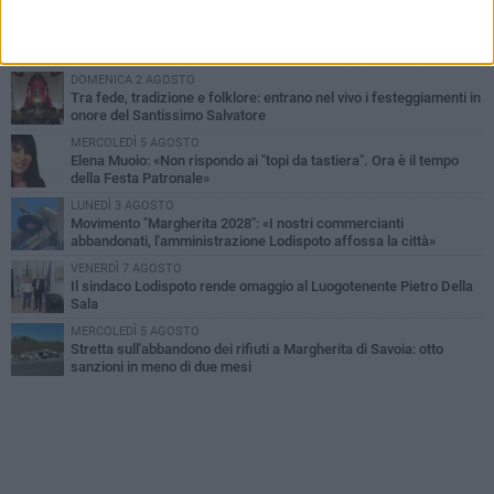
SABATO 1 AGOSTO
Margherita di Savoia si colora di rosa: domani torna "Pink&Love"
DOMENICA 2 AGOSTO
Tra fede, tradizione e folklore: entrano nel vivo i festeggiamenti in
onore del Santissimo Salvatore
MERCOLEDÌ 5 AGOSTO
Elena Muoio: «Non rispondo ai "topi da tastiera". Ora è il tempo
della Festa Patronale»
LUNEDÌ 3 AGOSTO
Movimento "Margherita 2028": «I nostri commercianti
abbandonati, l'amministrazione Lodispoto affossa la città»
VENERDÌ 7 AGOSTO
Il sindaco Lodispoto rende omaggio al Luogotenente Pietro Della
Sala
MERCOLEDÌ 5 AGOSTO
Stretta sull'abbandono dei rifiuti a Margherita di Savoia: otto
sanzioni in meno di due mesi