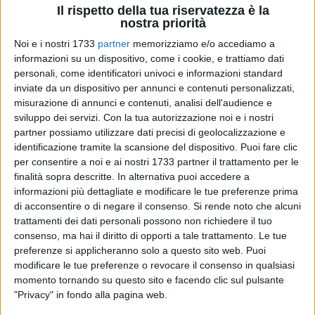
Il rispetto della tua riservatezza è la
nostra priorità
Noi e i nostri 1733
partner
memorizziamo e/o accediamo a
informazioni su un dispositivo, come i cookie, e trattiamo dati
personali, come identificatori univoci e informazioni standard
inviate da un dispositivo per annunci e contenuti personalizzati,
misurazione di annunci e contenuti, analisi dell'audience e
sviluppo dei servizi.
Con la tua autorizzazione noi e i nostri
"A poche settimane dall'avvio della stagione estiva
partner possiamo utilizzare dati precisi di geolocalizzazione e
identificazione tramite la scansione del dispositivo. Puoi fare clic
continuiamo a registrare un preoccupante silenzio da parte
per consentire a noi e ai nostri 1733 partner il trattamento per le
dell'Amministrazione comunale rispetto alla
finalità sopra descritte. In alternativa puoi accedere a
programmazione dei servizi aggiuntivi di raccolta rifiuti e
informazioni più dettagliate e modificare le tue preferenze prima
pulizia urbana per l'estate 2026". Si legge nella nota di
di acconsentire o di negare il consenso.
Si rende noto che alcuni
Emanuele Quarta Consigliere Comunale - Azione e Chiara
trattamenti dei dati personali possono non richiedere il tuo
Russo Commissaria cittadina - Azione.
consenso, ma hai il diritto di opporti a tale trattamento. Le tue
preferenze si applicheranno solo a questo sito web. Puoi
modificare le tue preferenze o revocare il consenso in qualsiasi
"Dagli atti recentemente pubblicati emerge infatti la
momento tornando su questo sito e facendo clic sul pulsante
liquidazione di importanti somme relative ai servizi
"Privacy" in fondo alla pagina web.
straordinari dell'estate 2025, pari a circa 140 mila euro,