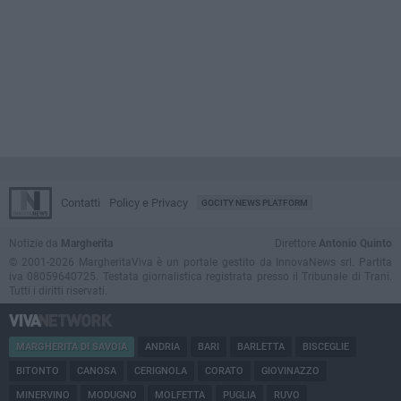
Contatti
Policy e Privacy
GOCITY NEWS PLATFORM
Notizie da
Margherita
Direttore
Antonio Quinto
© 2001-2026 MargheritaViva è un portale gestito da InnovaNews srl. Partita
iva 08059640725. Testata giornalistica registrata presso il Tribunale di Trani.
Tutti i diritti riservati.
MARGHERITA DI SAVOIA
ANDRIA
BARI
BARLETTA
BISCEGLIE
BITONTO
CANOSA
CERIGNOLA
CORATO
GIOVINAZZO
MINERVINO
MODUGNO
MOLFETTA
PUGLIA
RUVO