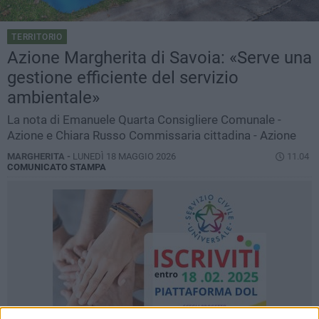
TERRITORIO
Azione Margherita di Savoia: «Serve una
gestione efficiente del servizio
ambientale»
La nota di Emanuele Quarta Consigliere Comunale -
Azione e Chiara Russo Commissaria cittadina - Azione
MARGHERITA -
LUNEDÌ 18 MAGGIO 2026
11.04
COMUNICATO STAMPA