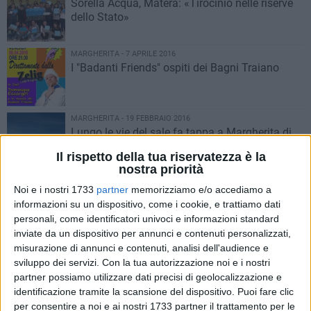
Sorella Acqua, Matera: «Tirocinio nelle riserve
dello Stato»
MARGHERITA - 7 APRILE 2016
I "Badanti Friends" ospiti dei Bagni Traiano
MARGHERITA - 19 FEBBRAIO 2016
Lungo le vie del sale fa tappa a Margherita di
Savoia
Il rispetto della tua riservatezza è la
nostra priorità
PUGLIA - 12 FEBBRAIO 2016
Noi e i nostri 1733
partner
memorizziamo e/o accediamo a
Torna Let’s Sing! - II edizione del talent canoro
informazioni su un dispositivo, come i cookie, e trattiamo dati
personali, come identificatori univoci e informazioni standard
inviate da un dispositivo per annunci e contenuti personalizzati,
misurazione di annunci e contenuti, analisi dell'audience e
PUGLIA - 11 FEBBRAIO 2016
"Un giorno da pilota" al Gran Shopping
sviluppo dei servizi.
Con la tua autorizzazione noi e i nostri
Mongolfiera di Molfetta
partner possiamo utilizzare dati precisi di geolocalizzazione e
identificazione tramite la scansione del dispositivo. Puoi fare clic
per consentire a noi e ai nostri 1733 partner il trattamento per le