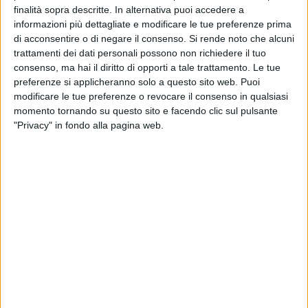
MARGHERITA - 8 FEBBRAIO 2016
finalità sopra descritte. In alternativa puoi accedere a
37° Carnevale di Corato: migliaia in piazza per
informazioni più dettagliate e modificare le tue preferenze prima
la sfilata
di acconsentire o di negare il consenso.
Si rende noto che alcuni
trattamenti dei dati personali possono non richiedere il tuo
MARGHERITA - 8 FEBBRAIO 2016
consenso, ma hai il diritto di opporti a tale trattamento. Le tue
#CarnevaleCoratino, la replica in streaming
preferenze si applicheranno solo a questo sito web. Puoi
modificare le tue preferenze o revocare il consenso in qualsiasi
momento tornando su questo sito e facendo clic sul pulsante
"Privacy" in fondo alla pagina web.
PUGLIA - 6 FEBBRAIO 2016
Carnevale Coratino: al via la 37esima edizione
MARGHERITA - 4 FEBBRAIO 2016
Saline di Margherita fra natura e storia.
Viaggio nella Zona di Ramsar
MARGHERITA - 29 GENNAIO 2016
Parrocchia Ausiliatrice festeggia don Bosco
con i ragazzi