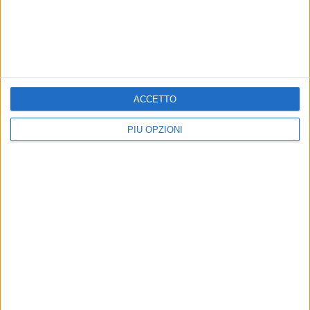
BAT - 18 OTTOBRE 2015
Media e Stereotipi di Genere, Debbi: «Una
rivoluzione culturale»
ACCETTO
Precedente
1
2
...
21
22
23
24
25
PIÙ OPZIONI
Successiva