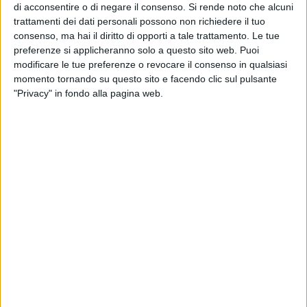
di acconsentire o di negare il consenso.
Si rende noto che alcuni
trattamenti dei dati personali possono non richiedere il tuo
consenso, ma hai il diritto di opporti a tale trattamento. Le tue
2
preferenze si applicheranno solo a questo sito web. Puoi
modificare le tue preferenze o revocare il consenso in qualsiasi
momento tornando su questo sito e facendo clic sul pulsante
"Privacy" in fondo alla pagina web.
Domani, martedì 23 luglio alle 12, presso il polo universitario
dell'ospedale Dimiccoli di Barletta, nosocomio di riferimento
per il territorio ofantino, si terrà un incontro per presentare un
trattamento innovativo per la cura dei tumori neuroendocrini.
Si tratta dal radiofarmaco Lutathera che sarà utilizzato dalla
unità operativa di Medicina Nucleare diretta dal dottor
Pasquale Di Fazio. Il radiofarmaco di recente approvazione
da parte dell'Aifa (Agenza italiana del Farmaco),è indicato
per il trattamento dei pazienti adulti con tumori
neuroendrocrini gastro-entero-pancreatici ben differenziati,
progressivi, non asportabili, positivi ai recettori della
somatostatina.