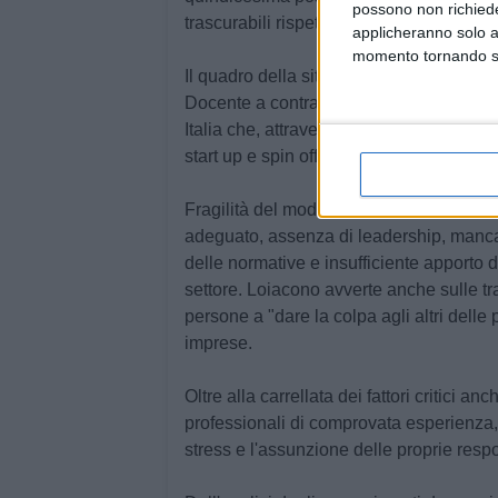
possono non richieder
trascurabili rispetto a paesi come Fran
applicheranno solo a
momento tornando su 
Il quadro della situazione è stato affron
Docente a contratto di "Organizzazione e
Italia
che, attraverso uno slideshow, ha mo
start up e spin off che non riescono ad 
Fragilità del modello di business, manc
adeguato, assenza di leadership, manca
delle normative e insufficiente apporto d
settore. Loiacono avverte anche sulle t
persone a "dare la colpa agli altri delle
imprese.
Oltre alla carrellata dei fattori critici an
professionali di comprovata esperienza, 
stress e l'assunzione delle proprie respo