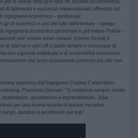
e per le nuove strat up e spin off, durante la conferenza,
reti di fallimento e successo imprenditoriale affrontati dal
 di ingegneria economico – gestionale:
rt up di successo e uno del tutto fallimentare – spiega
 di ingegneria economico gestionale e già rettore Poliba –
enti nell' evitare errori comuni. Il primo fra tutti è
la di start up e spin off si parla sempre e comunque di
a loro capacità reddituale e di sostenibilità economico
di innovazione che sono sicuramente preziose ma che non
isfazione espressa dall'Ingegnere
Cosimo Carpentiere
,
marketing,
Piernicola Gervasi
: "
Si conferma sempre valido
o studentesco, accademico e imprenditoriale. Jeba
itorio per una buona riuscita di queste iniziative.
ungo, duraturo e profittevole per tutti"
.