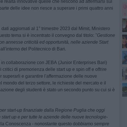
 le realtà innovative quelle che riescono ad affermarsi sul
arte delle idee non riesce a superare i primi quattro anni
i dati aggiornati al
1° trimestre 2023
dal Mimit,
Ministero
uesto tema si è incentrato il convegno dal titolo:
"
G
estione
on annesse criticità ed opportunità, nelle aziende Start
ll'interno del Politecnico di Bari.
, in collaborazione con
JEBA
(Junior Enterprises Bari)
 critici di premorienza delle start up e spin off e offrire
cit
r superarli e garantire l'affermazione delle nuove
 mondo del terzo settore, le richieste del mercato e il
mazione degli studenti è stato un secondo punto su cui si è
a per start-up finanziate dalla Regione Puglia che oggi
 start up e per tutte le aziende delle nuove tecnologie-
lla Conoscenza - nonostante questo d
obbiamo sempre