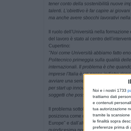
tener conto della sostenibilità nuove im
talenti. L'obiettivo è far capire ai giova
ma anche avere sbocchi lavorativi nella
Il ruolo dell'Università nella formazione
del lavoro è stato al centro dell'interven
Cupertino
:
"Noi come Università abbiamo fatto enor
Politecnico primeggia sulla qualità delle
internazionali. Il problema è che quando 
imprese l'Italia è un passo indietro ris
I
avviare una serie di iniziative per esser
per start up innovative e aprendo un dialo
Noi e i nostri 1733
p
soggetti che possono aiutare il sistema na
trattiamo dati person
e contenuti personali
tua autorizzazione no
Il problema sottolineato dal rettore è che
tramite la scansione 
posiziona come quinta per capacità di a
le finalità sopra des
Europe" e dall'altro, se si analizzano le
preferenze prima di 
quindicesima posizione. Un problema ques