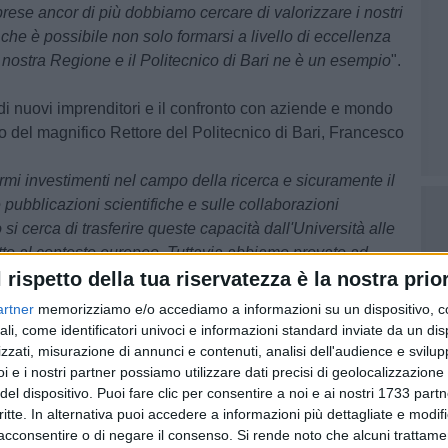
prese ancor di più dobbiamo cercare di valorizzare i nostri
ni che è possibile non solo formarsi a livello di eccellenza
 nostra Regione e il Politecnico di Bari ne è un esempio
".
 di nuovi imprenditori e il confronto con aziende e mondo
to del magnifico Rettore del Politecnico di Bari,
Francesco
mi investimenti nel campo della ricerca e sicuramente il
 pubblicazioni scientifiche e sulle collaborazioni
si cerca di trasferire queste capacità dall'Università alle
petto al contesto europeo. Tuttavia abbiamo provato ad
l rispetto della tua riservatezza è la nostra prior
e competitivi, a partire dalla creazione di un incubatore
go con gli imprenditori, fondi di investimento e tutti i
artner
memorizziamo e/o accediamo a informazioni su un dispositivo, c
zionale a migliorare i risultati della ricerca".
ali, come identificatori univoci e informazioni standard inviate da un di
zzati, misurazione di annunci e contenuti, analisi dell'audience e svilupp
i e i nostri partner possiamo utilizzare dati precisi di geolocalizzazione 
 l'Italia, e di conseguenza anche il Poliba, da un lato si
del dispositivo. Puoi fare clic per consentire a noi e ai nostri 1733 partn
ttrazione di investimenti nel programma europeo "Horizon
critte. In alternativa puoi accedere a informazioni più dettagliate e modif
 misure dedicate alle start up innovative, scende alla
acconsentire o di negare il consenso.
Si rende noto che alcuni trattamen
t'ultimo poiché rende l'Italia e le sue università