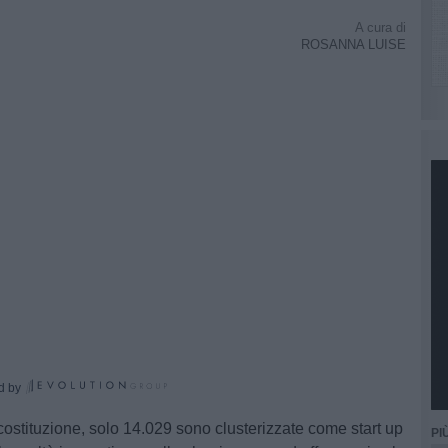
A cura di
ROSANNA LUISE
d by
costituzione, solo 14.029 sono clusterizzate come start up
PI