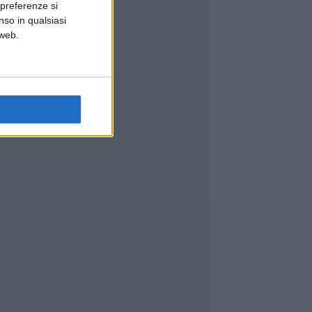
 preferenze si
nso in qualsiasi
 web.