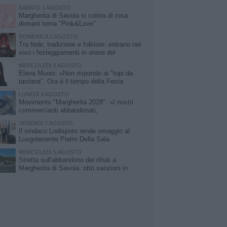
SABATO 1 AGOSTO
Margherita di Savoia si colora di rosa:
domani torna "Pink&Love"
DOMENICA 2 AGOSTO
Tra fede, tradizione e folklore: entrano nel
vivo i festeggiamenti in onore del
Santissimo Salvatore
MERCOLEDÌ 5 AGOSTO
Elena Muoio: «Non rispondo ai "topi da
tastiera". Ora è il tempo della Festa
Patronale»
LUNEDÌ 3 AGOSTO
Movimento "Margherita 2028": «I nostri
commercianti abbandonati,
l'amministrazione Lodispoto affossa la
VENERDÌ 7 AGOSTO
tà»
Il sindaco Lodispoto rende omaggio al
Luogotenente Pietro Della Sala
MERCOLEDÌ 5 AGOSTO
Stretta sull'abbandono dei rifiuti a
Margherita di Savoia: otto sanzioni in
meno di due mesi