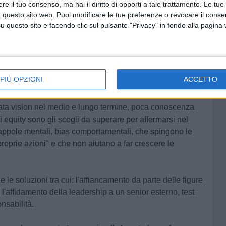
e il tuo consenso, ma hai il diritto di opporti a tale trattamento. Le tue
cia e Germania.
 questo sito web. Puoi modificare le tue preferenze o revocare il conse
questo sito e facendo clic sul pulsante "Privacy" in fondo alla pagina
tato dalla relazione curata dal
Professor Luca Loiacono
,
 strategia" e Vice Direttore generale Vicario di
Mediaone
strato i punti di criticità e di premorienza delle nuove
affermarsi nel mondo del lavoro.
PIÙ OPZIONI
ACCETTO
ata o parziale applicazione di un modello organizzativo
ta vision nel medio e lungo termine, poca conoscenza
i equity sono gli scogli da superare per affermarsi nel
rappole mentali, bias comportamentali, che spingono le
 proprie azioni" e che non aiutano a far crescere le
che le soluzioni tra cui: l'affiancamento da parte delle figure
l'affidamento della leadership a un senior esterno, test
nsabilità.