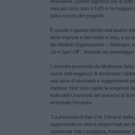
innovative. Questo significa che di tutte
mercato sono solo il 3,6% e la maggior p
dalla nascita del progetto.
È questo il quadro fornito dall'analisi de
delle imprese e del made in Italy, e su q
dei Modelli Organizzativo – Strategici, c
Up e Spin Off" ,
tenutosi ieri pomeriggio a
L'incontro promosso da
Mediaone Italia
nasce dall'esigenza di analizzare i fattori
una serie di strumenti e suggerimenti pe
imprese. Non solo capire le esigenze del
ruolo dell'Università nei processi di for
incentrato l'incontro.
"
La provincia di Bari è la 10ima in Itali
rappresenta un vero e proprio hub per le
commenta
Vito Lacoppola
, Assessore a