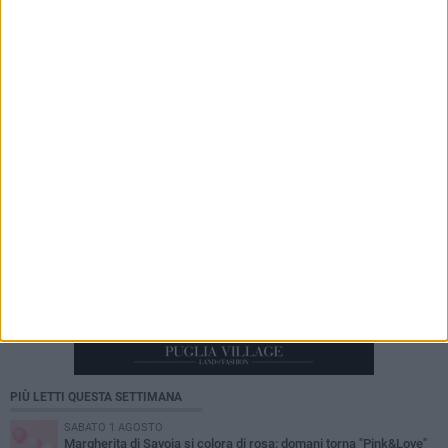
2 AGOSTO 2026
Consiglio comunale, Muoio e Quarta: «L’intera
minoranza ha votato contro una delibera che
aumenta la TARI»
PIÙ LETTI QUESTA SETTIMANA
SABATO 1 AGOSTO
Margherita di Savoia si colora di rosa: domani torna "Pink&Love"