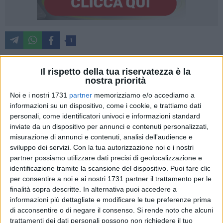
1
Il rispetto della tua riservatezza è la
«Nel Consiglio Comunale del 28 novembre 2023 si è
nostra priorità
discusso il Documento Unico di Programmazione, la
Noi e i nostri 1731
partner
memorizziamo e/o accediamo a
predisposizione del stesso oltre ad essere un atto
informazioni su un dispositivo, come i cookie, e trattiamo dati
propedeutico all'approvazione del bilancio è anche uno degli
personali, come identificatori univoci e informazioni standard
inviate da un dispositivo per annunci e contenuti personalizzati,
atti politici più importanti per una città con il quale si
misurazione di annunci e contenuti, analisi dell'audience e
programma l'utilizzo delle risorse pubbliche per il prossimo
sviluppo dei servizi.
Con la tua autorizzazione noi e i nostri
triennio. Come al solito il racconto fiabesco del sindaco e
partner possiamo utilizzare dati precisi di geolocalizzazione e
della sua amministrazione si è scontrano con la realtà e
identificazione tramite la scansione del dispositivo. Puoi fare clic
leggendo le linee programmatiche ed il programma di
per consentire a noi e ai nostri 1731 partner il trattamento per le
mandato si può scoprire che l'attività di programmazione è
finalità sopra descritte. In alternativa puoi accedere a
solo un riepilogo delle opere annunciate ed incompiute
informazioni più dettagliate e modificare le tue preferenze prima
di acconsentire o di negare il consenso.
Si rende noto che alcuni
dell'amministrazione Lodispoto». Scrive così
Emanuele
trattamenti dei dati personali possono non richiedere il tuo