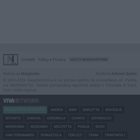
Contatti
Policy e Privacy
GOCITY NEWS PLATFORM
Notizie da
Margherita
Direttore
Antonio Quinto
© 2001-2026 MargheritaViva è un portale gestito da InnovaNews srl. Partita
iva 08059640725. Testata giornalistica registrata presso il Tribunale di Trani.
Tutti i diritti riservati.
MARGHERITA DI SAVOIA
ANDRIA
BARI
BARLETTA
BISCEGLIE
BITONTO
CANOSA
CERIGNOLA
CORATO
GIOVINAZZO
MINERVINO
MODUGNO
MOLFETTA
PUGLIA
RUVO
SAN FERDINANDO
SPINAZZOLA
TERLIZZI
TRANI
TRINITAPOLI