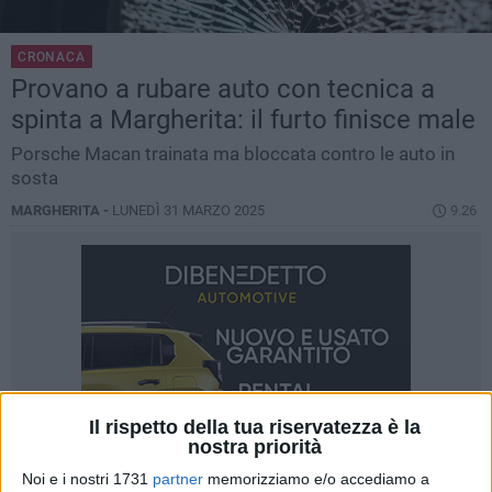
CRONACA
Provano a rubare auto con tecnica a
spinta a Margherita: il furto finisce male
Porsche Macan trainata ma bloccata contro le auto in
sosta
MARGHERITA -
LUNEDÌ 31 MARZO 2025
9.26
Il rispetto della tua riservatezza è la
nostra priorità
Noi e i nostri 1731
partner
memorizziamo e/o accediamo a