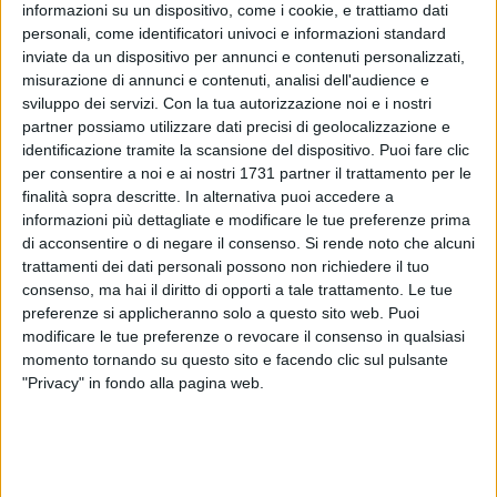
informazioni su un dispositivo, come i cookie, e trattiamo dati
personali, come identificatori univoci e informazioni standard
inviate da un dispositivo per annunci e contenuti personalizzati,
53
misurazione di annunci e contenuti, analisi dell'audience e
sviluppo dei servizi.
Con la tua autorizzazione noi e i nostri
partner possiamo utilizzare dati precisi di geolocalizzazione e
identificazione tramite la scansione del dispositivo. Puoi fare clic
Tentativo di furto d'auto con fuoriprogramma a
Margherita
per consentire a noi e ai nostri 1731 partner il trattamento per le
di Savoia
: la strategia, come in altri casi nel circondario,
finalità sopra descritte. In alternativa puoi accedere a
passati anche alla ribalta nazionale, è quella della tecnica a
informazioni più dettagliate e modificare le tue preferenze prima
spinta. Ma in questo caso, come si intuisce dal video
di acconsentire o di negare il consenso.
Si rende noto che alcuni
trattamenti dei dati personali possono non richiedere il tuo
divulgato da Bit Live, il tentativo finisce male per i ladri: la
consenso, ma hai il diritto di opporti a tale trattamento. Le tue
Porsche Macan appena rubata si schianta infatti contro le
preferenze si applicheranno solo a questo sito web. Puoi
auto in sosta, complice anche la ridotta larghezza della
modificare le tue preferenze o revocare il consenso in qualsiasi
strada. Un nuovo caso che però sottolinea come l'emergenza
momento tornando su questo sito e facendo clic sul pulsante
di furti d'auto sia di strettissima attualità nella zona, dopo
"Privacy" in fondo alla pagina web.
l'episodio di Cerignola
, risalente solo a pochi giorni fa.
Il video da Bit Live: