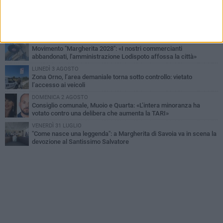
DOMENICA 2 AGOSTO
Tra fede, tradizione e folklore: entrano nel vivo i festeggiamenti in
onore del Santissimo Salvatore
LUNEDÌ 3 AGOSTO
Movimento "Margherita 2028": «I nostri commercianti
abbandonati, l'amministrazione Lodispoto affossa la città»
LUNEDÌ 3 AGOSTO
Zona Orno, l’area demaniale torna sotto controllo: vietato
l’accesso ai veicoli
DOMENICA 2 AGOSTO
Consiglio comunale, Muoio e Quarta: «L’intera minoranza ha
votato contro una delibera che aumenta la TARI»
VENERDÌ 31 LUGLIO
"Come nasce una leggenda": a Margherita di Savoia va in scena la
devozione al Santissimo Salvatore