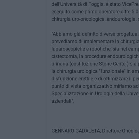
dell'Università di Foggia, è stato VicePr
eseguito come primo operatore oltre 5.00
chirurgia uro-oncologica, endourologia, c
"Abbiamo già definito diverse progettuali
prevediamo di implementare la chirurgia
laparoscopiche e robotiche, sia nel camp
cistectomia, la procedure endourologiche 
urinaria (costituzione Stone Center) sia 
la chirurgia urologica "funzionale" in am
disfunzione erettile e di ottimizzare il 
punto di vista organizzativo miriamo ad 
Specializzazione in Urologia della Univer
aziendali".
GENNARO GADALETA, Direttore Oncologi