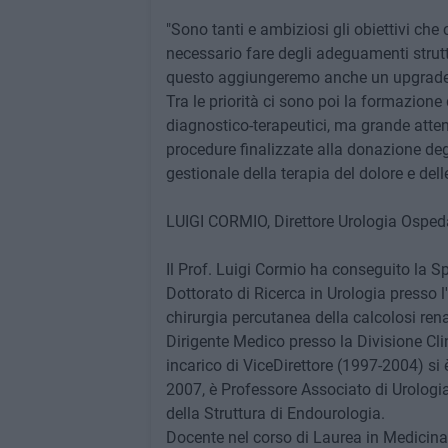
"Sono tanti e ambiziosi gli obiettivi che
necessario fare degli adeguamenti strutt
questo aggiungeremo anche un upgrade te
Tra le priorità ci sono poi la formazione
diagnostico-terapeutici, ma grande atte
procedure finalizzate alla donazione degl
gestionale della terapia del dolore e delle
LUIGI CORMIO, Direttore Urologia Ospeda
Il Prof. Luigi Cormio ha conseguito la Spe
Dottorato di Ricerca in Urologia presso l
chirurgia percutanea della calcolosi rena
Dirigente Medico presso la Divisione Cli
incarico di ViceDirettore (1997-2004) si 
2007, è Professore Associato di Urologia
della Struttura di Endourologia.
Docente nel corso di Laurea in Medicina 