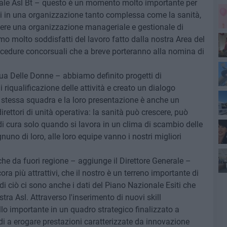
rale Asl Bt – questo è un momento molto importante per
oli in una organizzazione tanto complessa come la sanità,
 avere una organizzazione manageriale e gestionale di
amo molto soddisfatti del lavoro fatto dalla nostra Area del
cedure concorsuali che a breve porteranno alla nomina di
Sa
nua Delle Donne – abbiamo definito progetti di
 riqualificazione delle attività e creato un dialogo
l'a
a stessa squadra e la loro presentazione è anche un
irettori di unità operativa: la sanità può crescere, può
i cura solo quando si lavora in un clima di scambio delle
uno di loro, alle loro equipe vanno i nostri migliori
de
che da fuori regione – aggiunge il Direttore Generale –
ra più attrattivi, che il nostro è un terreno importante di
Sa
 di ciò ci sono anche i dati del Piano Nazionale Esiti che
tra Asl. Attraverso l'inserimento di nuovi skill
lo importante in un quadro strategico finalizzato a
ndi a erogare prestazioni caratterizzate da innovazione