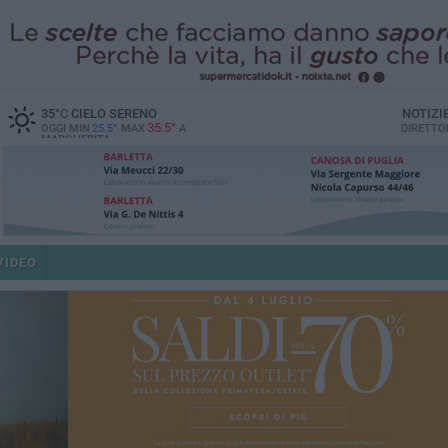
35
°C
CIELO SERENO
NOTIZI
35.5°
OGGI MIN
25.5°
MAX
A
DIRETTO
MARGHERITA
VIDEO