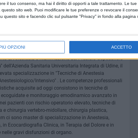
e il tuo consenso, ma hai il diritto di opporti a tale trattamento. Le tue
ione per creare un Nucleo Assistenziale Avanzato che
 questo sito web. Puoi modificare le tue preferenze o revocare il conse
codici giallo e verde, di ottimizzare la fase di triage, di
questo sito e facendo clic sul pulsante "Privacy" in fondo alla pagina
i e Stroke e di razionalizzare le risorse umane".
e Rianimazione Ospedale di Barletta
PIÙ OPZIONI
ACCETTO
ento di Anestesia e Rianimazione del Presidio Ospedaliero
" dell'Azienda Sanitaria Universitaria Integrata di Udine, il
elevata specializzazione in "Tecniche di Anestesia
 Anestesiologico/Intensivo" . Le competenze professionali
istiche acquisite ad oggi consistono in tecniche di
he ecoguidate e monitoraggio emodinamico avanzato in
nei pazienti con rischio operatorio elevato, tecniche di
 e chirurgia vertebro-midollare, chirurgia plastica,
lum ci sono master di specializzazione in Anestesia,
 in Ecocardiografia Clinica, in Terapia del Dolore e in
nelle gravi disfunzioni di organo.