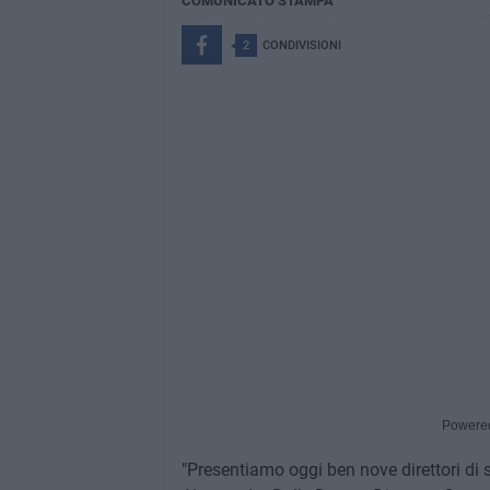
COMUNICATO STAMPA
2
CONDIVISIONI
Powere
"Presentiamo oggi ben nove direttori di st