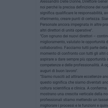
Alessandro Delle Donne, Direttore Gene
noi perché la precisa definizione dei ru
significa qualificare le responsabilità,
riferimento, creare punti di certezza. Si
Personale ancora impegnata in altre pro
altri direttori di unità operative".
"Con ognuno dei nuovi direttori – conti
miglioramento, valutato le opportunità di
collaborativo. Facciamo tutti parte dell
momento di confronto con tutti gli altri d
aspirare a dare sempre più opportunità d
competenze e delle professionalità. A ogn
auguri di buon lavoro".
"Siamo riusciti ad attirare eccellenze an
questo significa che siamo diventati anco
coltura scientifica e clinica. A conferma
mostrano una crescita verticale della nos
professionali stiamo mettendo un tassel
migliorare i processi e le funzioni e qui