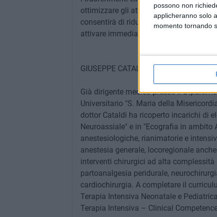
possono non richieder
ottimizzare gli attuali spazi a disposiz
applicheranno solo a
consentirà di ridurre i tempi di attesa dei 
momento tornando su 
attivare immediatamente il percorso Stem
GIUSEPPE CATALDI, Direttore Anestesia 
Già dirigente medico presso il Dipartim
Universitario "S. Maria della Misericordia
dottor Cataldi ha ricoperto incarichi di 
Neuroassiale" e in "Ecografia in ambito
anestesiologiche, rianimatorie e intensiv
anestesia generale, locoregionale anc
interventi chirurgici ad alta complessità 
partoanalgesia peridurale, neurochirurgia
cardiochirurgia. A completare il curricu
Terapia Intensiva Neonatale e Pediatrica,
Terapia Intensiva – Clinical Competence 