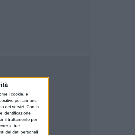
ità
ome i cookie, e
spositivo per annunci
o dei servizi.
Con la
e identificazione
er il trattamento per
icare le tue
ti dei dati personali