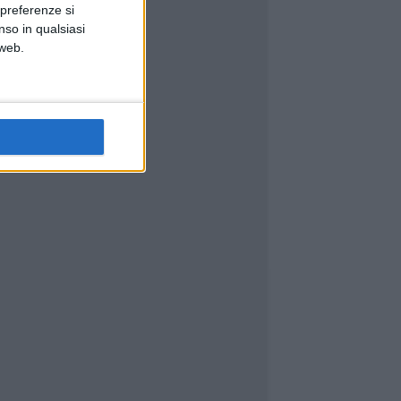
 preferenze si
nso in qualsiasi
 web.