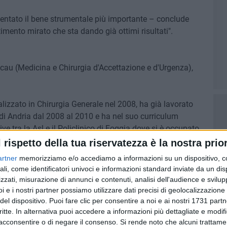
iventato il bene strumentale più importante – conclude
mento mirato che sta dando già ottimi risultati".
u (Medicina e Chirurgia d'Accettazione e d'Urgenza),
ializzato in Chirurgia Generale nel 2008, ha già lavorato
di Andria dal 2008 al 2010 e ha nel suo curriculum
ve tra la Asl e il Policlinico di Foggia dove si è occupato
 Ha redatto e curato l'applicazione di diversi percorsi
l rispetto della tua riservatezza è la nostra prior
al trauma nell'ambito dell'emergenza-urgenza e ha svolto
artner
memorizziamo e/o accediamo a informazioni su un dispositivo, c
 diverse pubblicazioni su riviste internazionali.
ali, come identificatori univoci e informazioni standard inviate da un di
zzati, misurazione di annunci e contenuti, analisi dell'audience e svilupp
ione scientifica e l'addestramento iso risorse di tutto il
i e i nostri partner possiamo utilizzare dati precisi di geolocalizzazione 
 di implementare il ricorso ai percorsi diagnostico
del dispositivo. Puoi fare clic per consentire a noi e ai nostri 1731 partn
critte. In alternativa puoi accedere a informazioni più dettagliate e modif
l ricorso alle consulenza specialistiche, i ricoveri impropri,
acconsentire o di negare il consenso.
Si rende noto che alcuni trattamen
zionalizzare la spesa farmaceutica. Sarà poi necessario