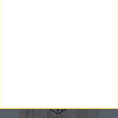
3 AGOSTO 2026
Margherita di Savoia rivive l’antica tradizione
della pesca a sciabica
2 AGOSTO 2026
Tra fede, tradizione e folklore: entrano nel vivo i
festeggiamenti in onore del Santissimo
Salvatore
2 AGOSTO 2026
Consiglio comunale, Muoio e Quarta: «L’intera
minoranza ha votato contro una delibera che
aumenta la TARI»