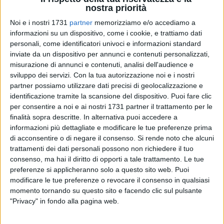
nostra priorità
Noi e i nostri 1731
partner
memorizziamo e/o accediamo a
informazioni su un dispositivo, come i cookie, e trattiamo dati
personali, come identificatori univoci e informazioni standard
5
inviate da un dispositivo per annunci e contenuti personalizzati,
misurazione di annunci e contenuti, analisi dell'audience e
Piano industriale 2025/2026 da 180 milioni di euro per il
sviluppo dei servizi.
Con la tua autorizzazione noi e i nostri
Gruppo Megamark di Trani
, realtà leader del sud Italia nella
partner possiamo utilizzare dati precisi di geolocalizzazione e
distribuzione moderna con circa 600 punti vendita ad
identificazione tramite la scansione del dispositivo. Puoi fare clic
insegna A&O, Dok, Famila, Sole365 e Ottimo. A sostenere
per consentire a noi e ai nostri 1731 partner il trattamento per le
finalità sopra descritte. In alternativa puoi accedere a
l'investimento,
45 milioni di euro di risorse proprie e un
informazioni più dettagliate e modificare le tue preferenze prima
finanziamento di 135 milioni
di un pool di banche costituito
di acconsentire o di negare il consenso.
Si rende noto che alcuni
da Intesa Sanpaolo - Divisione IMI CIB (Global Coordinator e
trattamenti dei dati personali possono non richiedere il tuo
Banca Agente), BNL BNP PARIBAS e BPER CIB.
consenso, ma hai il diritto di opporti a tale trattamento. Le tue
preferenze si applicheranno solo a questo sito web. Puoi
"Siamo orgogliosi del sostegno finanziario delle banche
modificare le tue preferenze o revocare il consenso in qualsiasi
concesso sulla base della nostra situazione patrimoniale e
momento tornando su questo sito e facendo clic sul pulsante
"Privacy" in fondo alla pagina web.
finanziaria -
dichiara il cavaliere del lavoro
Giovanni
Pomarico
, fondatore e presidente del Gruppo Megamark
-;