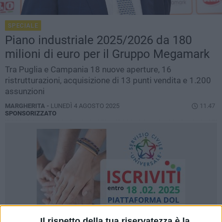
SPECIALE
Piano industriale 2025/2026 da 180
milioni di euro per il Gruppo Megamark
Tra Puglia e Campania 18 nuove aperture, 16
ristrutturazioni, acquisizione di 13 punti vendita e 1.200
assunzioni
MARGHERITA -
LUNEDÌ 4 AGOSTO 2025
11.47
SPONSORIZZATO
Il rispetto della tua riservatezza è la