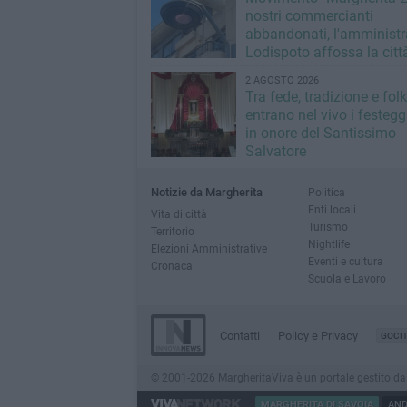
nostri commercianti
abbandonati, l'amministr
Lodispoto affossa la citt
2 AGOSTO 2026
Tra fede, tradizione e folk
entrano nel vivo i festeg
in onore del Santissimo
Salvatore
Notizie da Margherita
Politica
Enti locali
Vita di città
Turismo
Territorio
Nightlife
Elezioni Amministrative
Eventi e cultura
Cronaca
Scuola e Lavoro
Contatti
Policy e Privacy
GOCI
© 2001-2026 MargheritaViva è un portale gestito da Inn
MARGHERITA DI SAVOIA
AND