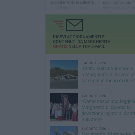
appuntamento in palestra
ospitato l’evento “
per celebrare la terza
ingannare: la verità
giornata della Novena
truffe” per sensibil
seguendo il tema: “Il telaio e
comunità sulla te
il tempio”
RICEVI AGGIORNAMENTI E
CONTENUTI DA MARGHERITA
GRATIS
NELLA TUA E-MAIL
5 AGOSTO 2026
Stretta sull'abbandono dei
a Margherita di Savoia: o
sanzioni in meno di due 
4 AGOSTO 2026
“Come nasce una leggend
Margherita di Savoia la
devozione legata al Sant
Salvatore
3 AGOSTO 2026
Movimento "Margherita 2