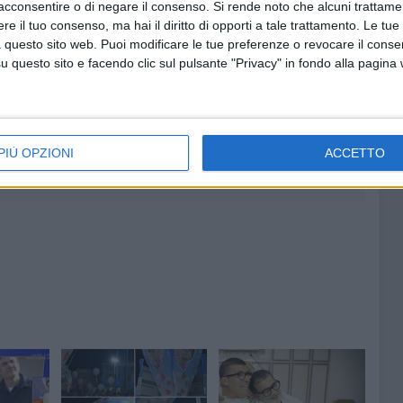
acconsentire o di negare il consenso.
Si rende noto che alcuni trattamen
 tantissimo. Anche se è una canzone che parla del
e il tuo consenso, ma hai il diritto di opporti a tale trattamento. Le tue
ltre: si pensi alla fedeltà verso Dio, verso gli amici e la
 questo sito web. Puoi modificare le tue preferenze o revocare il conse
il Signore ci mette tra le mani. Quindi questo canto, che
questo sito e facendo clic sul pulsante "Privacy" in fondo alla pagina
ttere e ci faccia capire che oggi, per vivere una vita
soprattutto a chi ci è accanto
», spiega
il parroco Don
PIÙ OPZIONI
ACCETTO