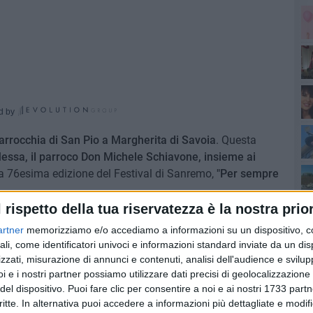
Sa
d by
Pa
rrocchia di San Pio a Margherita di Savoia
. Questa
essa, il parroco Don Michele Schiavone, insieme ai
l'a
lla 76esima edizione del Festival di Sanremo,
"Per sempre
di
l rispetto della tua riservatezza è la nostra prior
eghiera
per animare, attraverso canti e coreografie la
artner
memorizziamo e/o accediamo a informazioni su un dispositivo, c
elementare alla terza media) che viene celebrata ogni
ali, come identificatori univoci e informazioni standard inviate da un di
zzati, misurazione di annunci e contenuti, analisi dell'audience e svilupp
i e i nostri partner possiamo utilizzare dati precisi di geolocalizzazione 
del dispositivo. Puoi fare clic per consentire a noi e ai nostri 1733 partn
a di Quaresima, vi è la parola fedeltà, con i bambini
critte. In alternativa puoi accedere a informazioni più dettagliate e modif
ndo la canzone "Per sempre si" che ieri sera ha vinto il