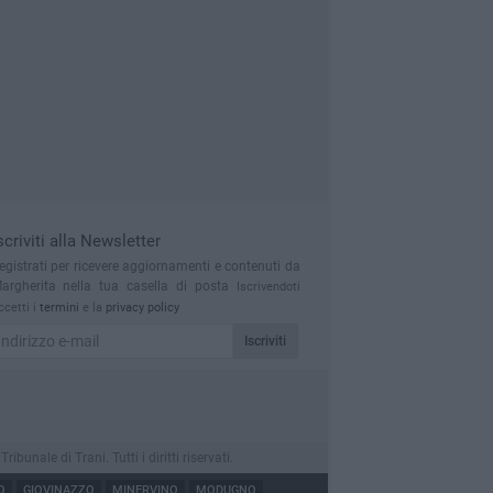
scriviti alla Newsletter
egistrati per ricevere aggiornamenti e contenuti da
argherita nella tua casella di posta
Iscrivendoti
ccetti i
termini
e la
privacy policy
Iscriviti
nale di Trani. Tutti i diritti riservati.
O
GIOVINAZZO
MINERVINO
MODUGNO