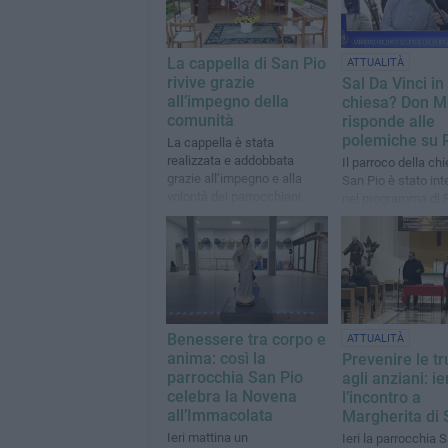
La cappella di San Pio
ATTUALITÀ
rivive grazie
Sal Da Vinci in
all’impegno della
chiesa? Don M
comunità
risponde alle
polemiche su R
La cappella è stata
realizzata e addobbata
Il parroco della chi
grazie all’impegno e alla
San Pio è stato int
volontà dei parrocchiani
nel programma di R
Volta Buona”
Benessere tra corpo e
ATTUALITÀ
anima: così la
Prevenire le tr
parrocchia San Pio
agli anziani: ie
celebra la Novena
l’incontro a
all’Immacolata
Margherita di 
Ieri mattina un
Ieri la parrocchia 