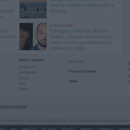
l’antica tradizione della pesca a
azione
sciabica
à»
2 AGOSTO 2026
lore:
Consiglio comunale, Muoio e
giamenti
Quarta: «L’intera minoranza ha
votato contro una delibera che
aumenta la TARI»
Notizie sportive
Altri sport
I
Calcio a 5
R
Previsioni meteo
Arti Marziali
M
Calcio
Video
a
Vela
Tennis
TY NEWS PLATFORM
ovaNews srl. Partita iva 08059640725. Testata giornalistica registrata presso il Tribu
RIA
BARI
BARLETTA
BISCEGLIE
BITONTO
CANOSA
CERIGNOLA
CORAT