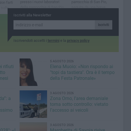
presso i nuovi laboratori
parrocchia di San Pio,
Non farti
della parrocchia di San Pio e
seguita da una breve
 sulle
sono rivolte ai bambini di
fiaccolata con Carlo Acutis
izzare la
Iscriviti alla Newsletter
ogni fascia d’età
per le vie del quartiere
matica
Iscriviti
Iscrivendoti accetti i
termini
e la
privacy policy
5 AGOSTO 2026
 rifiuti
Elena Muoio: «Non rispondo ai
tto
"topi da tastiera". Ora è il tempo
mesi
della Festa Patronale»
3 AGOSTO 2026
a”: a
Zona Orno, l’area demaniale
torna sotto controllo: vietato
issimo
l’accesso ai veicoli
3 AGOSTO 2026
028": «I
Margherita di Savoia rivive