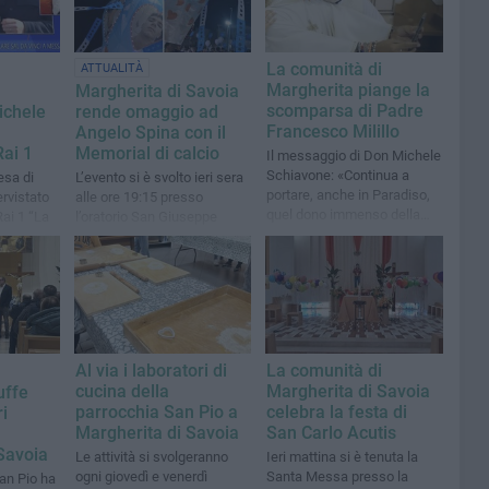
La comunità di
ATTUALITÀ
Margherita piange la
Margherita di Savoia
scomparsa di Padre
ichele
rende omaggio ad
Francesco Milillo
Angelo Spina con il
ai 1
Memorial di calcio
Il messaggio di Don Michele
Schiavone: «Continua a
esa di
L’evento si è svolto ieri sera
portare, anche in Paradiso,
ervistato
alle ore 19:15 presso
quel dono immenso della
ai 1 “La
l’oratorio San Giuseppe
gioia che hai saputo
Marello
regalarci qui sulla Terra»
Al via i laboratori di
La comunità di
cucina della
Margherita di Savoia
uffe
parrocchia San Pio a
celebra la festa di
ri
Margherita di Savoia
San Carlo Acutis
Savoia
Le attività si svolgeranno
Ieri mattina si è tenuta la
ogni giovedì e venerdì
Santa Messa presso la
San Pio ha