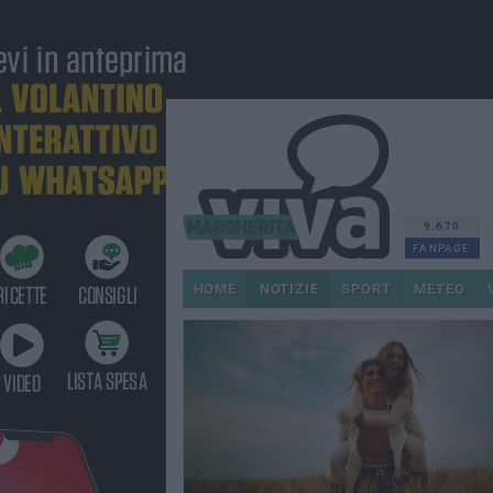
9.670
FANPAGE
HOME
NOTIZIE
SPORT
METEO