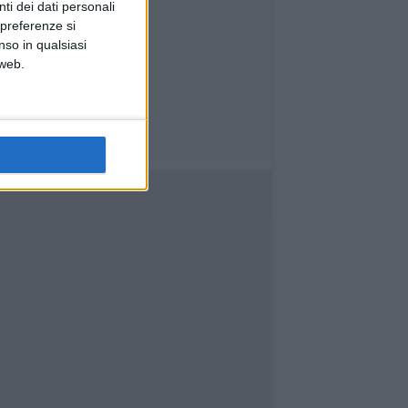
ti dei dati personali
 preferenze si
nso in qualsiasi
 web.