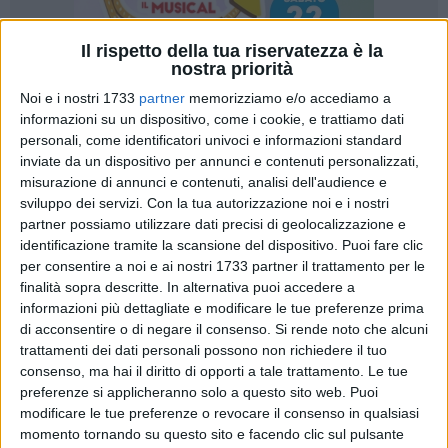
Il rispetto della tua riservatezza è la
nostra priorità
Noi e i nostri 1733
partner
memorizziamo e/o accediamo a
informazioni su un dispositivo, come i cookie, e trattiamo dati
2
personali, come identificatori univoci e informazioni standard
inviate da un dispositivo per annunci e contenuti personalizzati,
misurazione di annunci e contenuti, analisi dell'audience e
sviluppo dei servizi.
Con la tua autorizzazione noi e i nostri
Un nuovo record di partecipazioni per il "
Premio Fondazione
partner possiamo utilizzare dati precisi di geolocalizzazione e
Megamark – Incontri di Dialoghi",
concorso letterario rivolto
identificazione tramite la scansione del dispositivo. Puoi fare clic
alle opere prime di narrativa italiana e promosso dalla
Onlus
per consentire a noi e ai nostri 1733 partner il trattamento per le
del
Gruppo Megamark
di Trani, che vede
116 romanzi
finalità sopra descritte. In alternativa puoi accedere a
concorrere alla decima edizione.
informazioni più dettagliate e modificare le tue preferenze prima
di acconsentire o di negare il consenso.
Si rende noto che alcuni
trattamenti dei dati personali possono non richiedere il tuo
Il record di partecipazioni fa il paio con un altro prestigioso
consenso, ma hai il diritto di opporti a tale trattamento. Le tue
risultato per il premio, che si conferma ancora una volta
preferenze si applicheranno solo a questo sito web. Puoi
fucina di talenti:
"Inventario di quel che resta dopo che la
modificare le tue preferenze o revocare il consenso in qualsiasi
foresta brucia,
romanzo di esordio con cui Michele Ruol ha
momento tornando su questo sito e facendo clic sul pulsante