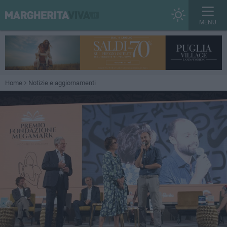
MENU
Home
Notizie e aggiornamenti