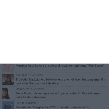
PIÙ LETTI QUESTA SETTIMANA
SABATO 1 AGOSTO
Margherita di Savoia si colora di rosa: domani torna "Pink&Love"
DOMENICA 2 AGOSTO
Tra fede, tradizione e folklore: entrano nel vivo i festeggiamenti in
onore del Santissimo Salvatore
MERCOLEDÌ 5 AGOSTO
Elena Muoio: «Non rispondo ai "topi da tastiera". Ora è il tempo
della Festa Patronale»
LUNEDÌ 3 AGOSTO
Movimento "Margherita 2028": «I nostri commercianti