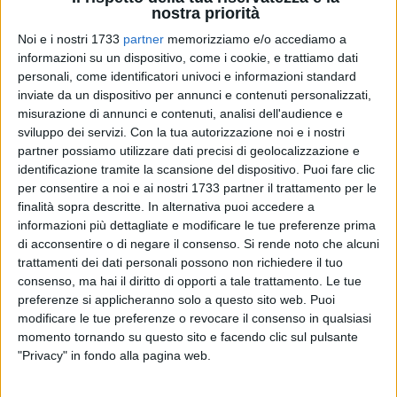
nostra priorità
Noi e i nostri 1733
partner
memorizziamo e/o accediamo a
informazioni su un dispositivo, come i cookie, e trattiamo dati
9
personali, come identificatori univoci e informazioni standard
inviate da un dispositivo per annunci e contenuti personalizzati,
misurazione di annunci e contenuti, analisi dell'audience e
sviluppo dei servizi.
Con la tua autorizzazione noi e i nostri
Il testo del messaggio dell'Arcivescovo con cui porge il
partner possiamo utilizzare dati precisi di geolocalizzazione e
messaggio augurale al mondo della scuola in occasione del
identificazione tramite la scansione del dispositivo. Puoi fare clic
nuovo anno scolastico 2024/205.
per consentire a noi e ai nostri 1733 partner il trattamento per le
finalità sopra descritte. In alternativa puoi accedere a
informazioni più dettagliate e modificare le tue preferenze prima
«Carissime e Carissimi dirigenti scolastici e docenti,
di acconsentire o di negare il consenso.
Si rende noto che alcuni
personale tecnico, amministrativo e ausiliario, alunni e
trattamenti dei dati personali possono non richiedere il tuo
genitori, all'inizio dell'anno scolastico mi piace indirizzare a
consenso, ma hai il diritto di opporti a tale trattamento. Le tue
tutti voi un saluto e un augurio di buon cammino e
preferenze si applicheranno solo a questo sito web. Puoi
manifestare ancora una volta la mia stima, vicinanza e
modificare le tue preferenze o revocare il consenso in qualsiasi
affetto.
momento tornando su questo sito e facendo clic sul pulsante
"Privacy" in fondo alla pagina web.
Permettetemi un riferimento al prossimo 24 dicembre, inizio