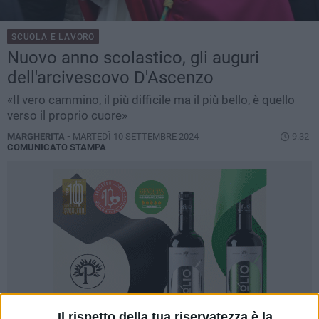
SCUOLA E LAVORO
Nuovo anno scolastico, gli auguri
dell'arcivescovo D'Ascenzo
«Il vero cammino, il più difficile ma il più bello, è quello
verso il proprio cuore»
MARGHERITA -
MARTEDÌ 10 SETTEMBRE 2024
9.32
COMUNICATO STAMPA
Il rispetto della tua riservatezza è la