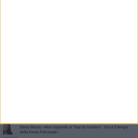
Lodispoto affossa la città»
PIÙ LETTI QUESTA SETTIMANA
VENERDÌ 7 AGOSTO
Il sindaco Lodispoto rende omaggio al Luogotenente Pietro Della
Sala
MERCOLEDÌ 5 AGOSTO
Elena Muoio: «Non rispondo ai "topi da tastiera". Ora è il tempo
della Festa Patronale»