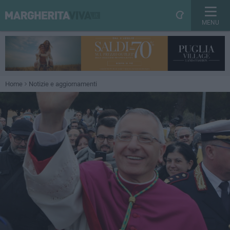
MENU
Home
Notizie e aggiornamenti