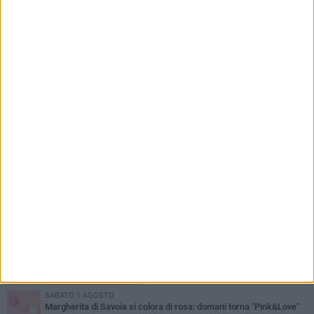
3 AGOSTO 2026
Margherita di Savoia rivive l’antica tradizione
della pesca a sciabica
PIÙ LETTI QUESTA SETTIMANA
SABATO 1 AGOSTO
Margherita di Savoia si colora di rosa: domani torna "Pink&Love"