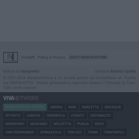
Contatti
Policy e Privacy
GOCITY NEWS PLATFORM
Notizie da
Margherita
Direttore
Antonio Quinto
© 2001-2026 MargheritaViva è un portale gestito da InnovaNews srl. Partita
iva 08059640725. Testata giornalistica registrata presso il Tribunale di Trani.
Tutti i diritti riservati.
MARGHERITA DI SAVOIA
ANDRIA
BARI
BARLETTA
BISCEGLIE
BITONTO
CANOSA
CERIGNOLA
CORATO
GIOVINAZZO
MINERVINO
MODUGNO
MOLFETTA
PUGLIA
RUVO
SAN FERDINANDO
SPINAZZOLA
TERLIZZI
TRANI
TRINITAPOLI