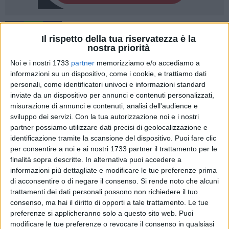
3
Il rispetto della tua riservatezza è la
nostra priorità
Noi e i nostri 1733
partner
memorizziamo e/o accediamo a
Sarà davvero un cartellone molto ricco di eventi quello che
informazioni su un dispositivo, come i cookie, e trattiamo dati
l'amministrazione comunale ha predisposto per l'estate
personali, come identificatori univoci e informazioni standard
2025 e che volutamente è stato chiamato "Margherita
inviate da un dispositivo per annunci e contenuti personalizzati,
misurazione di annunci e contenuti, analisi dell'audience e
d'aMare". Il sindaco avv. Bernardo Lodispoto, l'assessore al
sviluppo dei servizi.
Con la tua autorizzazione noi e i nostri
turismo dott.ssa Francesca Santobuono ed il presidente
partner possiamo utilizzare dati precisi di geolocalizzazione e
della Pro Loco Nino Dipace lo hanno presentato
identificazione tramite la scansione del dispositivo. Puoi fare clic
ufficialmente nei giorni scorsi riservandosi un "jolly" per la
per consentire a noi e ai nostri 1733 partner il trattamento per le
guest star che si esibirà, come preannunciato, in concerto in
finalità sopra descritte. In alternativa puoi accedere a
Piazza Gen. Dalla Chiesa ed ora è possibile sciogliere la
informazioni più dettagliate e modificare le tue preferenze prima
riserva.
di acconsentire o di negare il consenso.
Si rende noto che alcuni
trattamenti dei dati personali possono non richiedere il tuo
consenso, ma hai il diritto di opporti a tale trattamento. Le tue
È proprio il sindaco Lodispoto a darne notizia: «Ora
preferenze si applicheranno solo a questo sito web. Puoi
possiamo ufficializzare che l'ospite a sorpresa per il concerto
modificare le tue preferenze o revocare il consenso in qualsiasi