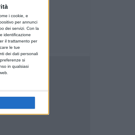
ità
ome i cookie, e
spositivo per annunci
o dei servizi.
Con la
e identificazione
er il trattamento per
icare le tue
ti dei dati personali
 preferenze si
nso in qualsiasi
 web.