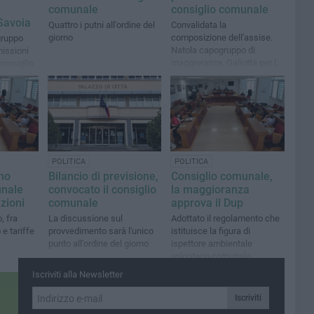
comunale
consiglio comunale
Savoia
Quattro i putni all'ordine del
Convalidata la
giorno
composizione dell'assise.
gruppo
Natola capogruppo di
missioni
maggioranza, Galiotta per la
consiglio
minoranza
sore
POLITICA
POLITICA
mo
Bilancio di previsione,
Consiglio comunale,
unale
convocato il consiglio
la maggioranza
zioni
comunale
approva il Dup
, fra
La discussione sul
Adottato il regolamento che
 e tariffe
provvedimento sarà l'unico
istituisce la figura di
punto all'ordine del giorno
ispettore ambientale
volontario comunale
Iscriviti alla Newsletter
Iscriviti