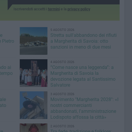
Iscrivendoti accetti i
termini
e la
privacy policy
5 AGOSTO 2026
de
Stretta sull'abbandono dei rifiuti
 Pietro
a Margherita di Savoia: otto
sanzioni in meno di due mesi
4 AGOSTO 2026
ndo ai
“Come nasce una leggenda”: a
l tempo
Margherita di Savoia la
devozione legata al Santissimo
Salvatore
3 AGOSTO 2026
ale
Movimento "Margherita 2028": «I
tato
nostri commercianti
abbandonati, l'amministrazione
Lodispoto affossa la città»
2 AGOSTO 2026
ve
Tra fede, tradizione e folklore: