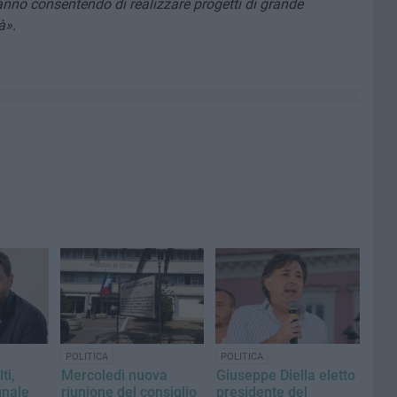
anno consentendo di realizzare progetti di grande
à».
POLITICA
POLITICA
ti,
Mercoledì nuova
Giuseppe Diella eletto
unale
riunione del consiglio
presidente del