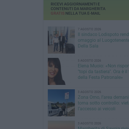
RICEVI AGGIORNAMENTI E
CONTENUTI DA MARGHERITA
GRATIS
NELLA TUA E-MAIL
7 AGOSTO 2026
Il sindaco Lodispoto ren
omaggio al Luogotenente
Della Sala
5 AGOSTO 2026
Elena Muoio: «Non rispo
"topi da tastiera". Ora è i
della Festa Patronale»
3 AGOSTO 2026
Zona Orno, l’area demani
torna sotto controllo: vie
l’accesso ai veicoli
3 AGOSTO 2026
Margherita di Savoia rivi