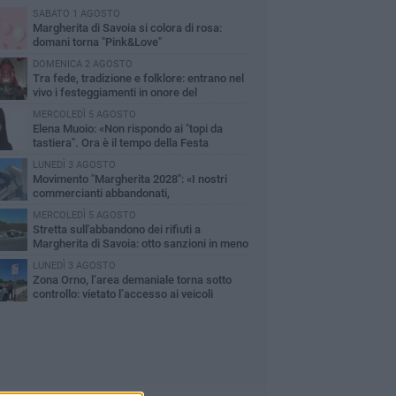
SABATO 1 AGOSTO
Margherita di Savoia si colora di rosa:
domani torna "Pink&Love"
DOMENICA 2 AGOSTO
Tra fede, tradizione e folklore: entrano nel
vivo i festeggiamenti in onore del
ntissimo Salvatore
MERCOLEDÌ 5 AGOSTO
Elena Muoio: «Non rispondo ai "topi da
tastiera". Ora è il tempo della Festa
tronale»
LUNEDÌ 3 AGOSTO
Movimento "Margherita 2028": «I nostri
commercianti abbandonati,
mministrazione Lodispoto affossa la città»
MERCOLEDÌ 5 AGOSTO
Stretta sull'abbandono dei rifiuti a
Margherita di Savoia: otto sanzioni in meno
 due mesi
LUNEDÌ 3 AGOSTO
Zona Orno, l’area demaniale torna sotto
controllo: vietato l’accesso ai veicoli