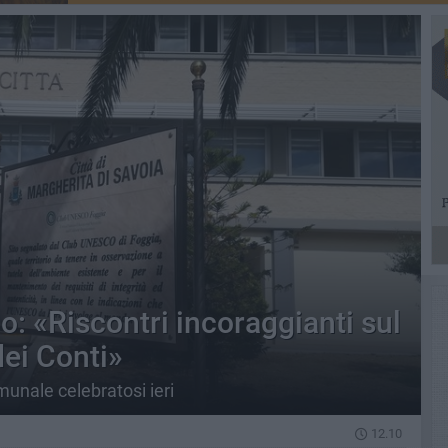
o: «Riscontri incoraggianti sul
ei Conti»
omunale celebratosi ieri
12.10