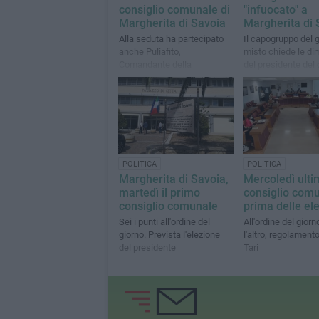
consiglio comunale di
"infuocato" a
Margherita di Savoia
Margherita di 
Alla seduta ha partecipato
Il capogruppo del 
anche Puliafito,
misto chiede le di
Comandante della
del presidente del 
Compagnia dei Carabinieri di
Diella e dell'asses
Barletta
Muoio
POLITICA
POLITICA
Margherita di Savoia,
Mercoledì ulti
martedì il primo
consiglio com
consiglio comunale
prima delle ele
Sei i punti all'ordine del
All'ordine del giorno
giorno. Prevista l'elezione
l'altro, regolamento
del presidente
Tari