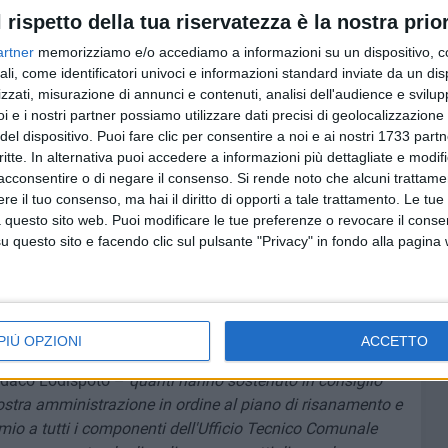
l rispetto della tua riservatezza è la nostra prior
Canone Unico Patrimoniale. Approvazione.
artner
memorizziamo e/o accediamo a informazioni su un dispositivo, c
ali, come identificatori univoci e informazioni standard inviate da un di
21.
zzati, misurazione di annunci e contenuti, analisi dell'audience e svilupp
i e i nostri partner possiamo utilizzare dati precisi di geolocalizzazione 
del dispositivo. Puoi fare clic per consentire a noi e ai nostri 1733 partn
lieri comunali Grazia Galiotta, Francesco Labranca, Elena
critte. In alternativa puoi accedere a informazioni più dettagliate e modif
acconsentire o di negare il consenso.
Si rende noto che alcuni trattamen
espressa alla sen. Licia Ronzulli da parte del Presidente
e il tuo consenso, ma hai il diritto di opporti a tale trattamento. Le tue
tano a nome dell'intera assemblea e con le
 questo sito web. Puoi modificare le tue preferenze o revocare il conse
 Lodispoto, sugli esiti positivi del monitoraggio
questo sito e facendo clic sul pulsante "Privacy" in fondo alla pagina
i che ha dato – come dichiarato dal primo cittadino –
 si è passati alla discussione ed alla votazione dei
i approvati all'unanimità dei presenti fatta eccezione per
 corrente su cui si è astenuto il consigliere Carlo Ronzino,
PIÙ OPZIONI
ACCETTO
ione sugli accapi n. 6 e n. 7.
indaco Lodispoto –
quanti hanno sostenuto in consiglio
ostra amministrazione in ordine al piano di risanamento e
omio a tutti i componenti dell'Ufficio Tecnico Comunale