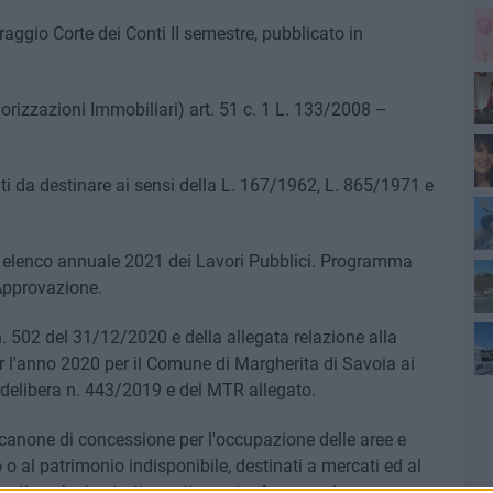
ggio Corte dei Conti II semestre, pubblicato in
alorizzazioni Immobiliari) art. 51 c. 1 L. 133/2008 –
Sa
ati da destinare ai sensi della L. 167/1962, L. 865/1971 e
Pa
l'a
elenco annuale 2021 dei Lavori Pubblici. Programma
 Approvazione.
di
. 502 del 31/12/2020 e della allegata relazione alla
r l'anno 2020 per il Comune di Margherita di Savoia ai
lla delibera n. 443/2019 e del MTR allegato.
canone di concessione per l'occupazione delle aree e
o al patrimonio indisponibile, destinati a mercati ed al
ati anche in strutture attrezzate. Approvazione.