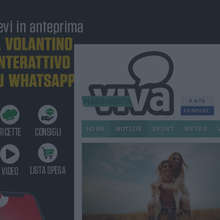
9.670
FANPAGE
HOME
NOTIZIE
SPORT
METEO