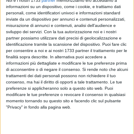
Noi e i nostri 1733
partner
memorizziamo e/o accediamo a
suonata alle colonne sonore, dal palcoscenico teatrale al
informazioni su un dispositivo, come i cookie, e trattiamo dati
grande e piccolo schermo, fino alla divulgazione e alla
personali, come identificatori univoci e informazioni standard
didattica. Al suo fianco, nel concerto di Trani, un
ensemble
inviate da un dispositivo per annunci e contenuti personalizzati,
d'eccezione che rappresenta il meglio della scena
misurazione di annunci e contenuti, analisi dell'audience e
tradizionale italiana:
Mino Lacirignola
alla tromba,
sviluppo dei servizi.
Con la tua autorizzazione noi e i nostri
partner possiamo utilizzare dati precisi di geolocalizzazione e
Francesco Manfredi
al clarinetto,
Carlo Ficini
al trombone,
identificazione tramite la scansione del dispositivo. Puoi fare clic
Sandro Binetti
al pianoforte,
Ilario De Marinis
al
per consentire a noi e ai nostri 1733 partner il trattamento per le
contrabbasso,
Michele Fracchiolla
alla batteria, la vocalist
finalità sopra descritte. In alternativa puoi accedere a
Cristina Lacirignola
e ovviamente
Lino Patruno
alla chitarra
informazioni più dettagliate e modificare le tue preferenze prima
e banjo.
di acconsentire o di negare il consenso.
Si rende noto che alcuni
trattamenti dei dati personali possono non richiedere il tuo
Insieme, danno vita a uno spettacolo che fonde tecnica,
consenso, ma hai il diritto di opporti a tale trattamento. Le tue
preferenze si applicheranno solo a questo sito web. Puoi
ironia, teatralità e filologia jazzistica: un autentico jazz show
modificare le tue preferenze o revocare il consenso in qualsiasi
all'italiana, in cui lo swing, il dixieland, l'hot jazz e la
momento tornando su questo sito e facendo clic sul pulsante
tradizione americana si tingono di aneddoti, eleganza
"Privacy" in fondo alla pagina web.
scenica e improvvisazione. Patruno non si limita a suonare,
guida lo spettatore in un percorso narrativo denso di fascino
e memoria. La Band da decenni è attiva nel rappresentare il
Jazz di Chicago e New York dagli anni '20 agli anni '60,