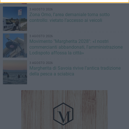
3 AGOSTO 2026
Zona Orno, l’area demaniale torna sotto
controllo: vietato l’accesso ai veicoli
3 AGOSTO 2026
Movimento "Margherita 2028": «I nostri
commercianti abbandonati, l'amministrazione
Lodispoto affossa la città»
3 AGOSTO 2026
Margherita di Savoia rivive l’antica tradizione
della pesca a sciabica