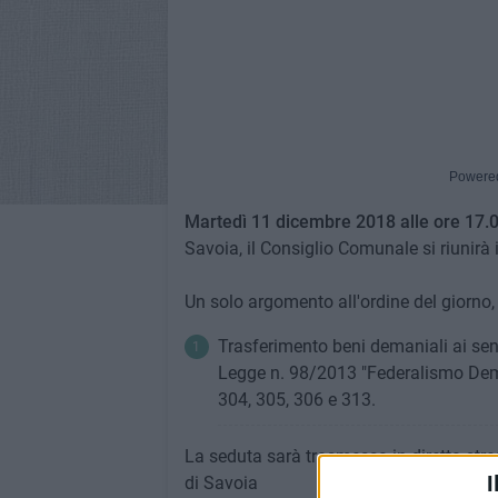
Powere
Martedì 11 dicembre 2018 alle ore 17.
Savoia, il Consiglio Comunale si riunirà
Un solo argomento all'ordine del giorno, 
Trasferimento beni demaniali ai sens
Legge n. 98/2013 "Federalismo Demani
304, 305, 306 e 313.
La seduta sarà trasmessa in diretta st
I
di Savoia