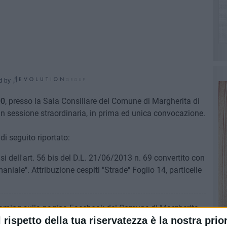
d by
00
, presso la Sala Consiliare del Comune di Margherita di
 in sessione straordinaria, in prima ed unica convocazione.
di seguito riportato:
i dell'art. 56 bis del D.L. 21/06/2013 n. 69 convertito con
ale". Attribuzione cespiti "Strade" Foglio 14, particelle
reaming sulla pagina Facebook del Comune di Margherita
l rispetto della tua riservatezza è la nostra prior
PI