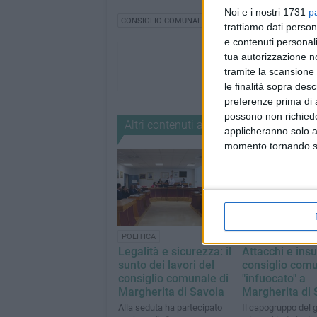
Noi e i nostri 1731
p
CONSIGLIO COMUNALE MARGHERITA
trattiamo dati person
e contenuti personali
tua autorizzazione no
tramite la scansione 
le finalità sopra des
preferenze prima di 
possono non richieder
Altri contenuti a tema
applicheranno solo a
momento tornando su 
POLITICA
POLITICA
Legalità e sicurezza: il
Attacchi e insul
sunto dei lavori del
consiglio com
consiglio comunale di
"infuocato" a
Margherita di Savoia
Margherita di 
Alla seduta ha partecipato
Il capogruppo del 