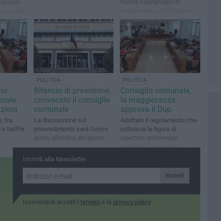
Natola capogruppo di
missioni
maggioranza, Galiotta per la
consiglio
minoranza
sore
POLITICA
POLITICA
mo
Bilancio di previsione,
Consiglio comunale,
unale
convocato il consiglio
la maggioranza
zioni
comunale
approva il Dup
, fra
La discussione sul
Adottato il regolamento che
 e tariffe
provvedimento sarà l'unico
istituisce la figura di
punto all'ordine del giorno
ispettore ambientale
volontario comunale
Iscriviti alla Newsletter
Iscriviti
Iscrivendoti accetti i
termini
e la
privacy policy