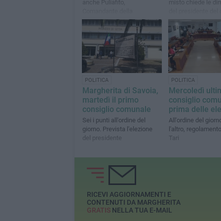
anche Puliafito,
misto chiede le di
Comandante della
del presidente del 
Compagnia dei Carabinieri di
Diella e dell'asses
Barletta
Muoio
POLITICA
POLITICA
Margherita di Savoia,
Mercoledì ulti
martedì il primo
consiglio com
consiglio comunale
prima delle ele
Sei i punti all'ordine del
All'ordine del giorno
giorno. Prevista l'elezione
l'altro, regolamento
del presidente
Tari
RICEVI AGGIORNAMENTI E
CONTENUTI DA MARGHERITA
GRATIS
NELLA TUA E-MAIL