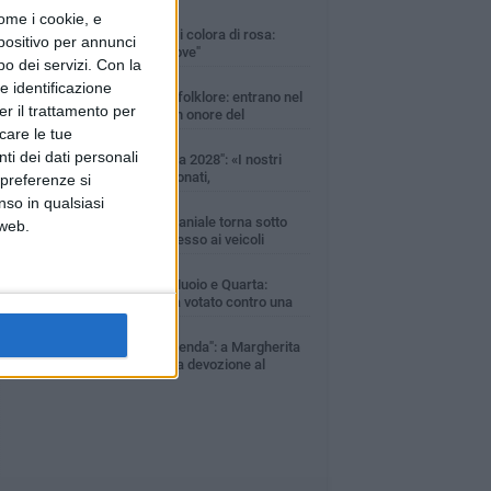
ome i cookie, e
SABATO 1 AGOSTO
Margherita di Savoia si colora di rosa:
spositivo per annunci
domani torna "Pink&Love"
o dei servizi.
Con la
DOMENICA 2 AGOSTO
e identificazione
Tra fede, tradizione e folklore: entrano nel
er il trattamento per
vivo i festeggiamenti in onore del
ntissimo Salvatore
icare le tue
LUNEDÌ 3 AGOSTO
ti dei dati personali
Movimento "Margherita 2028": «I nostri
commercianti abbandonati,
 preferenze si
mministrazione Lodispoto affossa la città»
nso in qualsiasi
LUNEDÌ 3 AGOSTO
Zona Orno, l’area demaniale torna sotto
 web.
controllo: vietato l’accesso ai veicoli
DOMENICA 2 AGOSTO
Consiglio comunale, Muoio e Quarta:
«L’intera minoranza ha votato contro una
libera che aumenta la TARI»
VENERDÌ 31 LUGLIO
"Come nasce una leggenda": a Margherita
di Savoia va in scena la devozione al
ntissimo Salvatore