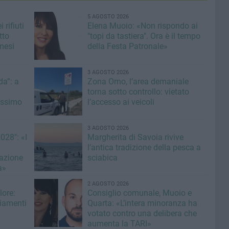
5 AGOSTO 2026
 rifiuti
Elena Muoio: «Non rispondo ai
tto
"topi da tastiera". Ora è il tempo
mesi
della Festa Patronale»
3 AGOSTO 2026
a”: a
Zona Orno, l’area demaniale
torna sotto controllo: vietato
issimo
l’accesso ai veicoli
3 AGOSTO 2026
028": «I
Margherita di Savoia rivive
l’antica tradizione della pesca a
azione
sciabica
à»
2 AGOSTO 2026
lore:
Consiglio comunale, Muoio e
giamenti
Quarta: «L’intera minoranza ha
votato contro una delibera che
aumenta la TARI»