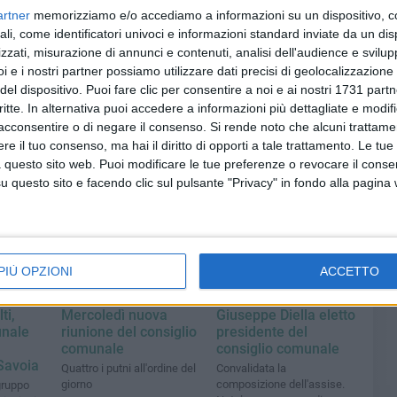
artner
memorizziamo e/o accediamo a informazioni su un dispositivo, c
ali, come identificatori univoci e informazioni standard inviate da un di
zzati, misurazione di annunci e contenuti, analisi dell'audience e svilupp
i e i nostri partner possiamo utilizzare dati precisi di geolocalizzazione 
del dispositivo. Puoi fare clic per consentire a noi e ai nostri 1731 partn
Sa
critte. In alternativa puoi accedere a informazioni più dettagliate e modif
acconsentire o di negare il consenso.
Si rende noto che alcuni trattamen
e il tuo consenso, ma hai il diritto di opporti a tale trattamento. Le tue
l'a
 questo sito web. Puoi modificare le tue preferenze o revocare il conse
questo sito e facendo clic sul pulsante "Privacy" in fondo alla pagina
de
PIÙ OPZIONI
ACCETTO
POLITICA
POLITICA
Sa
ti,
Mercoledì nuova
Giuseppe Diella eletto
unale
riunione del consiglio
presidente del
comunale
consiglio comunale
Savoia
Quattro i putni all'ordine del
Convalidata la
giorno
composizione dell'assise.
gruppo