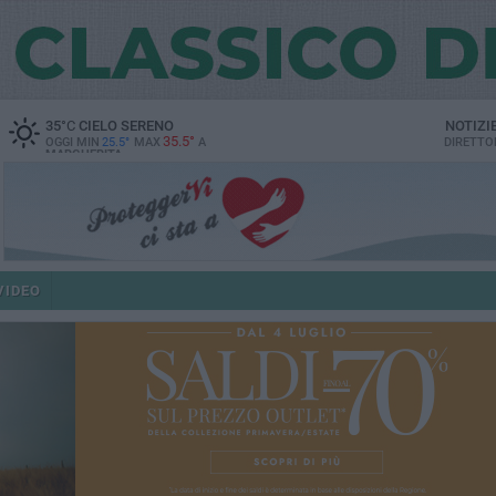
35
°C
CIELO SERENO
NOTIZI
35.5°
OGGI MIN
25.5°
MAX
A
DIRETTO
MARGHERITA
VIDEO