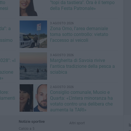
tto
"topi da tastiera". Ora è il tempo
mesi
della Festa Patronale»
3 AGOSTO 2026
a”: a
Zona Orno, l’area demaniale
torna sotto controllo: vietato
issimo
l’accesso ai veicoli
3 AGOSTO 2026
028": «I
Margherita di Savoia rivive
l’antica tradizione della pesca a
azione
sciabica
à»
2 AGOSTO 2026
lore:
Consiglio comunale, Muoio e
giamenti
Quarta: «L’intera minoranza ha
votato contro una delibera che
aumenta la TARI»
Notizie sportive
Altri sport
I
Calcio a 5