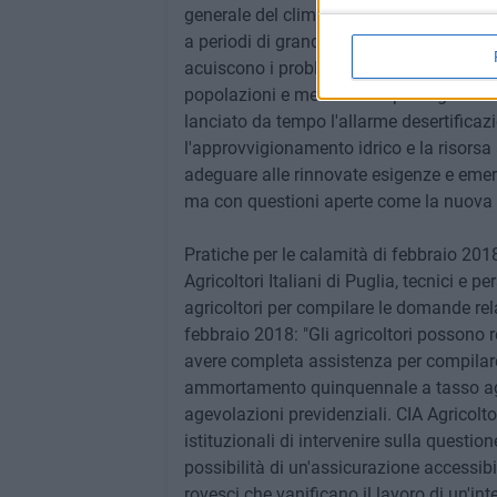
generale del clima, con una tropicalizza
a periodi di grande siccità, si alternano
acuiscono i problemi relativi al dissesto
popolazioni e mettono a repentaglio i cic
lanciato da tempo l'allarme desertifica
l'approvvigionamento idrico e la risorsa 
adeguare alle rinnovate esigenze e emerg
ma con questioni aperte come la nuova d
Pratiche per le calamità di febbraio 2018. 
Agricoltori Italiani di Puglia, tecnici e 
agricoltori per compilare le domande rela
febbraio 2018: "Gli agricoltori possono r
avere completa assistenza per compilare l
ammortamento quinquennale a tasso agevo
agevolazioni previdenziali. CIA Agricoltori
istituzionali di intervenire sulla questio
possibilità di un'assicurazione accessibi
rovesci che vanificano il lavoro di un'in