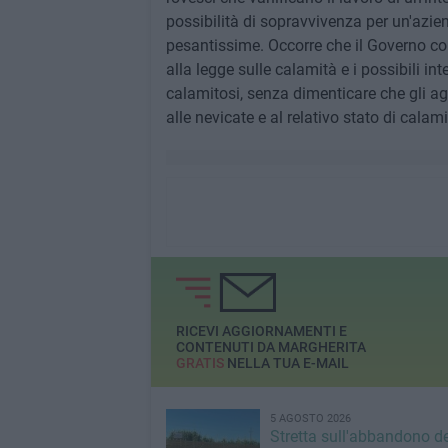
possibilità di sopravvivenza per un'azi
pesantissime. Occorre che il Governo con
alla legge sulle calamità e i possibili in
calamitosi, senza dimenticare che gli agr
alle nevicate e al relativo stato di calam
RICEVI AGGIORNAMENTI E
CONTENUTI DA MARGHERITA
GRATIS
NELLA TUA E-MAIL
5 AGOSTO 2026
Stretta sull'abbandono dei