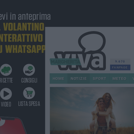
9.670
FANPAGE
HOME
NOTIZIE
SPORT
METEO