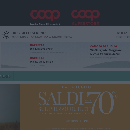
36
°C
CIELO SERENO
NOTIZI
35°
OGGI MIN
25.5°
MAX
A
MARGHERITA
DIRETTO
VIDEO