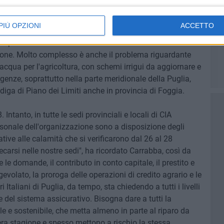
zione piuttosto evidente e ormai consolidata sulla Puglia:
 brevissime e devastanti "stagioni delle piogge" che
PIÙ OPZIONI
ACCETTO
 idrogeologico, rappresentano un pericolo per le
li produttivi di un'intera annata. Studi autorevoli hanno
zione. Molto complesso è anche il problema riguardante
acqua per l'agricoltura, con schemi irrigui da aggiornare e
enze, soprattutto nella parte meridionale della Puglia,
iga di Piano dei Limiti anche in provincia di Foggia.
Intanto, in tutte le sedi provinciali e locali di CIA
personale dell'organizzazione sono a disposizione degli
tive alle calamità che si verificarono dal 26 al 28
ecarsi nelle nostre sedi", ha ricordato Carrabba, così da
e domande, il contributo in conto capitale, il prestito e
lato, la proroga delle operazioni di credito agrario e le
 Italiani di Puglia, da tempo, sta chiedendo a tutti i livelli
ne del sistema assicurativo. Bisogna dare a tutti la
le e sostenibile, che metta almeno in parte al riparo da
tera stagione e spesso mettono a rischio la stessa