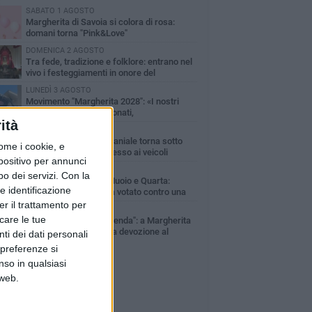
SABATO 1 AGOSTO
Margherita di Savoia si colora di rosa:
domani torna "Pink&Love"
DOMENICA 2 AGOSTO
Tra fede, tradizione e folklore: entrano nel
vivo i festeggiamenti in onore del
ntissimo Salvatore
LUNEDÌ 3 AGOSTO
Movimento "Margherita 2028": «I nostri
commercianti abbandonati,
ità
mministrazione Lodispoto affossa la città»
LUNEDÌ 3 AGOSTO
Zona Orno, l’area demaniale torna sotto
ome i cookie, e
controllo: vietato l’accesso ai veicoli
spositivo per annunci
DOMENICA 2 AGOSTO
o dei servizi.
Con la
Consiglio comunale, Muoio e Quarta:
e identificazione
«L’intera minoranza ha votato contro una
libera che aumenta la TARI»
er il trattamento per
VENERDÌ 31 LUGLIO
icare le tue
"Come nasce una leggenda": a Margherita
di Savoia va in scena la devozione al
ti dei dati personali
ntissimo Salvatore
 preferenze si
nso in qualsiasi
 web.