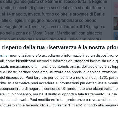
te dalla grande gelata che tenne in scacco tutta la Regione
aprile, i chicchi di ghiaccio scesi dal cielo si abbatterono
 al 14 maggio, invece, furono colpite le province di Bari e
alle ciliegie. Il 2 giugno, nuove grandinate colpirono
di Foggia (Alto Tavoliere), Lecce e Taranto. Il 18 giugno a
Sa
utto nella zona dei Monti Dauni Meridionali con ghiaccio
ltimo episodio risale a ieri, giovedì 4 luglio, con pioggia
ndela, Ascoli Satriano e Manfredonia in provincia di
l rispetto della tua riservatezza è la nostra prior
l'a
pita dalle grandinate anche la provincia di Taranto.
artner
memorizziamo e/o accediamo a informazioni su un dispositivo, c
ali, come identificatori univoci e informazioni standard inviate da un di
nti calamitosi, ormai, hanno una cadenza più costante
zzati, misurazione di annunci e contenuti, analisi dell'audience e svilupp
i verificano a distanza più ravvicinata l'uno dall'altro",
i e i nostri partner possiamo utilizzare dati precisi di geolocalizzazione 
dente regionale di CIA Agricoltori Italiani di Puglia. "Un
de
del dispositivo. Puoi fare clic per consentire a noi e ai nostri 1731 partn
critte. In alternativa puoi accedere a informazioni più dettagliate e modif
 fenomeni: durano di più e sono più devastanti: i chicchi
acconsentire o di negare il consenso.
Si rende noto che alcuni trattamen
icoprono i campi con un effetto neve che impressiona", ha
Sa
e il tuo consenso, ma hai il diritto di opporti a tale trattamento. Le tue
rattutto che i danni all'agricoltura sono sempre più
 questo sito web. Puoi modificare le tue preferenze o revocare il conse
questo sito e facendo clic sul pulsante "Privacy" in fondo alla pagina
che preoccupa maggiormente è quello di un cambiamento