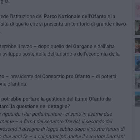
glia.
de l'istituzione del
Parco Nazionale dell'Ofanto
e la
tà di quello che si presenta un territorio di grande rilievo
.
Sa
terebbe il terzo – dopo quello del
Gargano
e dell'
alta
 sviluppo sostenibile del turismo e dell'economia della
Pa
l'a
no
– presidente del
Consorzio pro Ofanto
– di poterci
one ofantina.
he potrebbe portare la gestione del fiume Ofanto da
arci la questione nel dettaglio?
di
 riguarda l'iter parlamentare - ci sono in esame due
camente – a firma del senatore
Trevisi
, il secondo del
presentò il disegno di legge subito dopo il nostro forum di
 due anni fa – a cui partecipò anche il senatore Damiani