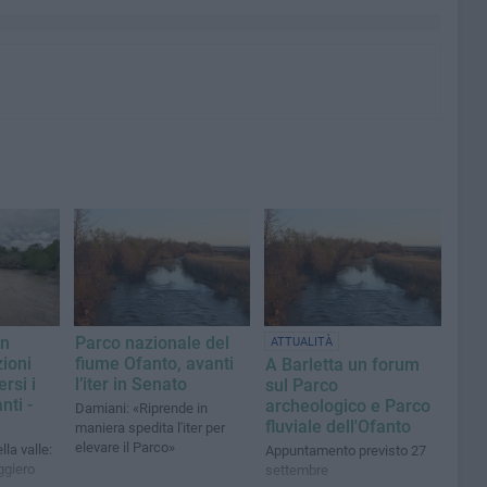
in
Parco nazionale del
ATTUALITÀ
ioni
fiume Ofanto, avanti
A Barletta un forum
rsi i
l’iter in Senato
sul Parco
nti -
archeologico e Parco
Damiani: «Riprende in
fluviale dell'Ofanto
maniera spedita l'iter per
elevare il Parco»
la valle:
Appuntamento previsto 27
ggiero
settembre