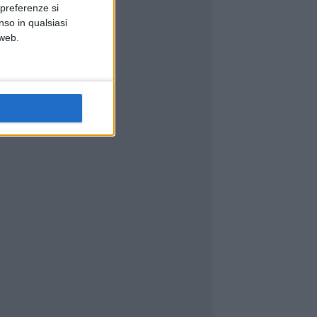
 preferenze si
nso in qualsiasi
 web.