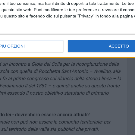
e il tuo consenso, ma hai il diritto di opporti a tale trattamento. Le tue
rché non ci sono strumenti né finanziari e né organizzativi
 questo sito web. Puoi modificare le tue preferenze o revocare il conse
 valle irpina e lucana.
questo sito e facendo clic sul pulsante "Privacy" in fondo alla pagina
interventi a tutela del fiume della valle saranno garantiti
sì come, naturalmente, a noi interessa molto la
ccupati da 14 anni – e abbiamo fatto ogni genere di
PIÙ OPZIONI
ACCETTO
.
 un incontro a Gioia del Colle per la ricongiunzione della
zzola con quella di Rocchetta Sant'Antonio – Avellino, alla
fa al primo congresso sul rilancio della storica linea – la
e Ferdinando II del 1881 – e quindi anche su questo fronte
i essendo il nostro obiettivo statutario di primario
ndo lei - dovrebbero essere ancora attuati?
nale non può non essere la comunità territoriale: per
sul territorio della valle sia pubblici che privati.