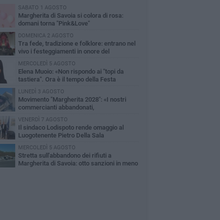
SABATO 1 AGOSTO
Margherita di Savoia si colora di rosa:
domani torna "Pink&Love"
DOMENICA 2 AGOSTO
Tra fede, tradizione e folklore: entrano nel
vivo i festeggiamenti in onore del
ntissimo Salvatore
MERCOLEDÌ 5 AGOSTO
Elena Muoio: «Non rispondo ai "topi da
tastiera". Ora è il tempo della Festa
tronale»
LUNEDÌ 3 AGOSTO
Movimento "Margherita 2028": «I nostri
commercianti abbandonati,
mministrazione Lodispoto affossa la città»
VENERDÌ 7 AGOSTO
Il sindaco Lodispoto rende omaggio al
Luogotenente Pietro Della Sala
MERCOLEDÌ 5 AGOSTO
Stretta sull'abbandono dei rifiuti a
Margherita di Savoia: otto sanzioni in meno
 due mesi