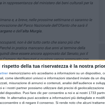
a
in rappresentanza del ministero dei beni culturali per la
ttimana e, a breve, nelle prossime settimane ci saranno le
pprovazione del Parco Nazionale dell'Ofanto che sarà il
argano
e dell'
alta Murgia
.
eoccupanti, non è del tutto certo che siano più che
. Perché in pratica mancano due anni al termine della
e quindi deve essere ancora approvato dal Senato; poi il
lla Camera dei Deputati e qualora venga approvato con
re – deve ritornare per la definitiva approvazione da
l rispetto della tua riservatezza è la nostra prior
sufficienti ma forse, speriamo non necessari
".
artner
memorizziamo e/o accediamo a informazioni su un dispositivo, c
ali, come identificatori univoci e informazioni standard inviate da un di
zzati, misurazione di annunci e contenuti, analisi dell'audience e svilupp
otrebbe portare il fiume Ofanto ad una particolare
i e i nostri partner possiamo utilizzare dati precisi di geolocalizzazione 
del dispositivo. Puoi fare clic per consentire a noi e ai nostri 1733 partn
critte. In alternativa puoi accedere a informazioni più dettagliate e modif
utela è l'aspetto che ci interessa di più, quindi parliamo
acconsentire o di negare il consenso.
Si rende noto che alcuni trattamen
che – oggi come oggi – non può essere garantita né