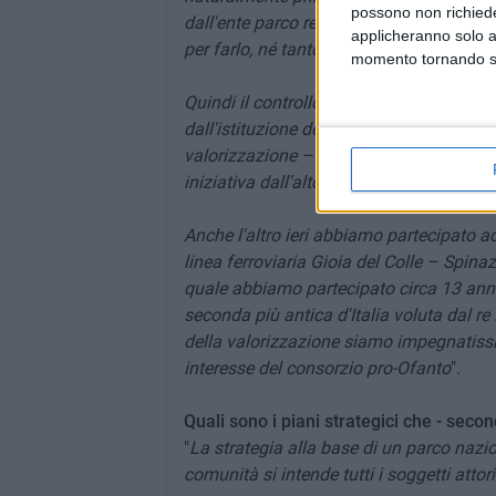
possono non richieder
dall'ente parco regionale della Puglia pe
applicheranno solo a
per farlo, né tanto meno nell'alta e media
momento tornando su 
Quindi il controllo, il monitoraggio e gli 
dall'istituzione del Parco Nazionale. Co
valorizzazione – cosa di cui ci siamo o
iniziativa dall'alto Ofanto fino a Barletta
Anche l'altro ieri abbiamo partecipato ad
linea ferroviaria Gioia del Colle – Spina
quale abbiamo partecipato circa 13 anni 
seconda più antica d'Italia voluta dal r
della valorizzazione siamo impegnatissim
interesse del consorzio pro-Ofanto
".
Quali sono i piani strategici che - seco
"
La strategia alla base di un parco nazio
comunità si intende tutti i soggetti attori 