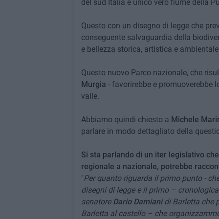
del sud Italia e unico vero fiume della Pu
Questo con un disegno di legge che preve
conseguente salvaguardia della biodiversi
e bellezza storica, artistica e ambientale
Questo nuovo Parco nazionale, che risul
Murgia
- favorirebbe e promuoverebbe lo
valle.
Abbiamo quindi chiesto a
Michele Mari
parlare in modo dettagliato della questi
Si sta parlando di un iter legislativo c
regionale a nazionale, potrebbe raccont
"
Per quanto riguarda il primo punto - che
disegni di legge e il primo – cronologi
senatore
Dario Damiani
di Barletta che 
Barletta al castello – che organizzammo