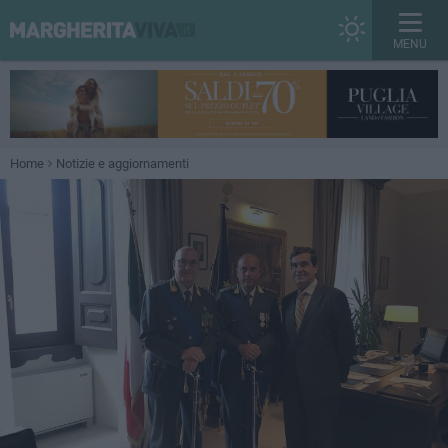
MENU
Home
Notizie e aggiornamenti