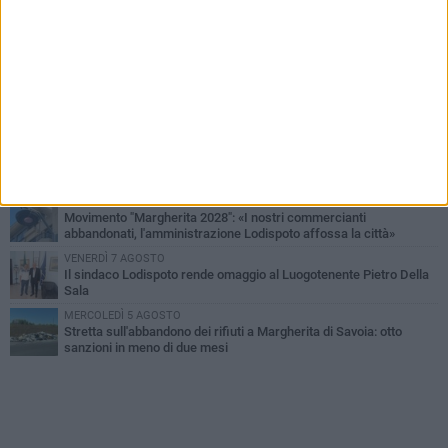
PIÙ LETTI QUESTA SETTIMANA
SABATO 1 AGOSTO
Margherita di Savoia si colora di rosa: domani torna "Pink&Love"
DOMENICA 2 AGOSTO
Tra fede, tradizione e folklore: entrano nel vivo i festeggiamenti in
onore del Santissimo Salvatore
MERCOLEDÌ 5 AGOSTO
Elena Muoio: «Non rispondo ai "topi da tastiera". Ora è il tempo
della Festa Patronale»
LUNEDÌ 3 AGOSTO
Movimento "Margherita 2028": «I nostri commercianti
abbandonati, l'amministrazione Lodispoto affossa la città»
VENERDÌ 7 AGOSTO
Il sindaco Lodispoto rende omaggio al Luogotenente Pietro Della
Sala
MERCOLEDÌ 5 AGOSTO
Stretta sull'abbandono dei rifiuti a Margherita di Savoia: otto
sanzioni in meno di due mesi