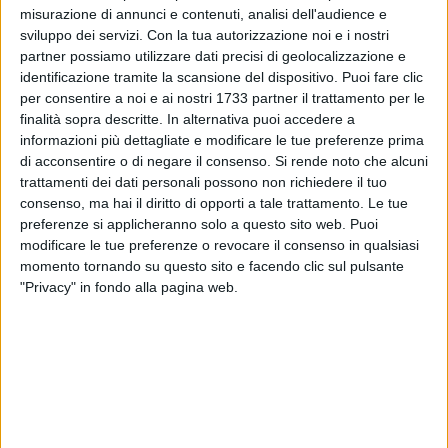
misurazione di annunci e contenuti, analisi dell'audience e
sviluppo dei servizi.
Con la tua autorizzazione noi e i nostri
2
partner possiamo utilizzare dati precisi di geolocalizzazione e
identificazione tramite la scansione del dispositivo. Puoi fare clic
per consentire a noi e ai nostri 1733 partner il trattamento per le
finalità sopra descritte. In alternativa puoi accedere a
Visita istituzionale, questa mattina, presso il Palazzo del
informazioni più dettagliate e modificare le tue preferenze prima
Governo di Barletta, dove il Prefetto di Barletta Andria Trani,
di acconsentire o di negare il consenso.
Si rende noto che alcuni
Emilio Dario Sensi, ha ricevuto il nuovo Comandante del
trattamenti dei dati personali possono non richiedere il tuo
Gruppo della Guardia di Finanza di Barletta, Colonnello
consenso, ma hai il diritto di opporti a tale trattamento. Le tue
William Vinci, insieme al Colonnello Maurizio Favia, in
preferenze si applicheranno solo a questo sito web. Puoi
procinto di trasferirsi presso il Comando provinciale di
modificare le tue preferenze o revocare il consenso in qualsiasi
Campobasso.
momento tornando su questo sito e facendo clic sul pulsante
"Privacy" in fondo alla pagina web.
"Ringrazio il Colonnello Favia per il prezioso lavoro svolto in
questi anni con impegno ed alta professionalità, che hanno
contribuito a rendere il Gruppo di Barletta della Guardia di
Finanza un imprescindibile punto di riferimento di legalità e
sicurezza per l'intera comunità - ha dichiarato il Prefetto
Sensi -. Al Colonnello Vinci giunga invece l'augurio di buon