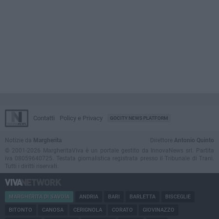
Contatti
Policy e Privacy
GOCITY NEWS PLATFORM
Notizie da
Margherita
Direttore
Antonio Quinto
© 2001-2026 MargheritaViva è un portale gestito da InnovaNews srl. Partita
iva 08059640725. Testata giornalistica registrata presso il Tribunale di Trani.
Tutti i diritti riservati.
MARGHERITA DI SAVOIA
ANDRIA
BARI
BARLETTA
BISCEGLIE
BITONTO
CANOSA
CERIGNOLA
CORATO
GIOVINAZZO