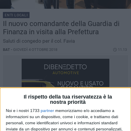
ENTI LOCALI
Il nuovo comandante della Guardia di
Finanza in visita alla Prefettura
Saluti di congedo per il col. Favia
BAT -
GIOVEDÌ 4 OTTOBRE 2018
11.13
Il rispetto della tua riservatezza è la
nostra priorità
Noi e i nostri 1733
partner
memorizziamo e/o accediamo a
informazioni su un dispositivo, come i cookie, e trattiamo dati
personali, come identificatori univoci e informazioni standard
inviate da un dispositivo per annunci e contenuti personalizzati,