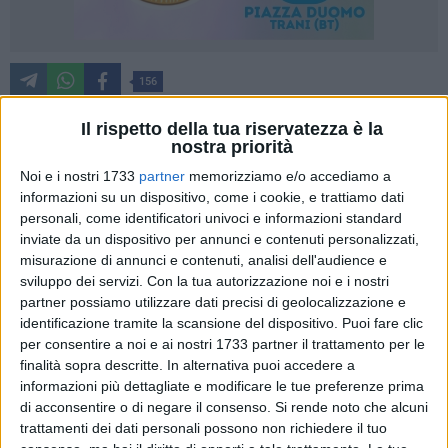
156
Il rispetto della tua riservatezza è la
nostra priorità
Doppio Successo per la Prima Edizione Grande successo per
Noi e i nostri 1733
partner
memorizziamo e/o accediamo a
la prima edizione del "Saline Truck," l'evento motoristico che
informazioni su un dispositivo, come i cookie, e trattiamo dati
ha saputo attirare centinaia di appassionati e curiosi,
personali, come identificatori univoci e informazioni standard
consolidandosi come un evento di grande impatto nella
inviate da un dispositivo per annunci e contenuti personalizzati,
comunità di Margherita di Savoia. Organizzato in meno di
misurazione di annunci e contenuti, analisi dell'audience e
tre settimane, l'evento ha visto una massiccia partecipazione
sviluppo dei servizi.
Con la tua autorizzazione noi e i nostri
partner possiamo utilizzare dati precisi di geolocalizzazione e
di espositori, con oltre 150 camion, 65 auto tuning, 172 moto
identificazione tramite la scansione del dispositivo. Puoi fare clic
e vespe, e un'affluenza di pubblico impressionante. Savino
per consentire a noi e ai nostri 1733 partner il trattamento per le
Tesoro, uno degli organizzatori, ha espresso la propria
finalità sopra descritte. In alternativa puoi accedere a
sorpresa e soddisfazione per il risultato ottenuto: "Non ci
informazioni più dettagliate e modificare le tue preferenze prima
aspettavamo un tale successo. Vedere gli occhi dei bambini
di acconsentire o di negare il consenso.
Si rende noto che alcuni
pieni di gioia e stupore mentre osservavano per la prima
trattamenti dei dati personali possono non richiedere il tuo