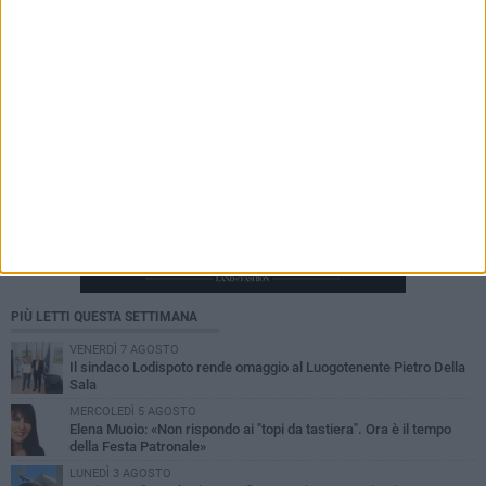
PIÙ LETTI QUESTA SETTIMANA
VENERDÌ 7 AGOSTO
Il sindaco Lodispoto rende omaggio al Luogotenente Pietro Della
Sala
MERCOLEDÌ 5 AGOSTO
Elena Muoio: «Non rispondo ai "topi da tastiera". Ora è il tempo
della Festa Patronale»
LUNEDÌ 3 AGOSTO