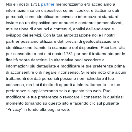
Noi e i nostri 1731
partner
memorizziamo e/o accediamo a
informazioni su un dispositivo, come i cookie, e trattiamo dati
personali, come identificatori univoci e informazioni standard
1
inviate da un dispositivo per annunci e contenuti personalizzati,
misurazione di annunci e contenuti, analisi dell'audience e
sviluppo dei servizi.
Con la tua autorizzazione noi e i nostri
partner possiamo utilizzare dati precisi di geolocalizzazione e
I lavori del consiglio comunale di lunedì 30 settembre si
identificazione tramite la scansione del dispositivo. Puoi fare clic
sono aperti con l'omaggio dell'assise civica nei confronti del
per consentire a noi e ai nostri 1731 partner il trattamento per le
Sindaco di Margherita di Savoia, avv. Bernardo Lodispoto,
finalità sopra descritte. In alternativa puoi accedere a
eletto nei giorni scorsi Presidente della Provincia di Barletta -
informazioni più dettagliate e modificare le tue preferenze prima
di acconsentire o di negare il consenso.
Si rende noto che alcuni
Andria - Trani. Nel ringraziare i consiglieri comunali,
trattamenti dei dati personali possono non richiedere il tuo
Lodispoto si è detto onorato della fiducia accordatagli:
consenso, ma hai il diritto di opporti a tale trattamento. Le tue
«Questa nomina è una conseguenza diretta della volontà del
preferenze si applicheranno solo a questo sito web. Puoi
popolo salinaro che poco più di un anno fa mi ha permesso
modificare le tue preferenze o revocare il consenso in qualsiasi
di diventare sindaco. Ora cominceremo un nuovo percorso di
momento tornando su questo sito e facendo clic sul pulsante
concerto con i sindaci degli altri Comuni, mettendo da parte
"Privacy" in fondo alla pagina web.
differenze politiche e sterili campanilismi per cercare di
realizzare risultati importanti per il nostro territorio».