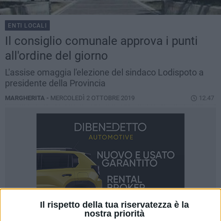
ENTI LOCALI
Il consiglio comunale approva i punti
all'ordine del giorno
L'assise omaggia l'elezione del sindaco Lodispoto a
presidente della Provincia
MARGHERITA -
MERCOLEDÌ 2 OTTOBRE 2019
12.47
Il rispetto della tua riservatezza è la
nostra priorità