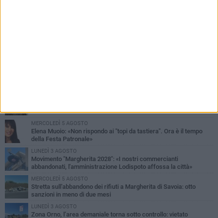
PIÙ LETTI QUESTA SETTIMANA
SABATO 1 AGOSTO
Margherita di Savoia si colora di rosa: domani torna "Pink&Love"
DOMENICA 2 AGOSTO
Tra fede, tradizione e folklore: entrano nel vivo i festeggiamenti in
onore del Santissimo Salvatore
MERCOLEDÌ 5 AGOSTO
Elena Muoio: «Non rispondo ai "topi da tastiera". Ora è il tempo
della Festa Patronale»
LUNEDÌ 3 AGOSTO
Movimento "Margherita 2028": «I nostri commercianti
abbandonati, l'amministrazione Lodispoto affossa la città»
MERCOLEDÌ 5 AGOSTO
Stretta sull'abbandono dei rifiuti a Margherita di Savoia: otto
sanzioni in meno di due mesi
LUNEDÌ 3 AGOSTO
Zona Orno, l’area demaniale torna sotto controllo: vietato