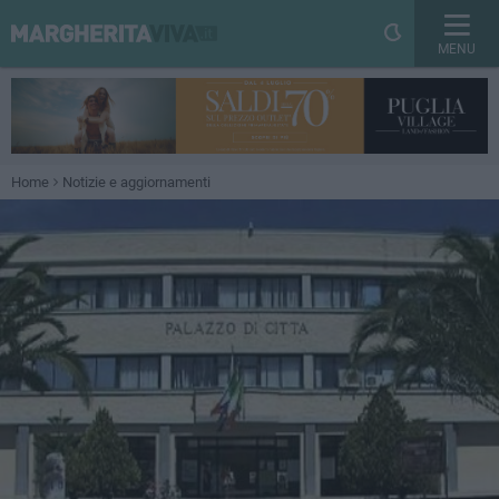
MENU
Home
Notizie e aggiornamenti