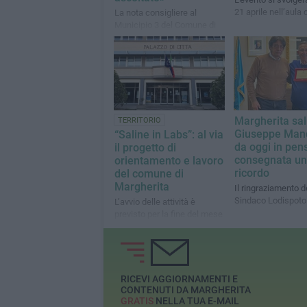
21 aprile nell’aula 
La nota consigliere al
Municipio 3 del Comune di
Bari
Margherita sal
TERRITORIO
Giuseppe Man
“Saline in Labs”: al via
da oggi in pen
il progetto di
consegnata un
orientamento e lavoro
ricordo
del comune di
Margherita
Il ringraziamento d
Sindaco Lodispoto
L’avvio delle attività è
previsto per la fine del mese
di febbraio
RICEVI AGGIORNAMENTI E
CONTENUTI DA MARGHERITA
GRATIS
NELLA TUA E-MAIL