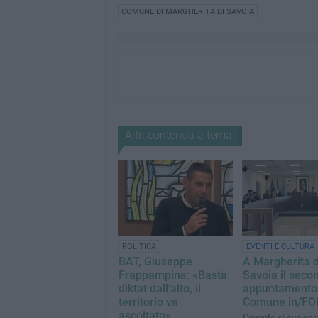
COMUNE DI MARGHERITA DI SAVOIA
Altri contenuti a tema
POLITICA
EVENTI E CULTURA
BAT, Giuseppe
A Margherita d
Frappampina: «Basta
Savoia il seco
diktat dall’alto, il
appuntamento d
territorio va
Comune in/F
ascoltato»
L’evento si svolger