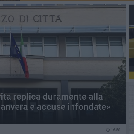
ita replica duramente alla
vanvera e accuse infondate»
16.58