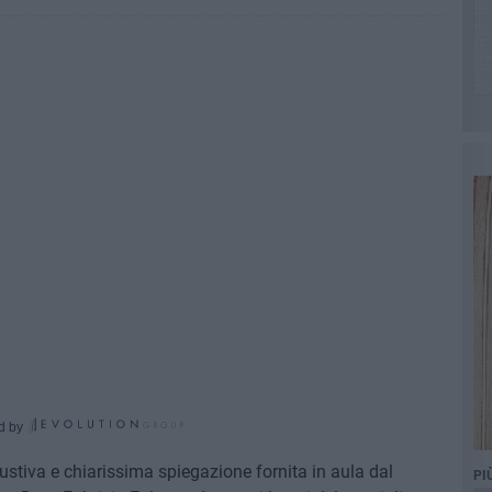
d by
stiva e chiarissima spiegazione fornita in aula dal
PI