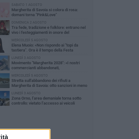
SABATO 1 AGOSTO
Margherita di Savoia si colora di rosa:
domani torna "Pink&Love"
DOMENICA 2 AGOSTO
Tra fede, tradizione e folklore: entrano nel
vivo i festeggiamenti in onore del
ntissimo Salvatore
MERCOLEDÌ 5 AGOSTO
Elena Muoio: «Non rispondo ai "topi da
tastiera". Ora è il tempo della Festa
tronale»
LUNEDÌ 3 AGOSTO
Movimento "Margherita 2028": «I nostri
commercianti abbandonati,
mministrazione Lodispoto affossa la città»
MERCOLEDÌ 5 AGOSTO
Stretta sull'abbandono dei rifiuti a
Margherita di Savoia: otto sanzioni in meno
 due mesi
LUNEDÌ 3 AGOSTO
Zona Orno, l’area demaniale torna sotto
controllo: vietato l’accesso ai veicoli
ità