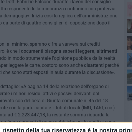
nte Dott. Fabrizio Falcone durante i lavori del consiglio
attro esponenti della minoranza continuino con protervia
a demagogia». Inizia così la replica dell'amministrazione
a parte di quattro consiglieri di opposizione dopo il
Sa
ni al minimo, sparano cifre a vanvera sui crediti
oro, è che
i documenti bisogna saperli leggere, altrimenti
Pa
endo in modo strumentale l'opinione pubblica dalla realtà
 saper leggere le carte, costoro sono anche
disattenti
perché
l'a
 che sono stati esposti in aula durante la discussione».
ettaglio: «A pagina 14 della relazione dell'organo di
di
erale i minori residui attivi e passivi derivanti dal
provato con delibera di Giunta comunale n. 46 del 18
e con la parte capitale: i tributi locali (IMU, TARI, ecc.)
nta ad € 2.223.447,18, la restante somma riguarda la
 da finanziamenti di opere pubbliche per le quali si sono
l rispetto della tua riservatezza è la nostra prior