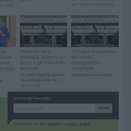
per anziani e disabili
consiliare
«Non si tratta soltanto di
fondi assegnati ma di una
precisa visione
amministrativa»
uta
Richiesta carta
Chiusura temporanea
drone
d'identità elettronica: i
dei servizi
sione:
giorni e gli orari dello
demografici a
a targa
sportello
Margherita
La carta d'identità cartacea
Tutte le informazioni utili
non sarà più valida dal 3
el
agosto 2026
Iscriviti alla Newsletter
Iscriviti
Iscrivendoti accetti i
termini
e la
privacy policy