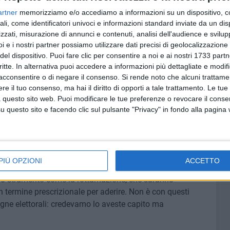
artner
memorizziamo e/o accediamo a informazioni su un dispositivo, c
rtato a pagina 12 dell'allegato "A" della delibera di Giunta
ali, come identificatori univoci e informazioni standard inviate da un di
to istituzionale dell'ente da oltre 40 giorni e quindi
zzati, misurazione di annunci e contenuti, analisi dell'audience e svilupp
guente:
i e i nostri partner possiamo utilizzare dati precisi di geolocalizzazione 
ibili" per un ammontare di soli € 76.429,97 (non 2.600.000!);
del dispositivo. Puoi fare clic per consentire a noi e ai nostri 1733 partn
critte. In alternativa puoi accedere a informazioni più dettagliate e modif
nto al bilancio e confluiti nello stato patrimoniale, nel
acconsentire o di negare il consenso.
Si rende noto che alcuni trattamen
comma 6 lett. e) del D.Lgs. 118/2011 (si veda al riguardo la
e il tuo consenso, ma hai il diritto di opporti a tale trattamento. Le tue
. Marche n. 144/2023) per un ammontare di € 2.038.157,48;
 questo sito web. Puoi modificare le tue preferenze o revocare il conse
ssolutamente esigibili e
dunque non sono andati perduti
;
questo sito e facendo clic sul pulsante "Privacy" in fondo alla pagina
inore entrata pari ad euro 491.567,75 principalmente di parte
di opere pubbliche finanziate da altri enti».
ciamo ai cittadini: noi, oltre ad esprimere solidarietà alle
PIÙ OPZIONI
ACCETTO
getto di ingiustificati attacchi personali), vogliamo
 uno strumento come la rottamazione, che saranno
 termine prescrizionale per aderire. Non è con questi
ne elettorali: credevamo lo aveste capito ma