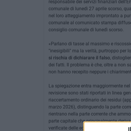
responsabile dei servizi finanziari dell'E
comunale di lunedì 27 aprile scorso, qu
nel loro atteggiamento improntato a pur
comunale al comunicato stampa diffuso d
consiglio comunale di lunedì scorso.
«Parlano di tasse al massimo e riscossio
"inesigibili" ma la verità, purtroppo per l
si rischia di dichiarare il falso
, distogli
dei fatti. Il problema è che, oltre a non
non hanno recepito neppure i chiarimenti
La spiegazione entra maggiormente nel d
revisione sono stati riportati in linea gen
riaccertamento ordinario dei residui (ap
marzo 2026), distinguendo la parte corrent
rientrano nella parte corrente che ammo
parte capitale che principalmente deriva
verificate delle economie.
I