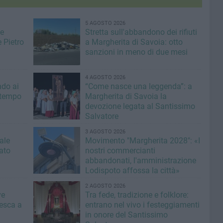
5 AGOSTO 2026
de
Stretta sull'abbandono dei rifiuti
 Pietro
a Margherita di Savoia: otto
sanzioni in meno di due mesi
4 AGOSTO 2026
ndo ai
“Come nasce una leggenda”: a
l tempo
Margherita di Savoia la
devozione legata al Santissimo
Salvatore
3 AGOSTO 2026
ale
Movimento "Margherita 2028": «I
tato
nostri commercianti
abbandonati, l'amministrazione
Lodispoto affossa la città»
2 AGOSTO 2026
ve
Tra fede, tradizione e folklore:
pesca a
entrano nel vivo i festeggiamenti
in onore del Santissimo