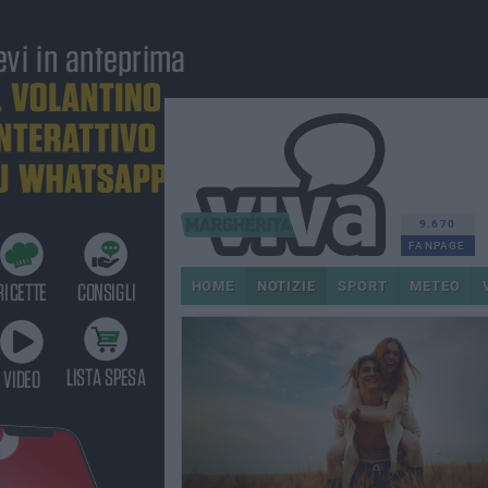
9.670
FANPAGE
HOME
NOTIZIE
SPORT
METEO