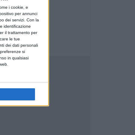
ome i cookie, e
spositivo per annunci
o dei servizi.
Con la
e identificazione
er il trattamento per
icare le tue
ti dei dati personali
 preferenze si
nso in qualsiasi
 web.