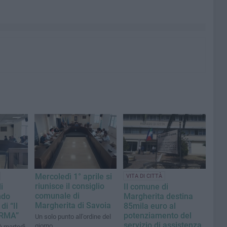
Mercoledì 1° aprile si
VITA DI CITTÀ
riunisce il consiglio
i
Il comune di
comunale di
ndo
Margherita destina
Margherita di Savoia
i “Il
85mila euro al
ORMA”
potenziamento del
Un solo punto all'ordine del
servizio di assistenza
giorno
à martedì