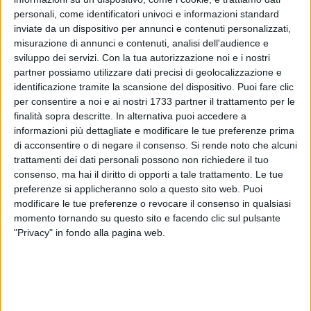
personali, come identificatori univoci e informazioni standard
inviate da un dispositivo per annunci e contenuti personalizzati,
misurazione di annunci e contenuti, analisi dell'audience e
430
sviluppo dei servizi.
Con la tua autorizzazione noi e i nostri
partner possiamo utilizzare dati precisi di geolocalizzazione e
identificazione tramite la scansione del dispositivo. Puoi fare clic
Dopo appena due mesi dall'avvio delle procedure attivate
per consentire a noi e ai nostri 1733 partner il trattamento per le
finalità sopra descritte. In alternativa puoi accedere a
dall'amministrazione comunale di Margherita di Savoia, è
informazioni più dettagliate e modificare le tue preferenze prima
stato sottoscritto a Bari, presso la sede del Segretariato
di acconsentire o di negare il consenso.
Si rende noto che alcuni
Regionale del Ministero dei Beni e delle Attività Culturali per
trattamenti dei dati personali possono non richiedere il tuo
la Puglia, l'accordo di valorizzazione del Magazzino
consenso, ma hai il diritto di opporti a tale trattamento. Le tue
Sofisticazioni Sali denominato "Capannone Nervi" situato
preferenze si applicheranno solo a questo sito web. Puoi
all'interno dell'area della Salina di Margherita di Savoia in
modificare le tue preferenze o revocare il consenso in qualsiasi
contrada Cappella.
momento tornando su questo sito e facendo clic sul pulsante
"Privacy" in fondo alla pagina web.
L'accordo, che conclude l'iter amministrativo e progettuale
sviluppatosi tra le parti, è stato sottoscritto dal Sindaco di
Margherita di Savoia Bernardo Lodispoto, dal Segretario
Generale del MIBAC per la Puglia Eugenia Vantaggiato e dal