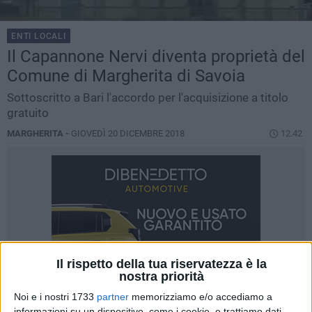
ENTI LOCALI
Il Capannone Nervi diventa proprietà del
Comune di Margherita di Savoia
Sottoscritto a Bari l'accordo per l'acquisizione a titolo
gratuito
MARGHERITA -
GIOVEDÌ 20 DICEMBRE 2018
12.42
Il rispetto della tua riservatezza è la
nostra priorità
Noi e i nostri 1733
partner
memorizziamo e/o accediamo a
informazioni su un dispositivo, come i cookie, e trattiamo dati