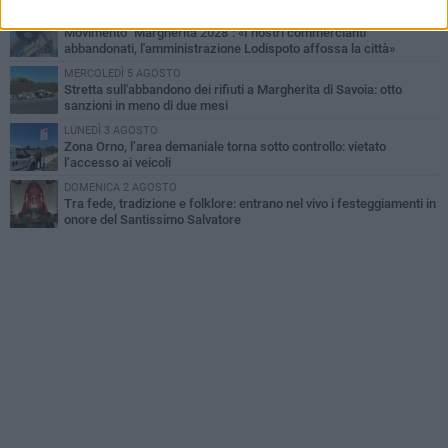
LUNEDÌ 3 AGOSTO
Movimento "Margherita 2028": «I nostri commercianti
abbandonati, l'amministrazione Lodispoto affossa la città»
MERCOLEDÌ 5 AGOSTO
Stretta sull'abbandono dei rifiuti a Margherita di Savoia: otto
sanzioni in meno di due mesi
LUNEDÌ 3 AGOSTO
Zona Orno, l’area demaniale torna sotto controllo: vietato
l’accesso ai veicoli
DOMENICA 2 AGOSTO
Tra fede, tradizione e folklore: entrano nel vivo i festeggiamenti in
onore del Santissimo Salvatore