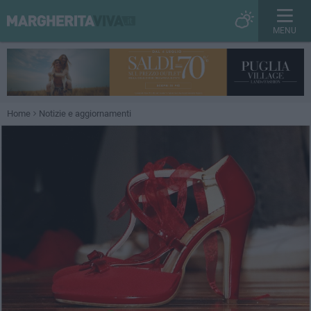
MENU
Home
Notizie e aggiornamenti