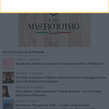
PIÙ LETTI QUESTA SETTIMANA
SABATO 1 AGOSTO
Margherita di Savoia si colora di rosa: domani torna "Pink&Love"
DOMENICA 2 AGOSTO
Tra fede, tradizione e folklore: entrano nel vivo i festeggiamenti in
onore del Santissimo Salvatore
MERCOLEDÌ 5 AGOSTO
Elena Muoio: «Non rispondo ai "topi da tastiera". Ora è il tempo
della Festa Patronale»
LUNEDÌ 3 AGOSTO
Movimento "Margherita 2028": «I nostri commercianti