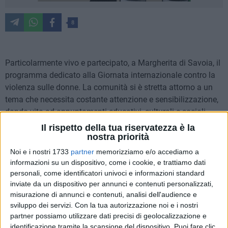
8
Particolarmente vivo e partecipato, a Margherita di Savoia, il
programma dedicato alla Giornata internazionale contro la
violenza sulle donne. La comunità si è stretta attorno a un
tema che necessita costante attenzione e sensibilizzazione,
dando vita ad appuntamenti educativi, culturali e sociali
distribuiti in tre giornate.
Il rispetto della tua riservatezza è la
nostra priorità
Il teatro come strumento educativo e di
Noi e i nostri 1733
partner
memorizziamo e/o accediamo a
integrazione
informazioni su un dispositivo, come i cookie, e trattiamo dati
personali, come identificatori univoci e informazioni standard
Ad inaugurare le iniziative è stata l'Associazione "Sale in
inviate da un dispositivo per annunci e contenuti personalizzati,
Zucca – TeatriAmo", che ha portato in scena tre spettacoli
misurazione di annunci e contenuti, analisi dell'audience e
teatrali: il 24 e 25 novembre presso il salone parrocchiale
sviluppo dei servizi.
Con la tua autorizzazione noi e i nostri
della Chiesa di Maria SS. Ausiliatrice mentre il 26 presso
partner possiamo utilizzare dati precisi di geolocalizzazione e
l'Oratorio San Giuseppe Marello della Parrocchia di Maria
identificazione tramite la scansione del dispositivo. Puoi fare clic