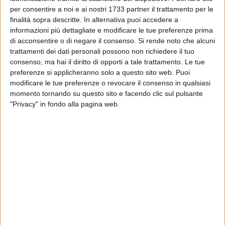
SS. Addolorata.
per consentire a noi e ai nostri 1733 partner il trattamento per le
finalità sopra descritte. In alternativa puoi accedere a
informazioni più dettagliate e modificare le tue preferenze prima
Gli spettacoli, incentrati sul valore del rispetto, della fiducia,
di acconsentire o di negare il consenso.
Si rende noto che alcuni
dell'amore e dell'inclusione, hanno coinvolto 20 bambini dai
trattamenti dei dati personali possono non richiedere il tuo
6 ai 13 anni, alcuni membri dell'UniTre e un minore di
consenso, ma hai il diritto di opporti a tale trattamento. Le tue
nazionalità egiziana ospite della Comunità Educativa "Le
preferenze si applicheranno solo a questo sito web. Puoi
Margherite".
modificare le tue preferenze o revocare il consenso in qualsiasi
momento tornando su questo sito e facendo clic sul pulsante
"Privacy" in fondo alla pagina web.
Attraverso un linguaggio semplice ma efficace, i giovani
attori hanno dato voce a un messaggio chiaro: dire no a ogni
forma di violenza di genere e promuovere relazioni fondate
sull'uguaglianza.
L'iniziativa è stata promossa e coordinata da Salvatrice
Ballarino, Mirella Ricco, Tiziana Spadavecchia e Marianna
Valendino, con l'obiettivo di valorizzare il ruolo educativo
dell'arte come strumento di riflessione civica e di
integrazione sociale.