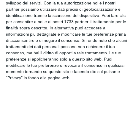
sviluppo dei servizi.
Con la tua autorizzazione noi e i nostri
partner possiamo utilizzare dati precisi di geolocalizzazione e
15
identificazione tramite la scansione del dispositivo. Puoi fare clic
per consentire a noi e ai nostri 1733 partner il trattamento per le
finalità sopra descritte. In alternativa puoi accedere a
informazioni più dettagliate e modificare le tue preferenze prima
Nell'ambito della rassegna "Cristalli di Natale", la città di
di acconsentire o di negare il consenso.
Si rende noto che alcuni
Margherita di Savoia celebra l'Epifania con una mattinata
trattamenti dei dati personali possono non richiedere il tuo
speciale dedicata ai più piccoli.
consenso, ma hai il diritto di opporti a tale trattamento. Le tue
preferenze si applicheranno solo a questo sito web. Puoi
L'appuntamento è per il 6 gennaio 2026, a partire dalle ore
modificare le tue preferenze o revocare il consenso in qualsiasi
momento tornando su questo sito e facendo clic sul pulsante
10:30, presso la Villa Comunale. Il programma prevede un
"Privacy" in fondo alla pagina web.
laboratorio dell'Epifania per famiglie e bambini, seguito
dall'atteso arrivo della Befana, balli e la tradizionale
consegna dei doni.
Le attività sono completamente gratuite.