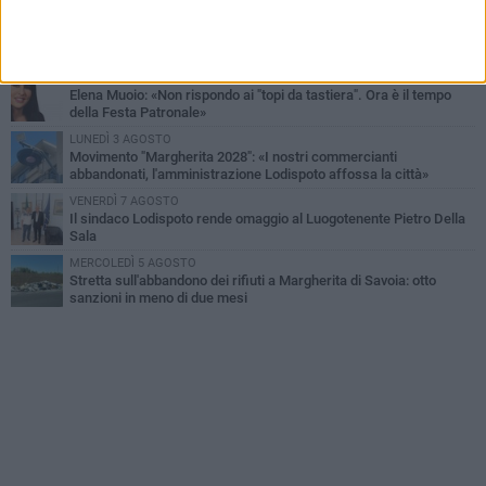
DOMENICA 2 AGOSTO
Tra fede, tradizione e folklore: entrano nel vivo i festeggiamenti in
onore del Santissimo Salvatore
MERCOLEDÌ 5 AGOSTO
Elena Muoio: «Non rispondo ai "topi da tastiera". Ora è il tempo
della Festa Patronale»
LUNEDÌ 3 AGOSTO
Movimento "Margherita 2028": «I nostri commercianti
abbandonati, l'amministrazione Lodispoto affossa la città»
VENERDÌ 7 AGOSTO
Il sindaco Lodispoto rende omaggio al Luogotenente Pietro Della
Sala
MERCOLEDÌ 5 AGOSTO
Stretta sull'abbandono dei rifiuti a Margherita di Savoia: otto
sanzioni in meno di due mesi