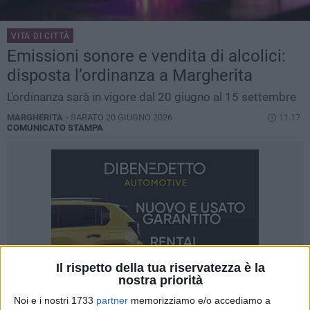
VITA DI CITTÀ
Emissioni sonore e vendita di alcolici:
disposta l’ordinanza a Margherita
L’ordinanza sarà in vigore dal 20 giugno al 15 settembre
MARGHERITA -
SABATO 20 GIUGNO 2026
11.17
COMUNICATO STAMPA
Il rispetto della tua riservatezza è la
nostra priorità
Noi e i nostri 1733
partner
memorizziamo e/o accediamo a