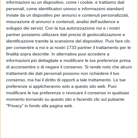
informazioni su un dispositivo, come i cookie, e trattiamo dati
personali, come identificatori univoci e informazioni standard
inviate da un dispositivo per annunci e contenuti personalizzati,
misurazione di annunci e contenuti, analisi dell'audience e
sviluppo dei servizi.
Con la tua autorizzazione noi e i nostri
partner possiamo utilizzare dati precisi di geolocalizzazione e
identificazione tramite la scansione del dispositivo. Puoi fare clic
Si informa che con Ordinanza Sindacale n. 105 del 19
per consentire a noi e ai nostri 1733 partner il trattamento per le
giugno 2026, in vigore dal 20 giugno al 15 settembre 2026,
finalità sopra descritte. In alternativa puoi accedere a
sono stati disciplinati gli orari relativi alle emissioni sonore e
informazioni più dettagliate e modificare le tue preferenze prima
alla vendita e/o somministrazione di bevande alcoliche sul
di acconsentire o di negare il consenso.
Si rende noto che alcuni
territorio comunale.
trattamenti dei dati personali possono non richiedere il tuo
consenso, ma hai il diritto di opporti a tale trattamento. Le tue
preferenze si applicheranno solo a questo sito web. Puoi
In particolare:
modificare le tue preferenze o revocare il consenso in qualsiasi
momento tornando su questo sito e facendo clic sul pulsante
Pubblici esercizi
"Privacy" in fondo alla pagina web.
- Dal lunedì al giovedì: cessazione delle emissioni sonore e
vendita e/o somministrazione di bevande alcoliche entro le
ore 01:00;
- Venerdì, sabato, domenica, prefestivi e festivi: cessazione