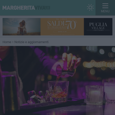
MENU
Home
Notizie e aggiornamenti