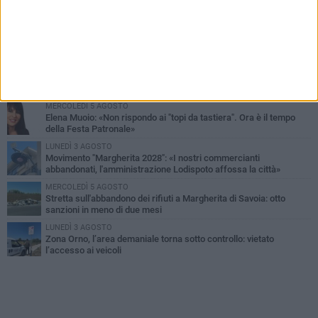
PIÙ LETTI QUESTA SETTIMANA
SABATO 1 AGOSTO
Margherita di Savoia si colora di rosa: domani torna "Pink&Love"
DOMENICA 2 AGOSTO
Tra fede, tradizione e folklore: entrano nel vivo i festeggiamenti in
onore del Santissimo Salvatore
MERCOLEDÌ 5 AGOSTO
Elena Muoio: «Non rispondo ai "topi da tastiera". Ora è il tempo
della Festa Patronale»
LUNEDÌ 3 AGOSTO
Movimento "Margherita 2028": «I nostri commercianti
abbandonati, l'amministrazione Lodispoto affossa la città»
MERCOLEDÌ 5 AGOSTO
Stretta sull'abbandono dei rifiuti a Margherita di Savoia: otto
sanzioni in meno di due mesi
LUNEDÌ 3 AGOSTO
Zona Orno, l’area demaniale torna sotto controllo: vietato
l’accesso ai veicoli