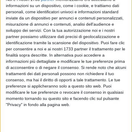
informazioni su un dispositivo, come i cookie, e trattiamo dati
personali, come identificatori univoci e informazioni standard
inviate da un dispositivo per annunci e contenuti personalizzati,
misurazione di annunci e contenuti, analisi dell'audience e
sviluppo dei servizi.
Con la tua autorizzazione noi e i nostri
13
partner possiamo utilizzare dati precisi di geolocalizzazione e
identificazione tramite la scansione del dispositivo. Puoi fare clic
per consentire a noi e ai nostri 1733 partner il trattamento per le
Domani,
finalità sopra descritte. In alternativa puoi accedere a
giovedì 4 aprile,
a
Margherita di Savoia,
nel
informazioni più dettagliate e modificare le tue preferenze prima
Poliambulatorio distrettuale in via Vanvitelli, si terrà una
di acconsentire o di negare il consenso.
Si rende noto che alcuni
giornata di screening gratuito della colonna vertebrale del
trattamenti dei dati personali possono non richiedere il tuo
bambino e dell'adolescente dai 6 ai 14 anni a cura dalla
consenso, ma hai il diritto di opporti a tale trattamento. Le tue
dottoressa Jlenia Iodice, fisiatra.
preferenze si applicheranno solo a questo sito web. Puoi
modificare le tue preferenze o revocare il consenso in qualsiasi
L'iniziativa è organizzata dal Distretto socio-sanitario n.1
momento tornando su questo sito e facendo clic sul pulsante
diretto dal dottor Domenico Antonelli: l'obiettivo è quello di
"Privacy" in fondo alla pagina web.
fare diagnosi precoce e di sensibilizzare la popolazione
rispetto a una problematica che se gestita nei tempi giusti
può essere risolta con maggiore facilità. La diagnosi precoce