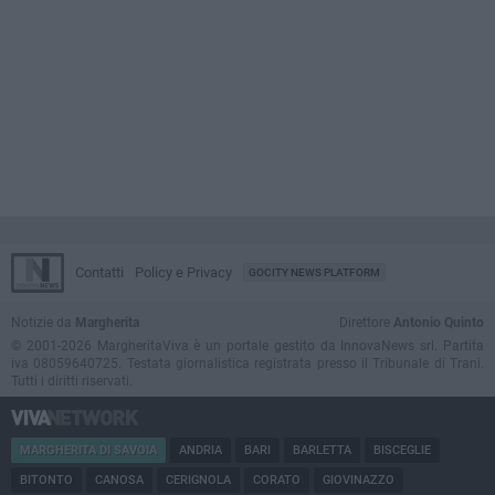
Contatti
Policy e Privacy
GOCITY NEWS PLATFORM
Notizie da
Margherita
Direttore
Antonio Quinto
© 2001-2026 MargheritaViva è un portale gestito da InnovaNews srl. Partita
iva 08059640725. Testata giornalistica registrata presso il Tribunale di Trani.
Tutti i diritti riservati.
MARGHERITA DI SAVOIA
ANDRIA
BARI
BARLETTA
BISCEGLIE
BITONTO
CANOSA
CERIGNOLA
CORATO
GIOVINAZZO