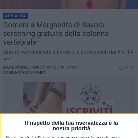
ATTUALITÀ
Domani a Margherita di Savoia
screening gratuito della colonna
vertebrale
L'iniziativa è dedicata a bambini e adolescenti dai 6 ai 14
anni
MARGHERITA -
MERCOLEDÌ 3 APRILE 2024
11.00
COMUNICATO STAMPA
Il rispetto della tua riservatezza è la
nostra priorità
Noi e i nostri 1733
partner
memorizziamo e/o accediamo a