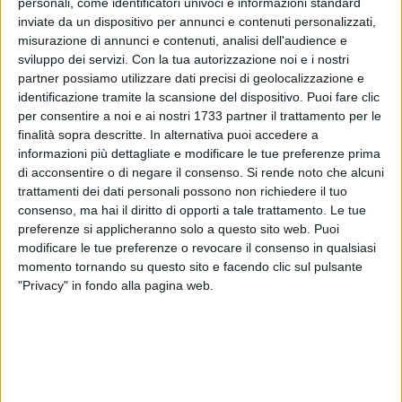
personali, come identificatori univoci e informazioni standard
inviate da un dispositivo per annunci e contenuti personalizzati,
misurazione di annunci e contenuti, analisi dell'audience e
18
sviluppo dei servizi.
Con la tua autorizzazione noi e i nostri
partner possiamo utilizzare dati precisi di geolocalizzazione e
identificazione tramite la scansione del dispositivo. Puoi fare clic
per consentire a noi e ai nostri 1733 partner il trattamento per le
Si è insediato lunedì 13 ottobre il nuovo Capo di Gabinetto
finalità sopra descritte. In alternativa puoi accedere a
della Prefettura di Barletta Andria Trani, Viceprefetto
informazioni più dettagliate e modificare le tue preferenze prima
Aggiunto Davide Piancone. Il Prefetto Silvana D'Agostino gli
di acconsentire o di negare il consenso.
Si rende noto che alcuni
ha conferito il prestigioso incarico in considerazione
trattamenti dei dati personali possono non richiedere il tuo
dell'apprezzata esperienza già svolta presso questa Sede,
consenso, ma hai il diritto di opporti a tale trattamento. Le tue
preferenze si applicheranno solo a questo sito web. Puoi
che ha offerto piena garanzia di ottimale collaborazione
modificare le tue preferenze o revocare il consenso in qualsiasi
nella realizzazione degli obiettivi istituzionali.
momento tornando su questo sito e facendo clic sul pulsante
"Privacy" in fondo alla pagina web.
Il Piancone vanta una consolidata esperienza maturata
nell'ambito dell'Amministrazione dell'Interno. Ha prestato
servizio, in precedenza, come funzionario presso la
Commissione territoriale per il riconoscimento della
protezione internazionale di Bari e, successivamente, in