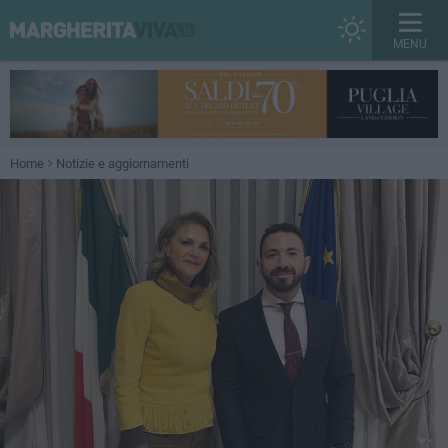
MENU
Home
Notizie e aggiornamenti