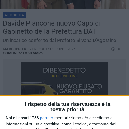
ATTUALITÀ
Davide Piancone nuovo Capo di
Gabinetto della Prefettura BAT
Un incarico conferito dal Prefetto Silvana D’Agostino
MARGHERITA -
VENERDÌ 17 OTTOBRE 2025
10.11
COMUNICATO STAMPA
Il rispetto della tua riservatezza è la
nostra priorità
Noi e i nostri 1733
partner
memorizziamo e/o accediamo a
informazioni su un dispositivo, come i cookie, e trattiamo dati