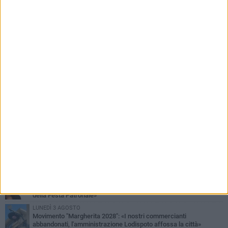
PIÙ LETTI QUESTA SETTIMANA
SABATO 1 AGOSTO
Margherita di Savoia si colora di rosa: domani torna "Pink&Love"
DOMENICA 2 AGOSTO
Tra fede, tradizione e folklore: entrano nel vivo i festeggiamenti in
onore del Santissimo Salvatore
MERCOLEDÌ 5 AGOSTO
Elena Muoio: «Non rispondo ai "topi da tastiera". Ora è il tempo
della Festa Patronale»
LUNEDÌ 3 AGOSTO
Movimento "Margherita 2028": «I nostri commercianti
abbandonati, l'amministrazione Lodispoto affossa la città»