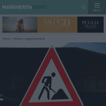
MENU
Home
Notizie e aggiornamenti