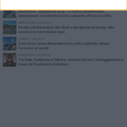
LUNEDÌ 3 AGOSTO
Movimento "Margherita 2028": «I nostri commercianti
abbandonati, l'amministrazione Lodispoto affossa la città»
MERCOLEDÌ 5 AGOSTO
Stretta sull'abbandono dei rifiuti a Margherita di Savoia: otto
sanzioni in meno di due mesi
LUNEDÌ 3 AGOSTO
Zona Orno, l’area demaniale torna sotto controllo: vietato
l’accesso ai veicoli
DOMENICA 2 AGOSTO
Tra fede, tradizione e folklore: entrano nel vivo i festeggiamenti in
onore del Santissimo Salvatore