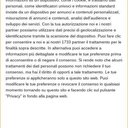
informazioni su un dispositivo, come i cookie, e trattiamo dati
personali, come identificatori univoci e informazioni standard
inviate da un dispositivo per annunci e contenuti personalizzati,
misurazione di annunci e contenuti, analisi dell'audience e
sviluppo dei servizi.
Con la tua autorizzazione noi e i nostri
partner possiamo utilizzare dati precisi di geolocalizzazione e
identificazione tramite la scansione del dispositivo. Puoi fare clic
9
per consentire a noi e ai nostri 1733 partner il trattamento per le
finalità sopra descritte. In alternativa puoi accedere a
informazioni più dettagliate e modificare le tue preferenze prima
Si sono conclusi i lavori di manutenzione di alcuni tratti del
di acconsentire o di negare il consenso.
Si rende noto che alcuni
trattamenti dei dati personali possono non richiedere il tuo
manto stradale nel centro urbano di Margherita di Savoia. I
consenso, ma hai il diritto di opporti a tale trattamento. Le tue
tratti di strada interessati sono stati i seguenti:
preferenze si applicheranno solo a questo sito web. Puoi
-Via Mazzini con relative traverse sino agli incroci con Via
modificare le tue preferenze o revocare il consenso in qualsiasi
Labriola e Via Imbriani, compresa la strada di collegamento
momento tornando su questo sito e facendo clic sul pulsante
con Via Maggiore Galliano altezza Via 5^ Regina;
"Privacy" in fondo alla pagina web.
-Traversa di Via Carlo Cafiero;
-Via Rodolfo Morandi;
-Via Antonio Gramsci.