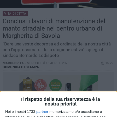
VITA DI CITTÀ
Conclusi i lavori di manutenzione del
manto stradale nel centro urbano di
Margherita di Savoia
“Dare una veste decorosa ed ordinata della nostra città
con l’approssimarsi della stagione estiva”: spiega il
sindaco Bernardo Lodispoto
MARGHERITA -
MERCOLEDÌ 16 APRILE 2025
15.29
COMUNICATO STAMPA
Il rispetto della tua riservatezza è la
nostra priorità
Noi e i nostri 1733
partner
memorizziamo e/o accediamo a